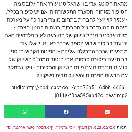
מחאת הקוטג: עדי בן ישראל סגן עורך אתר גלובס מה
הסיפור מאחורי הסערה התקשורתית. אם יש סיפור בכלל.
• עמיר לוי יועץ לחברות בתחום מוצרי הצריכה על מערכת
היחסים המורכבת של החברות, רשתות המזון והצרכן •
משה ארלנגר מנהל שיווק של ההוצאה לאור פלדהיים האם
יש עוד בר כזה שבוע הספר שכבר כאן. או שאלו עוד
מבצעים שכבר התרגלנו אליהם • והפינות הקבועות: ספי
בר חי עם ביקורת פרסום, אבי בנטוב סמנכ”ל השיווק של
קו עיתונות דתית עם פינת השיווק והמכירות • ויקי אדמקר
עם חדשות הפרסום והשיווק מבית פשקוויל.
[audio:http://pod.icast.co.il/dbb76b51-64bb-4466-
811a-f0ba595abd2c.icast.mp3]
תגיות:
אבי בנטוב
,
איתן דובקין
,
יוסי צלניקר
,
יקי אדמקר
,
משה ארלנגר
,
עדי