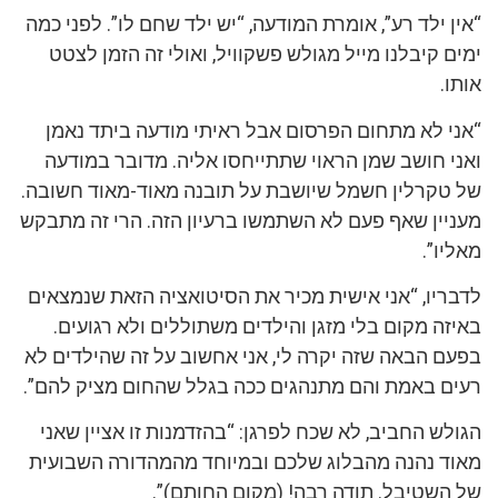
“אין ילד רע”, אומרת המודעה, “יש ילד שחם לו”. לפני כמה
ימים קיבלנו מייל מגולש פשקוויל, ואולי זה הזמן לצטט
אותו.
“אני לא מתחום הפרסום אבל ראיתי מודעה ביתד נאמן
ואני חושב שמן הראוי שתתייחסו אליה. מדובר במודעה
של טקרלין חשמל שיושבת על תובנה מאוד-מאוד חשובה.
מעניין שאף פעם לא השתמשו ברעיון הזה. הרי זה מתבקש
מאליו”.
לדבריו, “אני אישית מכיר את הסיטואציה הזאת שנמצאים
באיזה מקום בלי מזגן והילדים משתוללים ולא רגועים.
בפעם הבאה שזה יקרה לי, אני אחשוב על זה שהילדים לא
רעים באמת והם מתנהגים ככה בגלל שהחום מציק להם”.
הגולש החביב, לא שכח לפרגן: “בהזדמנות זו אציין שאני
מאוד נהנה מהבלוג שלכם ובמיוחד מהמהדורה השבועית
של השטיבל. תודה רבה! (מקום החותם)”.