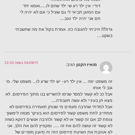
דודי: אין ילד רע שי ילד שחם לו…..ואמא יחד
עם המזגן תביאי לי גם שוניל כי אם לא יהיה לי
חם אני יהיה ילד טוב….
גדול!!! חיכיתי לתגובה כזו. אמרת בקול את מה שחשבתי
בשקט….
04/09/11 בשעה 22:20
מואיז הקטן
הגיב:
זה משפט יפה … אין ילד רע- יש ילד שרע לו… משפט שלי. מי
גנב לי אותו
אבל ככ לא קשור למסר שניסו להשריש בנו מתוך הפירסום. לא
מצא חן בעיניי ולא עשה תעבודה….
אבל למדתי שהרבה פעמים מי שנותן תאמירה בפירסום לא
מתחייב לתת משפט קשור לפירסום הוא בעיקר מנסה לימשוך
צומת לב אם זה קשור או לא קשור ולהרבה אנשים דווקא כשזה
לא קשור זה עושה להם את זה ….. ומקפיץ להם את הלב. אני
לא אוהבת את השיטת פירסום הזה זה סיגנון מסויים של