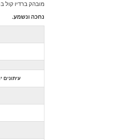
מובהק ברדיו קול בר
נחכה ונשמע.
עיתונים י