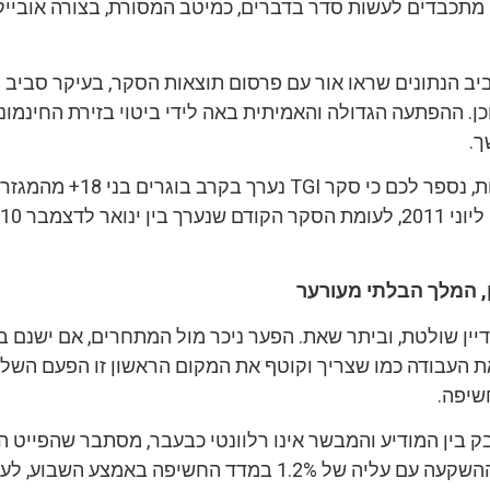
 מתכבדים לעשות סדר בדברים, כמיטב המסורת, בצורה אובייק
ב הנתונים שראו אור עם פרסום תוצאות הסקר, בעיקר סביב 
וכן. ההפתעה הגדולה והאמיתית באה לידי ביטוי בזירת החינמונ
ך.
טרם נתחיל בפרשנות, נספר לכם כי סקר TGI נערך ב
ן, המלך הבלתי מעורער
יין שולטת, וביתר שאת. הפער ניכר מול המתחרים, אם ישנם ב
 את העבודה כמו שצריך וקוטף את המקום הראשון זו הפעם השל
ין המודיע והמבשר אינו רלוונטי כבעבר, מסתבר שהפייט הר
המבשר החזיר את ההשקעה עם עליה של 1.2% במדד החשיפה באמצע השבוע