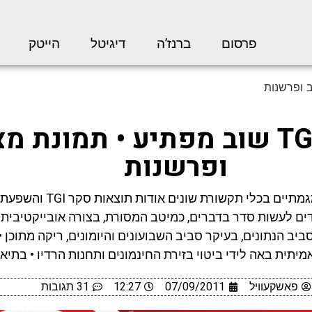
פרסום
ברנז’ה
דיגיטל
הייטק
סקר TGI שוב מפתיע • תמונת מ
ופרשנות
בניגוד לפרסומים מגמתיים בכלי תקשורת
ים לעשות סדר בדברים, כמיטב המסורת, בצורה אובייקטיבית ו
יב הנתונים, בעיקר סביב השבועונים והיומונים, ריקה מתוכן 
מיתית באה לידי ביטוי בזירת החינמונים ותחנות הרדיו • בתיאב
פאשקעוויל
07/09/2011
12:27
31 תגובות