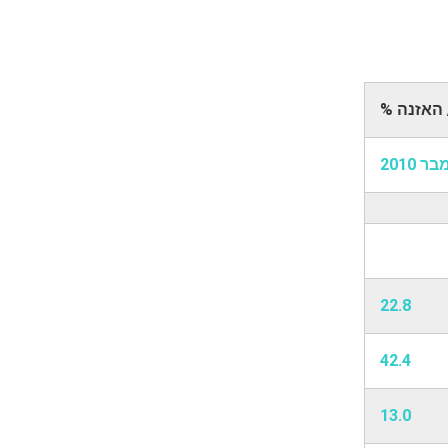
 האזנה %
 2010
22.8
42.4
13.0