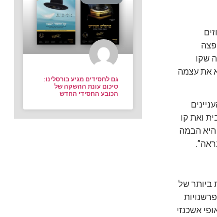
 בעוד רשת קו עיתונות יורדת ב-2 אחוזים
הפצה
ה שקו
א את עצמה
גם לחסידים מגיע בורסלינו:
סיכום עונת ההשקה של
הכובע החסידי החדש
ניינים
ית ואת קו
 היא הבמה
ראה”.
, הצניחה המשמעותית ביותר של
פרשנויות
ופי אשכנזי