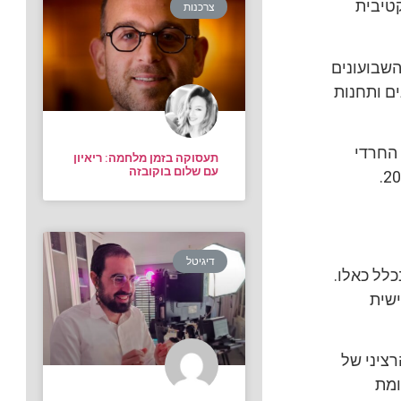
טיבית
צרכנות
השבועונים
ים ותחנות
קרב בוגרים בני 18+ מהמגזר החרדי
תעסוקה בזמן מלחמה: ריאיון
עם שלום בוקובזה
בלבד, בין יולי 2010 ליוני 2011, לעומת הסקר הקודם שנערך בין ינואר לדצמבר 2010.
דיגיטל
כלל כאלו.
ישית
ציני של
, לעומת