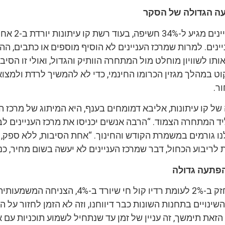
עה הגדולה של הסקר
לראשונה, מרכז העניינים מגיע ל-34% חשיפה,
ינים. למרות שמרכז העניינים לא הוסיף מוספים או כתבים, ה
ותו לשוויון מוחלט מול המתחרה הוותיק והגדול, ואולי זו הסיב
וט במהלך מגזין הכרומו החינמי, כדי לא להמשיך לרדת ולמצו
ר.
של קו עיתונות, אליבא דמומחים בענף, היא המיתוג של מרכז הע
 ליד המתחרה הצמוד. “הרבה אנשים יכניסו את מרכז העניינים לב
לנו גורמים במשמרת הקודש והחינוך. “אחת הסיבות, ללא ספק,
לריבוע הכחול, דבר שמרכז העניינים לא יעשה בשום מחיר, כנ
הפתעה גדולה
רדיו קול ברמה מתחזק ב-2% לעומת רדיו קול חי שיורד ב-4%
שינויים בתחנות השונות כבר דיווחנו, וזה לא הזמן לחזור על ה
זאת תימשך, זה עניין של זמן עד שנתחיל לשמוע תוכניות עם א