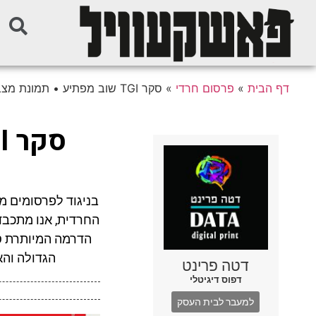
דף הבית
»
פרסום חרדי
»
סקר TGI שוב מפתיע • תמונת מצב ופרשנות
החרדית, אנו מתכבד
הדרמה המיותרת סב
הגדולה והא
דטה פרינט
דפוס דיגיטלי
למעבר לבית העסק