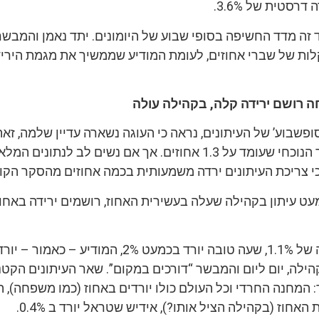
רסטית של 3.6%.
זה מדד החשיפה בסופי שבוע של היומונים. יתד נאמן והמבשר
 רושם ירידה קלה, בקהילה עולה
סופשבוע’ של העיתונים, נראה כי העוגה נשארה עדיין שלמה, 
בתקן הסטייה בסקר הנוכחי שעומד על 1.3 אחוזים. אך אם נשים לב לנתונים
כי צריכת העיתונים ירדה משמעותית בכמה אחוזים מהסקר הקו
עט עיתון בקהילה שעלה בעשירית האחוז, רושמים ירידה באחו
משפחה רושם ירידה של 1.1%, שעה טובה יורד בכמעט 2%, המודיע
ן, בקהילה, יום ליום והמבשר “דורכים במקום”. שאר העיתונים הקט
: המחנה החרדי וכל העולם כולו יורדים באחוז (כמו משפחה), 
האחוז (בקהילה הציל אותו?), אידיש שטראל יורד ב 0.4%.