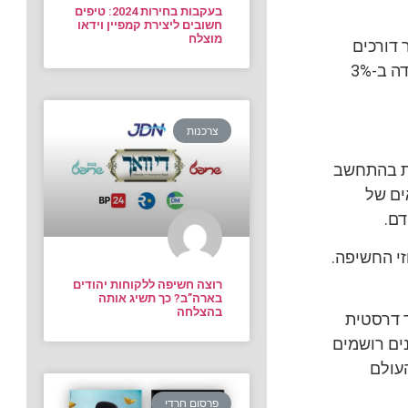
בעקבות בחירות 2024: טיפים
חשובים ליצירת קמפיין וידאו
מוצלח
 דורכים
במקום, עם סטיות קלות של שברי אחוזים, לעומת המודיע שממשיך את מגמת הירידה ב-3%
צרכנות
זאת בהתחשב
 המלאים של
דם.
זי החשיפה.
רוצה חשיפה ללקוחות יהודים
בארה”ב? כך תשיג אותה
בהצלחה
 – כאמור – יורד דרסטית
נים רושמים
העולם
פרסום חרדי