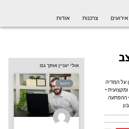
אירועים
צרכנות
אודות
צב
אולי יעניין אותך גם:
 שונים אודות תוצאות סקר TGI והשפעתן על המדיה
דיגיטל
מקצועית •
• ההפתעה
ון