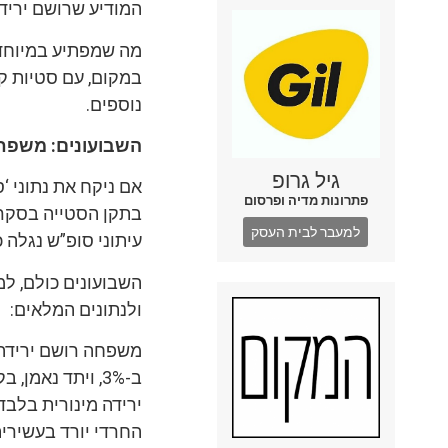
המודיע שרושם ירידה ד
מה שמפתיע במיוחד 
נוספים.
השבועונים: משפחה
גיל גרופ
אם ניקח את נתוני ‘
פתרונות מדיה ופרסום
למעבר לבית העסק
עיתוני סופ”ש נגלה 
השבועונים כולם, למ
ולנתונים המלאים:
ב-3%, ויתד נאמ
ירידה מינורית בלבד
החרדי יורד בעשירית 