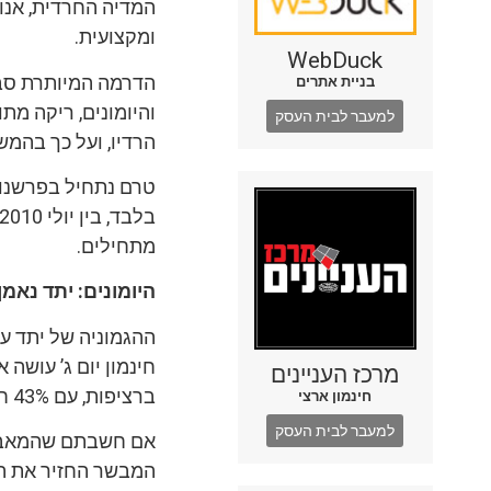
המדיה החרדית, אנו
ומקצועית.
WebDuck
הדרמה המיותרת סבי
בניית אתרים
והיומונים, ריקה מת
למעבר לבית העסק
הרדיו, ועל כך בהמש
מתחילים.
היומונים: יתד נאמ
ההגמוניה של יתד עד
חינמון יום ג’ עושה
מרכז העניינים
ברציפות, עם 43% חשיפה.
חינמון ארצי
למעבר לבית העסק
אם חשבתם שהמאבק ב