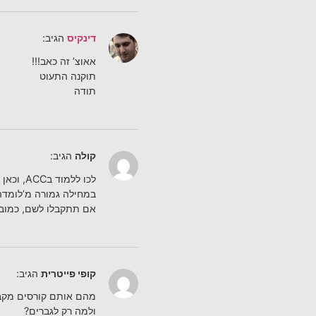
דינקיס
הגיב:
אאוצ’ זה כאב!!!
תוקנה התעוט
תודה
קולה
הגיב:
לכו ללמוד בACC, וכאן ברור שאני לא עושה להם פרסומת, כי הם לא צריכים.
במחילה גמורה מ’לומדה’,
אם תתקבלו לשם, כמובן, 
קופי פייטרית
הגיב:
מהם אותם קורסים מקב
ולמה רק לגברים?