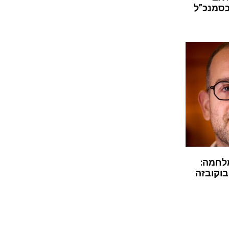
כסמנכ”ל
לחמה:
בוקובזה