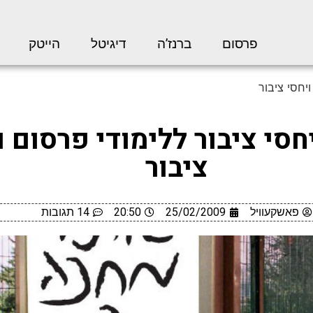
פרסום
ברנז’ה
דיגיטל
הייטק
יחסי ציבור
חסי ציבור ללימודי פרסום ו
ציבור
פאשקעוויל
25/02/2009
20:50
14 תגובות