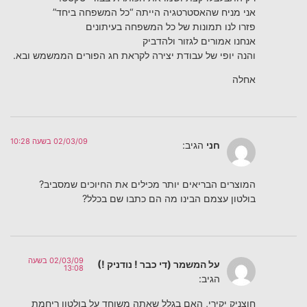
אני מניח שהאסטרטגיה הייתה “כל המשפחה ביחד”
פזרו לנו תמונות של כל המשפחה בעיתונים
אנחנו אמורים לגזור ולהדביק
והנה יופי של עבודת יצירה לקראת חג הפורים הממשמש ובא.
אחלה
02/03/09 בשעה 10:28
חני
הגיב:
המוצרים הבריאים יותר מכילים את החיוכים שמסביב?
בולטון עצמם הבינו מה הם כתבו שם בכלל?
02/03/09 בשעה
על המשמר (די כבר ! נודניק !)
13:08
הגיב:
חוצניק יקירי, האם בגלל שאתה משוחד על בולטון ריחמת