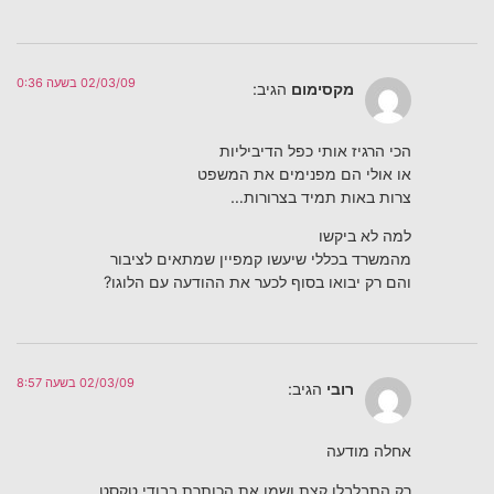
02/03/09 בשעה 0:36
מקסימום
הגיב:
הכי הרגיז אותי כפל הדיביליות
או אולי הם מפנימים את המשפט
צרות באות תמיד בצרורות…
למה לא ביקשו
מהמשרד בכללי שיעשו קמפיין שמתאים לציבור
והם רק יבואו בסוף לכער את ההודעה עם הלוגו?
02/03/09 בשעה 8:57
רובי
הגיב:
אחלה מודעה
רק התבלבלו קצת ושמו את הכותרת בבודי טקסט.