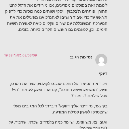
לעומת זאת בפוסטים מפרגנים, אנו מורידים את הדגל לחצי
התורן, פותחים ת’בקבוק וויסקי ושותים כמה כוסות כדי לדפוק
ת’ראש עד כדי איבוד חושים! לאחמ”כ אנו מפעילים את את
המערכת המשוכללת עם שירים ווקליים כיאה לאווירת תשעת
הימים. וכן, לפעמים גם האנשים הקרים ביותר, בוכים.
03/03/09 בשעה 19:38
נטיעות
הגיב:
דינקי
מכיר את הסיפור על החכם שנכנס לקולנוע, עצר את הסרט,
וצעק “המשוגע שיצא החוצה”, קם אחד וצעק לעומתו “היי!
אבל שילמתי!”. מכיר?
בקיצער, מי דיבר אליך דווקא? דיברתי לכל המגיבים מעלי
שהצטרפו לששון קטילת המודעה.
ואגב, צא משיוואס, יש עוד כמה בלנדדים שכדאי שתכיר. על
ג’וני ווקר שמעת?