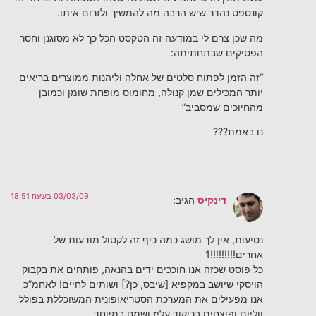
קונספט נהדר שיש הרבה מה להמשיך ולזרום איתו.
מה שכן צרם לי במודעה זה הטקסט הכל כך לא מסוגנן וחסר
הפסיקים שבתחתיתה:
“זה הזמן לפתוח סלטים של אחלה וליהנות ממוצרים בריאים
יותר המכילים שמן קנולה, מחומוס מופחת שומן וכמובן
מהחיוכים שמסביב”
נו באמת???
03/03/09 בשעה 18:51
דינקיס
הגיב:
נטיעות, אין לך מושג כמה כיף זה לקטול מודעות של
אחרים!!!!!!!!!1
כל פוסט שכזה אנו חוככים ידים בהנאה, פותחים את בקבוק
הויסקי שיושב במקפיא [שיבס, כן?] ושותים לחיים! לאחמ”כ
אנו מפעילים את המערכת הסטריאופונית המשוכללת בפולל
ווליום ופוצחים בריקוד עליז ושמח במיוחד.