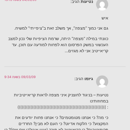
נטיעות
הגיב:
איש
גם אני כמוך “מצפה”, אך משלב זאת ב”ציפייתי” למשיח.
כוונתי במילה “מצפה” היתה, שרמת הציפיות שלי נכון למצב
העכשווי במשק הפרסום הוא לפחות למודעה עם תוכן. עד
קריאייטיב אני לא מגזים…
09/03/09 בשעה 9:34
גיזמו
הגיב:
נטיעות – בניגוד לחוצניק איני מצפה לראות קריאייטיביות
במחוזותינו
: )))))))))))))))))))))))))))))))))))))))))))))))))))))))))))))
כי מה? כי אנחנו מטומטמים? כי אנחנו פחות יודעים את
המקצוע? כי הלקוח אדיוט? כי העם לא מבין? החרדים
פרימיטיבים? כי קריאייטיב לא מוכר (ועיין אוגילבי שם שם)? כי