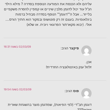
עליהם ולא הכנסת את המודעה הנוספת בסדרה ? מילא הילד
הנ”ל עוד יכול לדגמן מלבין שיניים או קמפיין להסרת משקפיים
בלייזר… אבל ה””דוגמן”” הנוסף בסדרה מבחיל ברמות
בינלאומיות. בעצם זה רק פוטושופ ובמקור הוא חתיך הורס….
אולי. (יבוא מקארתור הפרוגאי ויוכיח. או שלא)
02/03/09 בשעה 16:31
פיקצר
הגיב:
אכן.
זלזול ענק באינטלגנציה החרדית!
02/03/09 בשעה 19:54
פוס
הגיב:
דוגמן חב”די (לפי הפיאות), שמדגמן מוצר בהשגחת שארית
ישראל???