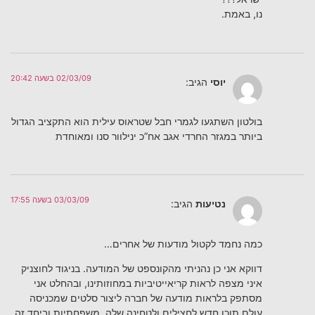
נו, באמת.
02/03/09 בשעה 20:42
יוסי
הגיב:
בולטון השתגעו לגמרי חבל שטראוס עילית הוא התקציב הגדול
ביותר במגזר החרדי אגב אח”כ ינילוור סנו ומאוחדת
03/03/09 בשעה 17:55
נטיעות
הגיב:
כמה נחמד לקטול מודעות של אחרים…
דווקא אני כן נהניתי מהקונספט של המודעה. בניגוד לחוצניק
איני מצפה לראות קריאייטיביות במחוזותינו, ובהחלט אני
מסתפק בלראות מודעה של חברה ליצור סלטים שמכניסה
עולם תוכן חדש לחצילים ולטחינה שלה. משפחתיות וביחד זה