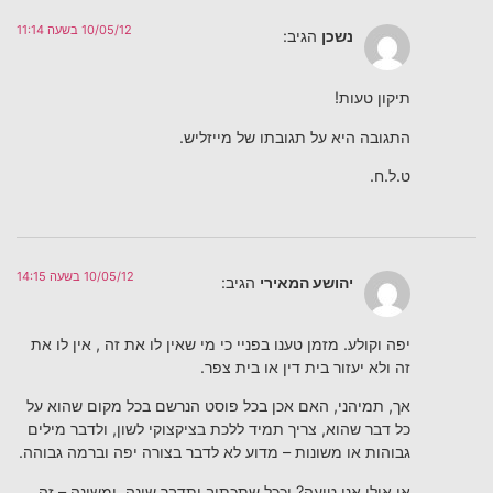
10/05/12 בשעה 11:14
נשכן
הגיב:
תיקון טעות!
התגובה היא על תגובתו של מייזליש.
ט.ל.ח.
10/05/12 בשעה 14:15
יהושע המאירי
הגיב:
יפה וקולע. מזמן טענו בפניי כי מי שאין לו את זה , אין לו את
זה ולא יעזור בית דין או בית צפר.
אך, תמיהני, האם אכן בכל פוסט הנרשם בכל מקום שהוא על
כל דבר שהוא, צריך תמיד ללכת בציקצוקי לשון, ולדבר מילים
גבוהות או משונות – מדוע לא לדבר בצורה יפה וברמה גבוהה.
או אולי אני טועה? וככל שתכתוב ותדבר שונה, ומשונה – זה