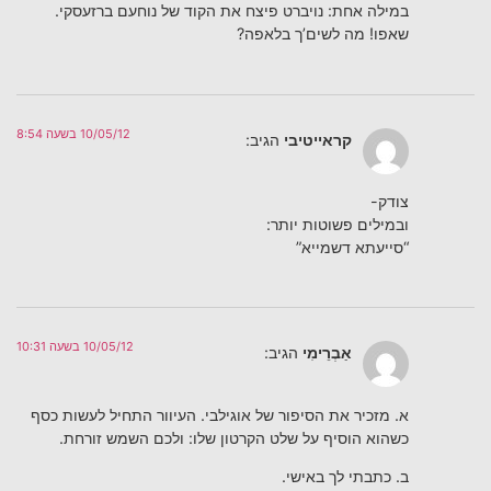
במילה אחת: נויברט פיצח את הקוד של נוחעם ברזעסקי.
שאפו! מה לשים’ך בלאפה?
10/05/12 בשעה 8:54
קראייטיבי
הגיב:
צודק-
ובמילים פשוטות יותר:
“סייעתא דשמייא”
10/05/12 בשעה 10:31
אַבְרֵימִי
הגיב:
א. מזכיר את הסיפור של אוגילבי. העיוור התחיל לעשות כסף
כשהוא הוסיף על שלט הקרטון שלו: ולכם השמש זורחת.
ב. כתבתי לך באישי.