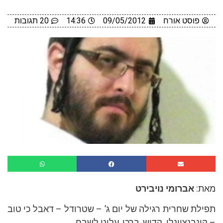
פוסט אורח
09/05/2012
14:36
20 תגובות
מאת:
אברומי נויבירט
תפילת שחרית רגילה של יום ג’ – שטרודל – דאבל כי טוב
– קונבנציונלי. קדיש, ברכו, עלינו לשבח.