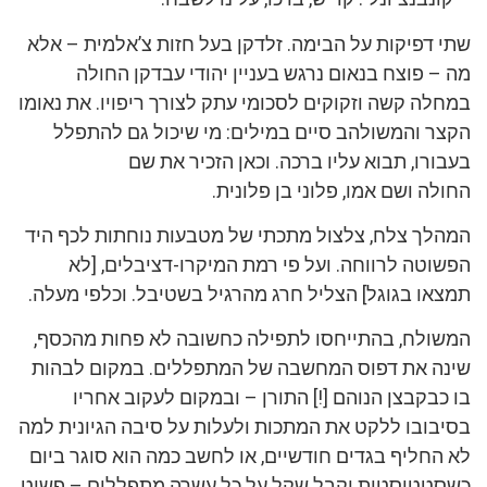
שתי דפיקות על הבימה. זלדקן בעל חזות צ’אלמית – אלא
מה – פוצח בנאום נרגש בעניין יהודי עבדקן החולה
במחלה קשה וזקוקים לסכומי עתק לצורך ריפויו. את נאומו
הקצר והמשולהב סיים במילים: מי שיכול גם להתפלל
בעבורו, תבוא עליו ברכה. וכאן הזכיר את שם
החולה ושם אמו, פלוני בן פלונית.
המהלך צלח, צלצול מתכתי של מטבעות נוחתות לכף היד
הפשוטה לרווחה. ועל פי רמת המיקרו-דציבלים, [לא
תמצאו בגוגל] הצליל חרג מהרגיל בשטיבל. וכלפי מעלה.
המשולח, בהתייחסו לתפילה כחשובה לא פחות מהכסף,
שינה את דפוס המחשבה של המתפללים. במקום לבהות
בו כבקבצן הנוהם [!] התורן – ובמקום לעקוב אחריו
בסיבובו ללקט את המתכות ולעלות על סיבה הגיונית למה
לא החליף בגדים חודשיים, או לחשב כמה הוא סוגר ביום
כשסטטיסטית יקבל שקל על כל עשרה מתפללים – פשוט