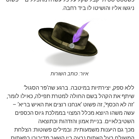
ניגשו אליו והושיטו לו ביד רחבה.
איור: כותב השורות
ללא ספק, יצירתיות במיטבה. ברגע שה’פּר הסגול’
שיתף את הקהל בשם החולה למטרת תפילה, כאילו לומר,
‘זה לא הכסף’, זה פשוט ‘אנחנו רוצים את האיש בריא’ –
עשה משהו היוצא מכלל המצוי בממלכת גיוס הכספים
השטיבלאיים. בניית אמון והזדהות וכתוצאה
מכך גם היענות משמעותית. ובמילים פשוטות: הצלחת
המשולח בעל האתוס נבעה בין השאר מדיבורו בפאתוס,