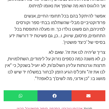
אך הלוגוס הוא מה שהפך את נאומו למיתוס.
אפשר להיתקל בהם בכל תחומי החיים, אנשים
פרודוקטיביים מבלי שהשתלמו בבתי ספר וקורסים
למיניהם, הם פשוט נולדו כך. וזו מעלה התופסת בכל
התחומים, פרסום, שיווק, ו…כן, גם פשיטת יד דורשת ידע
בסיסי של ‘כיצד פושטין’.
צריך ש’יהיה לנו את זה’. שאם לא
כן, לא משנה כמה כספים נזרוק על לימודים, השתלמויות,
תרצות וגרנותות עליהן השלום’ות, לא יועיל בשנקל, כי “אין
לנו את זה” ותכל’ס הגיע הזמן לבחור במשלח יד שיש לנו
מושג בו: “כן אדוני, מה לשים’ך בלאפה?”.
תגיות:
אברומי נויבירט
,
התרמה
,
סיפור מהשטיבל
,
קבצן