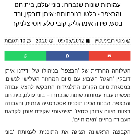
עמותות שונות שנבחרו: בוני עולם, בית חם
והבצפר • בלטו בנוכחותם: איתן דובקין, ורד
בטש, שירה אימרגליק, קובי סלע ויוסי צלניקר
מוטי רובינשטיין
09/05/2012
20:20
10 תגובות
השלוחה החרדית של ‘הבצפר’ בניהולו של ידידנו איתן
דובקין ‘חגגה’ השבוע עם סיום המחזור השלישי לנשים.
במסגרת סיום הקורס, התלמידות התבקשו להציג עבודה
מעשית עבור עמותות שונות שנבחרו – בוני עולם, בית חם
והבצפר. הבנות הכינו תוכנית אסטרטגיה שנתית, והעבודה
בצוות היווה עבורן סטאז’ משמעותי שקידם אותן לקראת
העבודה בחיים ‘האמיתיים’.
הקבוצה הראשונה הציגה את התוכנית לעמותת ‘בוני