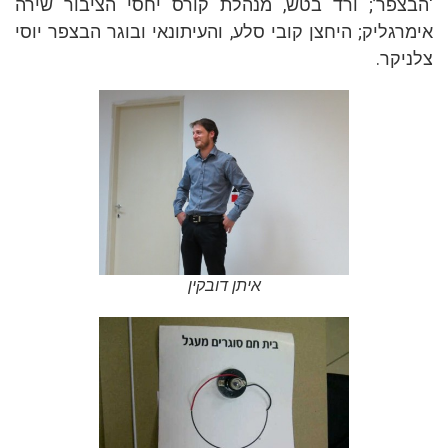
‘הבצפר’; ורד בטש, מנהלת קורס יחסי הציבור שירה
אימרגליק; היחצן קובי סלע, והעיתונאי ובוגר הבצפר יוסי
צלניקר.
איתן דובקין