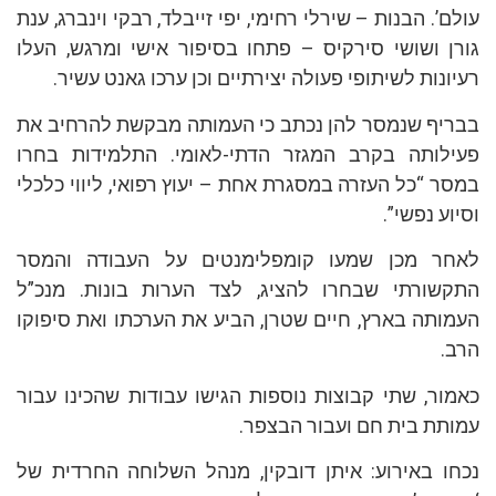
עולם’. הבנות – שירלי רחימי, יפי זייבלד, רבקי וינברג, ענת
גורן ושושי סירקיס – פתחו בסיפור אישי ומרגש, העלו
רעיונות לשיתופי פעולה יצירתיים וכן ערכו גאנט עשיר.
בבריף שנמסר להן נכתב כי העמותה מבקשת להרחיב את
פעילותה בקרב המגזר הדתי-לאומי. התלמידות בחרו
במסר “כל העזרה במסגרת אחת – יעוץ רפואי, ליווי כלכלי
וסיוע נפשי”.
לאחר מכן שמעו קומפלימנטים על העבודה והמסר
התקשורתי שבחרו להציג, לצד הערות בונות. מנכ”ל
העמותה בארץ, חיים שטרן, הביע את הערכתו ואת סיפוקו
הרב.
כאמור, שתי קבוצות נוספות הגישו עבודות שהכינו עבור
עמותת בית חם ועבור הבצפר.
נכחו באירוע: איתן דובקין, מנהל השלוחה החרדית של