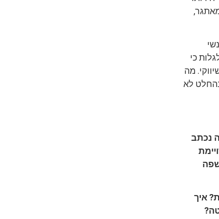
מאתגר,
שי
גלות כי
ווקי. מה
בהחלט לא
ה נכתב
יימת
שפה
? איך
טה?