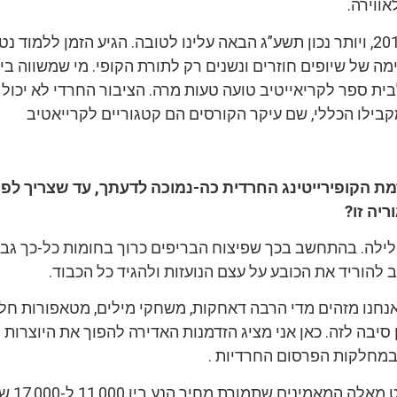
ווירה.
אבל אנחנו בשנת 2012, ויותר נכון תשע”ג הבאה עלינו לטובה. הגיע הזמן ללמוד נ
מה של שיופים חוזרים ונשנים רק לתורת הקופי. מי שמשווה בי
ית ספר לקריאייטיב טועה טעות מרה. הציבור החרדי לא יכול 
קבילו הכללי, שם עיקר הקורסים הם קטגוריים לקרייאטיב
ת הקופירייטינג החרדית כה-נמוכה לדעתך, עד שצריך לפ
יה זו?
חלילה. בהתחשב בכך שפיצוח הבריפים כרוך בחומות כל-כך גב
 להוריד את הכובע על עצם הנועזות ולהגיד כל הכבוד.
אנחנו מזהים מדי הרבה דאחקות, משחקי מילים, מטאפורות חל
 סיבה לזה. כאן אני מציג הזדמנות האדירה להפוך את היוצרות 
במחלקות הפרסום החרדיות .
מעבר לכך, אני פש