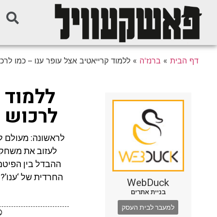
דף הבית
»
ברנז'ה
»
ללמוד קרייאטיב אצל עופר ענו – כמו לר
ללמוד ק
לרכוש 
לראשונה: מעולם ל
לעזוב את משחקי 
ההבדל בין הפיטם
החרדית של ‘ענו’? 
WebDuck
בניית אתרים
למעבר לבית העסק