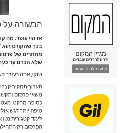
הבשורה על פ
אז היי עופר. מה 
בכך שהקורס הוא ‘ל
מגזין המקום
מחזורים של פרסומ
ירחון לחרדים עובדים
שלא הכרנו עד כעת
למעבר לבית העסק
שוקי, אתה כעורך פש
תערוך תחקיר קצר ע
נושאי פרסום ותקשור
כסופר-מרקט. מעט אס
טיפה יותר דגש אולי
לימד קטגורית נטו א
הפרסום רק התחילה,