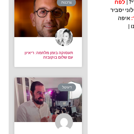
? |
לפח
צרכנות
וני יסביר
:
איפה
 |
תעסוקה בזמן מלחמה: ריאיון
עם שלום בוקובזה
דיגיטל