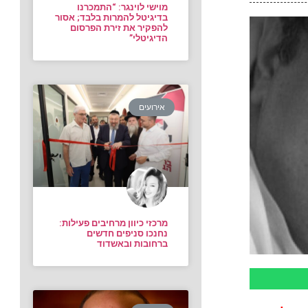
מוישי לוינגר: “התמכרנו
בדיגיטל להמרות בלבד; אסור
להפקיר את זירת הפרסום
הדיגיטלי”
אירועים
מרכזי כיוון מרחיבים פעילות:
נחנכו סניפים חדשים
ברחובות ובאשדוד