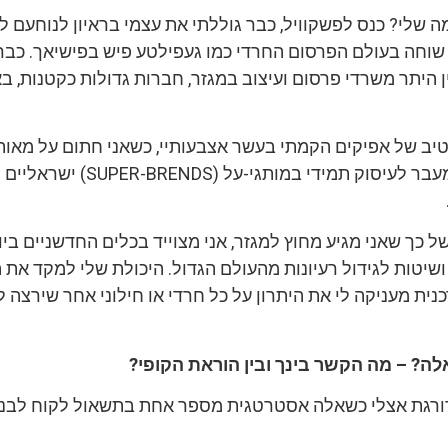
 שלי? כנס לפשקוויל, כבר גוללתי את עצמי בראיון לנוחעם ל
ני שוחה בעולם הפרסום החרדי כמו געפילטע פיש בפישיאך. כב
ן היתר משרדי פרסום ועיצוב במגזר, חברות גדולות כקטנות, ב
ב של אפיקים הקמתי בעשר אצבעותיי, כשאני חתום על מאות 
חרדיים נטו. כמובן מעבר לעיסוק תמידי במותגי-על (DS
ל כך שאני מגיע מחוץ למגזר, אני מצוייד בכלים החדשניים בי
ושיטות לגידול רעיונות מהעולם הגדול. היכולת שלי למקד את 
ית מעניקה לי את היתרון על כל חרדי או חילוני אחר שירצה 
ואלה? – מה הקשר בינך ובין הוראת הקופי?
ורגת אצלי כשאלה אסטרטגית מספר אחת בתשאול לקוח לבני