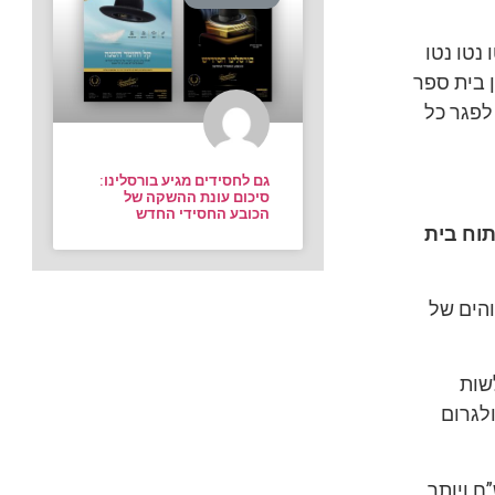
טו נטו נטו
ן בית ספר
לפגר כל
גם לחסידים מגיע בורסלינו:
סיכום עונת ההשקה של
הכובע החסידי החדש
תוח בית
והים של
שות
ולגרום
וט מאלה המאמינים שתמורת מחיר הנע בין 11,000 ל-17,000 ש”ח ויותר