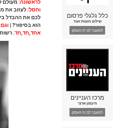
לראשונה:
מעולם לא
וחסל:
לעזוב את מש
כלל גלגלי פרסום
לכם את ההבדל בין
שילוט חוצות ועוד
הוא בסיפור? |
וגם:
למעבר לבית העסק
אחד,חד,חד.
רשות ה
מרכז העניינים
חינמון ארצי
למעבר לבית העסק