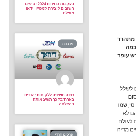
בעקבות בחירות 2024: טיפים
חשובים ליצירת קמפיין וידאו
מוצלח
 מתהדר
צרכנות
כמה
ש עופר
ם לשלל
רוצה חשיפה ללקוחות יהודים
סום
בארה”ב? כך תשיג אותה
בהצלחה
סי, שמו
הם לא
ת לעולם
ים מדיה
פרסום חרדי