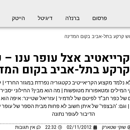
פרסום
ברנז’ה
דיגיטל
הייטק
כוש קרקע בתל-אביב בקום המדינה
רייאטיב אצל עופר ענו – 
קרקע בתל-אביב בקום המד
א נלמד מקצוע הקריאייטיב כקטגוריה נפרדת במגזר החרדי | 
המילים ומטאפורות מטופשות | מה הוא מבין? החילוני יסביר
 של כפר חב”ד לפיטם של לודמיר | עזריאל שטיינר: איפה הו
| וגם: ‘הבצפר’ של איתן חשוב לא פחות מבית הספר של עופר ע
הדיבור לעופר נתונה
שוקי שטארק
02/11/2012
22:32
אין תגובות