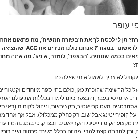
י עופר
קורה? תן לי לכסח לך את ה’בשורת המשיח’; מה פתאום אתה
ראשונה במגזר’? אנחנו כולנו מכירים את
ACC
שהוציאה 
אים בכמה שנותיה. ‘הבצפר’, לומדה, אימג’. מה אתה מחד
?
קוויל לא צריך לשאול אותי שאלה כזו.
ל כל הרשימה שהזכרת כאן, כולם בתי ספר מיוחדים וקטגוריי
ת. אי סי סי בעבר, והבצפר כיום לימדו בכללות את עולם הפר
טרטגיה, מעט קרייאטיב, תקציבאות, וניהול לקוחות (באי סי 
 על קופירייטינג אבל שוב, רק כחלק ממכלול). אבל אף אחד מ
ת מקצוע הקופירייטינג והקרייאטיב. ובצדק, כי בזמנם המודעו
 ותן לחבר’ה קצת להבין מה זה בכלל משרד פרסום ואיך רוכש