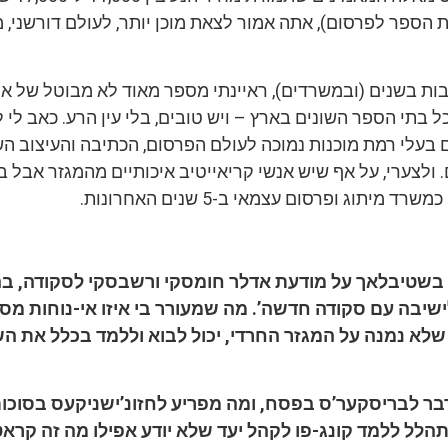
הספר לפרסום), אתה אמור לצאת מוכן יותר, לעולם דורשני, 
בות בשנים (ובמשרדים), ראיינתי מספר מאוד לא מבוטל של אנ
ל בתי הספר השונים בארץ – ויש טובים, בלי עין הרע. כאב לי ל
 בעלי רמת מוכנות נמוכה לעולם הפרסום, הכתיבה והעיצוב השי
. ולצערי, על אף שיש אנשי קריאייטיב איכותיים מהמגזר אבל 
 מיתוג ופרסום עצמאי ב-5 שנים האחרונות.
 בשטיבלאך על מודעת אדלר חומסקי ורשבסקי לסקודה, ב
ישיבה עם סקודה חדשה’. מה שמעורר בי איזו אי-נוחות מסו
שלא נמנה על המגזר החרדי, יכול לבוא וללמד בכלל את ה
בר לבריסקער’ס בפסח, ומה מפריע לחזונ’ישניקעס בסוכות
לל ללמד קונג-פו לקהל יעד שלא יודע אפילו מה זה קרא