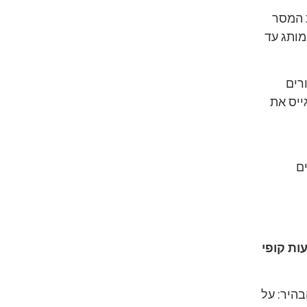
ת המסר
מותג עד
רים
ייס את
ם
ות קופי
בהיר: על