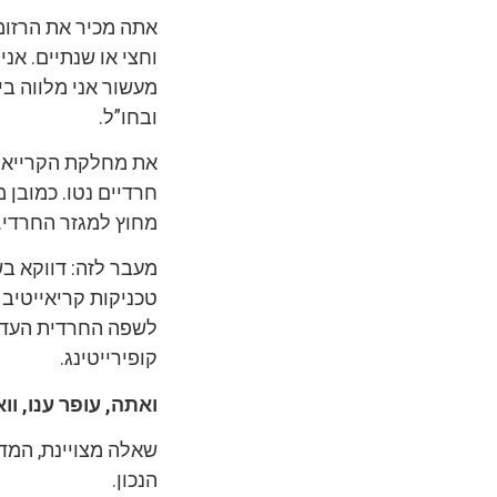
אתה מכיר את הרזומה
וחצי או שנתיים. א
מעשור אני מלווה בי
ובחו”ל.
את מחלקת הקרייאטי
מחוץ למגזר החרדי.
מעבר לזה: דווקא בש
טכניקות קריאייטיב 
לשפה החרדית העדכנ
קופירייטינג.
ואתה, עופר ענו, ו
שאלה מצויינת, המד
הנכון.