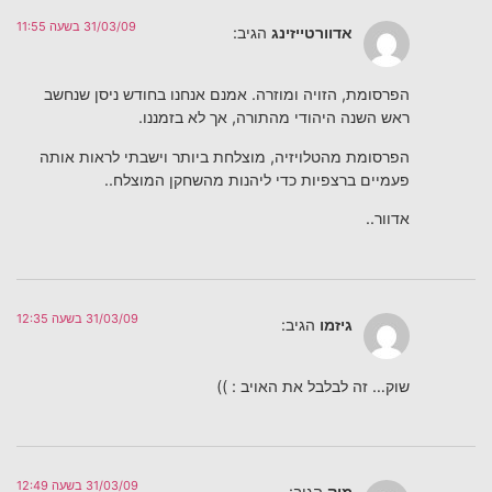
31/03/09 בשעה 11:55
אדוורטייזינג
הגיב:
הפרסומת, הזויה ומוזרה. אמנם אנחנו בחודש ניסן שנחשב
ראש השנה היהודי מהתורה, אך לא בזמננו.
הפרסומת מהטלויזיה, מוצלחת ביותר וישבתי לראות אותה
פעמיים ברצפיות כדי ליהנות מהשחקן המוצלח..
אדוור..
31/03/09 בשעה 12:35
גיזמו
הגיב:
שוק… זה לבלבל את האויב : ))
31/03/09 בשעה 12:49
מוק
הגיב: