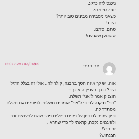
ניכנס לזה כרגע.
יופי. סיימתי.
כשאני מסבירה מבינים טוב יותר?
הידד!
סתם, סתם.
א גוטען שאבעס!
03/04/09 בשעה 12:07
חני
הגיב:
אוה, יש לך איזה חסך בהבנה, קולה’לה.. אולי זה בגלל הדגל
הזר? ובכן, העניין הוא כך –
חוצניק אמר ל”אני” תשלח.
“חני” תיקנה לו- כי ל”אני” אומרים תשלחי. לפעמים גם תשלח
מסתדר לה.
וכיון שהיה לנו דיון על ניקים כפולים פה- שהם לפעמים זכר
ולפעמים נקבה, קראתי לך כדי שתראי.
זה הכל!
הבנתוש?