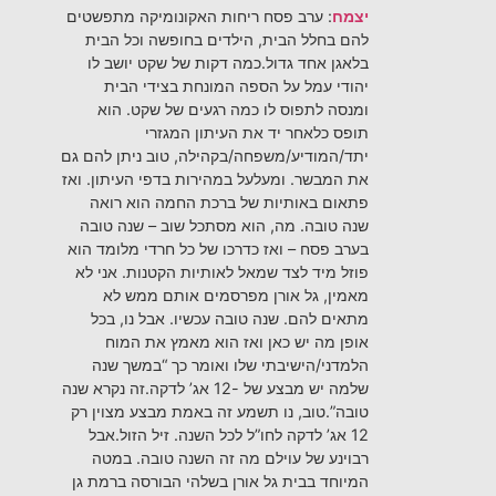
יצמח
: ערב פסח ריחות האקונומיקה מתפשטים
להם בחלל הבית, הילדים בחופשה וכל הבית
בלאגן אחד גדול.כמה דקות של שקט יושב לו
יהודי עמל על הספה המונחת בצידי הבית
ומנסה לתפוס לו כמה רגעים של שקט. הוא
תופס כלאחר יד את העיתון המגזרי
יתד/המודיע/משפחה/בקהילה, טוב ניתן להם גם
את המבשר. ומעלעל במהירות בדפי העיתון. ואז
פתאום באותיות של ברכת החמה הוא רואה
שנה טובה. מה, הוא מסתכל שוב – שנה טובה
בערב פסח – ואז כדרכו של כל חרדי מלומד הוא
פוזל מיד לצד שמאל לאותיות הקטנות. אני לא
מאמין, גל אורן מפרסמים אותם ממש לא
מתאים להם. שנה טובה עכשיו. אבל נו, בכל
אופן מה יש כאן ואז הוא מאמץ את המוח
הלמדני/הישיבתי שלו ואומר כך “במשך שנה
שלמה יש מבצע של -12 אג’ לדקה.זה נקרא שנה
טובה”.טוב, נו תשמע זה באמת מבצע מצוין רק
12 אג’ לדקה לחו”ל לכל השנה. זיל הזול.אבל
רבוינע של עוילם מה זה השנה טובה. במטה
המיוחד בבית גל אורן בשלהי הבורסה ברמת גן