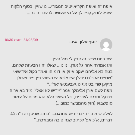
איפה זה ואיפה הקריאייטיב המגזרי… נו שויין, בסוף הלקוח
ישכיל לזרוק קניידלך על מי שעושה לו עבודה כזו…
31/03/09 בשעה 10:39
יוסף אלון
הגיב:
ישר ביום שישי זה קפץ לי מול העין
ואז אמרתי אהה גל אורן.. נו נו… שאלו יהיו הבעיות שלהם.
בטח בא אליהם יעקב איזק או דומיהו ואמר בקול אידישאי
”שטייט אז ר”ח ניסע’ן איז א’ראויש השונע פין פיר זאכע’ן,
מיקען שרייבט א’גיט געבענטש יאר”..*
מפה לשם אורן אלימלך אמר ”יידיש לא אצלי” מיד בא אריה
פרנקל ותרגם לעברית, וכל השאר הלא הוא מרוח על עמודי
סופשבוע (חוץ מהמבשר כמובן..)
לאלה ש מ ב י נ י ם יידיש אתרגם… ”כתוב שניסן זה ר”ה ל4
דברים, א”כ אפ’ לכתוב שנה טובה ומבורכת..”