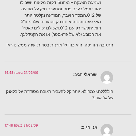
נשמעת הצעקה – נצחנו5 דקות מלאות יושב לו
יהודי עמל בערב פסח ומתעכב חזק על מודעה
של 012.המסר הועבר, המודעה נקלטה יותר
מאי פעם.והם הוא חוצניק וההורים שלו מחו”ל
הוא יתקשר רק עם 012.ושכולם יכולים לאכול
את הכובע (לא של פראסטר) או את הקנידלעך.
התגובה הזו יפה. היא כזו ‘גל אורנית בסדית’ שזה ממש נוירא!
31/03/09 בשעה 14:48
ישראלי
הגיב:
הוללללה.יצמח לא יותר קל להעביר תגובה מסודרת על בלאנק
של גל אורן?
31/03/09 בשעה 17:48
אני
הגיב: