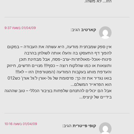
הזו… לא משהו.
01/04/09 בשעה 9:37
קארטיב
הגיב:
אין ספק שמבחנית מודעה, היא עשתה את העבודה – במקום
להפוך דף התעסקו בה והעלו אותה לשולחן בהרבה
פינות-אוכל-מאולתרות-ערב-פסח, אבל מבחינת תוכן
ותוצאות או כמו שהלקוח רוצה – כסף!!! מנויים חדשים, חיזוק
והעדפת מותג בעקבות המודעה (המטורפת) הזו – לא!!!
בואו נגדיר את זה כך: פרסומת של גל-אורן ל’גל אורן’ כש012
הוא הפראייר המשלם…
אבל הם יכולים להתנחם שלפחות בציבור הכללי – טוב שההגה
בידיים של קיציס…
01/04/09 בשעה 10:16
קופי פייטרית
הגיב: