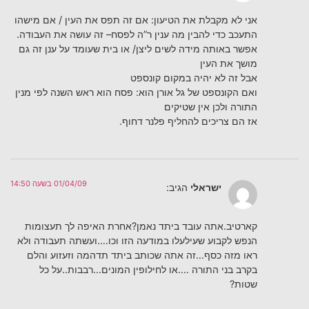
אני לא מקבלת את הטיעון: אם זה תפס את העין / אם מישהו
התעכב כדי להבין מה ענין ר”ה לפסח– זה עושה את העבודה.
אפשר באותה מידה לשים ליצן/ או בית שעומד על ענן זה גם
מושך את העין
אבל זה לא יהיה במקום קונספט
ואם הקונספט של גל אורן הוא: פסח הוא ראש השנה לפי מנין
התורה ולכן אין שטיקים
אז הם צריכים להחליף פלנר דחוף.
01/04/09 בשעה 14:50
ישראלי
הגיב:
קארטיב.אתה עובד ביתד נאמן?אחרת האיפה לך תעצומות
הנפש לקבוע שעילעלו במודעה הזו וכו….ועשתה תעבודה ולא
ראו מזה כסף…זה אתה שכותב ביתד תדהמה וזעזוע והלם
בקרב בני התורה ….או לחילופין המונים…רבבות..על כל
שטות?