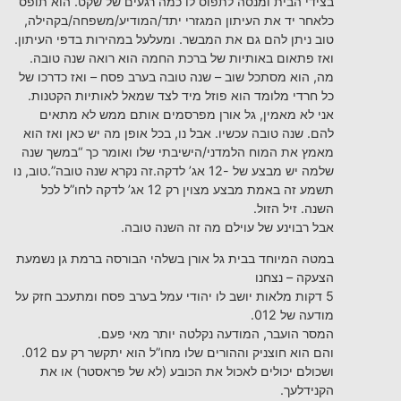
בצידי הבית ומנסה לתפוס לו כמה רגעים של שקט. הוא תופס
כלאחר יד את העיתון המגזרי יתד/המודיע/משפחה/בקהילה,
טוב ניתן להם גם את המבשר. ומעלעל במהירות בדפי העיתון.
ואז פתאום באותיות של ברכת החמה הוא רואה שנה טובה.
מה, הוא מסתכל שוב – שנה טובה בערב פסח – ואז כדרכו של
כל חרדי מלומד הוא פוזל מיד לצד שמאל לאותיות הקטנות.
אני לא מאמין, גל אורן מפרסמים אותם ממש לא מתאים
להם. שנה טובה עכשיו. אבל נו, בכל אופן מה יש כאן ואז הוא
מאמץ את המוח הלמדני/הישיבתי שלו ואומר כך “במשך שנה
שלמה יש מבצע של -12 אג’ לדקה.זה נקרא שנה טובה”.טוב, נו
תשמע זה באמת מבצע מצוין רק 12 אג’ לדקה לחו”ל לכל
השנה. זיל הזול.
אבל רבוינע של עוילם מה זה השנה טובה.
במטה המיוחד בבית גל אורן בשלהי הבורסה ברמת גן נשמעת
הצעקה – נצחנו
5 דקות מלאות יושב לו יהודי עמל בערב פסח ומתעכב חזק על
מודעה של 012.
המסר הועבר, המודעה נקלטה יותר מאי פעם.
והם הוא חוצניק וההורים שלו מחו”ל הוא יתקשר רק עם 012.
ושכולם יכולים לאכול את הכובע (לא של פראסטר) או את
הקנידלעך.