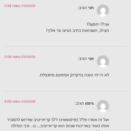
01/04/09 בשעה 0:58
חני
הגיב:
אני?! יחפש?!
הצילו, השגיאות כתיב הגיעו עד אליך!
01/04/09 בשעה 2:06
אני
הגיב:
לא הייתי טובה בדקדוק אףפעם.מתנצלת.
01/04/09 בשעה 9:09
גיזמו
הגיב:
ועל זה אמרו פז”ל (פרסומאינו ז”ל) קריאייטיב שדרוש להסביר
אותו (ועוד באריכות שכזו) הוא קריאייטיב… נו.. איך המילה