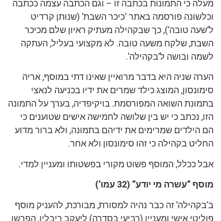
מעלה כי התמונות בכתבה זו – וגם הכתבה עצמה ככתבה
וכלשונה פורסמה באתר ‘כיכר השבת’ (שנותן קרדיט
ל’שעה טובה’), כך שבקהילה מעתיק ראיון שלם מכיכר
השבת, שלקח משעה טובה. לא מקצועי בעליל, העתקה
לשמה ובושה ל’בקהילה’.
הערה שניה היא בדבר מרואיין שאינו דתי במוסף, אריה
סימונסון, המוצג כילד שמרים את ידיו בכניעה לנאצי
בתמונת השואה המפורסמת. בויקיפדיה, בערך על התמונה
הזו, נכתב כי יש בין שלושה לחמישה אישים שטוענים כי
הם הילדים שמרימים את ידיהם בתמונה, ולא ברור מדוע
החליט בקהילה כי זהו סימונסון ולא אחר.
אבל ככלל, המוסף פשוט מקורי בפשטותו ומעניין למדי.
מוסף “עשרה מי יודע” (32 עמו’)
ב’בקהילה’ זה כבר נהיה למסורת, מבורכת, להעניק מוסף
פוליטי אישי ומעניין (רביעי בסדרה) ליעקב ריבלין, הפרשן