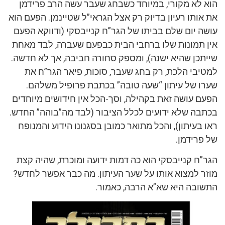
הוא לא מקורי, במיוחד כשבחג שעבר עשה הרב פרידמן
את אותו רעיון בדיוק רק אצל הגראי”ל שטיינמן. הפעם הוא
עושה יום שלם בביתו של הגר”ח קנייבסקי (ודווקא הפעם
אין תמונות שלו ברחבי הבית כבפעם שעברה, לבד מאחת
שייתכן שהיא ישנה), ומספק סחורה חביבה, אך לא חדשה.
למטיבי הלכת, רק בחג שעבר, סוכות, פיאר הגר”ח את
שערו של עיתון “שעה טובה” בכתבת פרופיל משלהם.
הפעם עושה זאת בקהילה, וסך-הכל אין חידושים מיוחדים
בכתבה שלא ידועים לכלל הציבור (לבד מה”בוהה” החדש.
ראו בעיתון), והכל מתואר כמובן בסגנונו הידוע והמנופח
של פרידמן.
הגר”ח קנייבסקי הוא כה דמות ידועה ומוכרת, שהיה קצת
מוזר למצוא אותו על שער העיתון. מה כבר אפשר לחדש?
התשובה היא שא”א הרבה, כאמור.