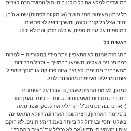
המיועדים למלא את כל כולנו בימי חול המועד הכה קצרים.
כל עיתון מעיתוני החג חושב (או מקווה לפחות) שהוא ה’בן
יחיד’ אצל כל קונה וקונה, ומשכך דואג לצ’פר אותו
במוספים על גבי מוספים, שיכלה הזמן והם לא יכלו.
ראשית כל
החג הזה אמנם לא התאפיין יותר מידי במקוריות – למרות
כמה פנינים שעליהן תשמעו בהמשך – וסבל מרדידות
מחשבתית מסוימת. לא היה איזה פרויקט או מוסך שהפיל
אותנו מרגלינו העייפות מההכנות לחג.
כמו כן, לעומת החציון שעבר, בו עברו על העיתונות
החרדית תמורות משמעותיות ביותר – ביתד נאמן ועוד
(ראה כתבה עם מנכ”ל יתד זליג אורלנסקי שפורסמה
ב’פירמה’ האחרון), חצי השנה האחרונה דווקא התאפיינה
בשקט יחסי ובגידול קל ביותר בעמודי העיתונים. לא הוקם
עיתון משמעותי חדש (אם לא נכליל את ‘הציבור החרדי’