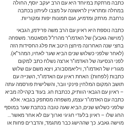
כתבה מרתקת במיוחד היא עם הרב יעקב יוסף, החולה
במחלה ומתראיין לראשונה על מצבו לעיתון בכתבה
נרחבת. מרתק ומדמיע, ועם תמונות יפות ומקוריות.
כתבה נוספת היא ראיון עם הרב משה פרידמן, הגבאי
(‘מוישה גאבע’) של האדמו”ר מהרז”ל מסאטמר. משפחה
בחצי שנה האחרונה מיחצן היטב את פלג החסידות הזה
(לאחר שלפני כשלוש שנים הביא שער לאחיו, המהר”א).
לפני הנסיעה של האדמו”ר ארצה נשלח כתב למקום
מגוריו של האדמו”ר, ויליאמסבורג, ויצא משם עם שלוש
כתבות (לפחות): האחת ראיון עם האדמו”ר, השנייה עם
תושב המקום המלחין פינקי וובר, והשלישית פורסמה עתה
– ראיון עם הגבאי הוותיק, ככתבת חג. בעוד בקהילה מביא
כתבה עם האדמו”ר עצמו, משפחה מסתפק בגבאי. אלא
שלפני כשלוש שנים, הביא שעה טובה בכתבת שער במוסף
החג שלו – ראיון בלעדי חגיגי וארוך עם לא אחר מאשר…
מוישה גאבע. כך שההישג כבר מתגמד, והדברים פחות או