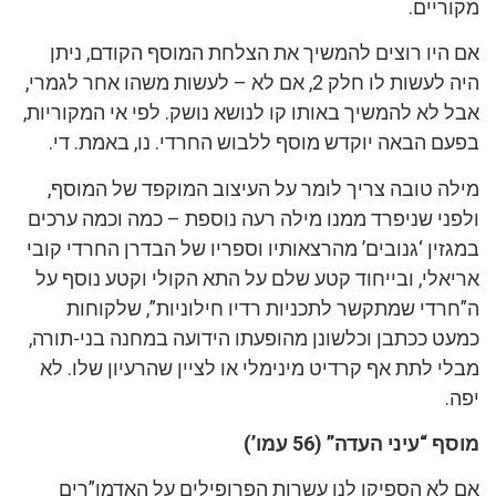
מקוריים.
אם היו רוצים להמשיך את הצלחת המוסף הקודם, ניתן
היה לעשות לו חלק 2, אם לא – לעשות משהו אחר לגמרי,
אבל לא להמשיך באותו קו לנושא נושק. לפי אי המקוריות,
בפעם הבאה יוקדש מוסף ללבוש החרדי. נו, באמת. די.
מילה טובה צריך לומר על העיצוב המוקפד של המוסף,
ולפני שניפרד ממנו מילה רעה נוספת – כמה וכמה ערכים
במגזין ‘גנובים’ מהרצאותיו וספריו של הבדרן החרדי קובי
אריאלי, ובייחוד קטע שלם על התא הקולי וקטע נוסף על
ה”חרדי שמתקשר לתכניות רדיו חילוניות”, שלקוחות
כמעט ככתבן וכלשונן מהופעתו הידועה במחנה בני-תורה,
מבלי לתת אף קרדיט מינימלי או לציין שהרעיון שלו. לא
יפה.
מוסף “עיני העדה” (56 עמו’)
אם לא הספיקו לנו עשרות הפרופילים על האדמו”רים