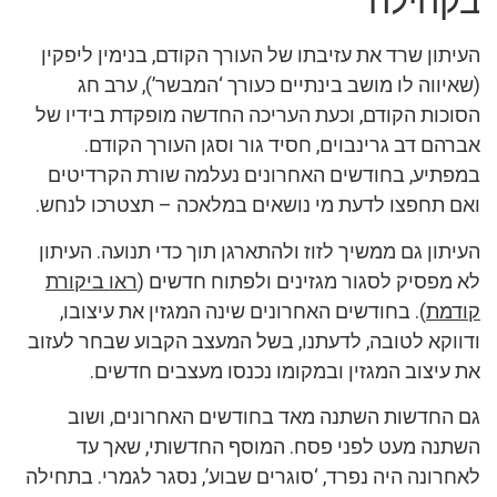
בקהילה
העיתון שרד את עזיבתו של העורך הקודם, בנימין ליפקין
(שאיווה לו מושב בינתיים כעורך ‘המבשר’), ערב חג
הסוכות הקודם, וכעת העריכה החדשה מופקדת בידיו של
אברהם דב גרינבוים, חסיד גור וסגן העורך הקודם.
במפתיע, בחודשים האחרונים נעלמה שורת הקרדיטים
ואם תחפצו לדעת מי נושאים במלאכה – תצטרכו לנחש.
העיתון גם ממשיך לזוז ולהתארגן תוך כדי תנועה. העיתון
לא מפסיק לסגור מגזינים ולפתוח חדשים (
ראו ביקורת
קודמת
). בחודשים האחרונים שינה המגזין את עיצובו,
ודווקא לטובה, לדעתנו, בשל המעצב הקבוע שבחר לעזוב
את עיצוב המגזין ובמקומו נכנסו מעצבים חדשים.
גם החדשות השתנה מאד בחודשים האחרונים, ושוב
השתנה מעט לפני פסח. המוסף החדשותי, שאך עד
לאחרונה היה נפרד, ‘סוגרים שבוע’, נסגר לגמרי. בתחילה