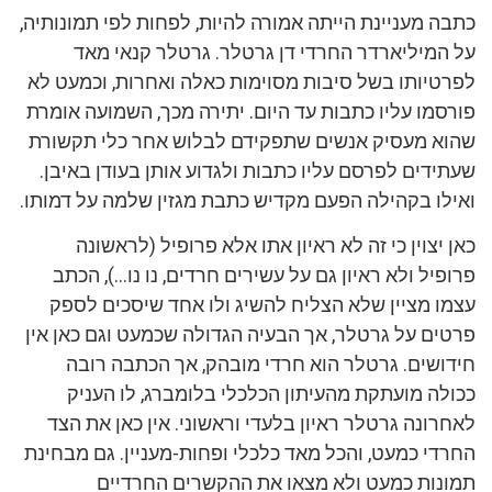
כתבה מעניינת הייתה אמורה להיות, לפחות לפי תמונותיה,
על המיליארדר החרדי דן גרטלר. גרטלר קנאי מאד
לפרטיותו בשל סיבות מסוימות כאלה ואחרות, וכמעט לא
פורסמו עליו כתבות עד היום. יתירה מכך, השמועה אומרת
שהוא מעסיק אנשים שתפקידם לבלוש אחר כלי תקשורת
שעתידים לפרסם עליו כתבות ולגדוע אותן בעודן באיבן.
ואילו בקהילה הפעם מקדיש כתבת מגזין שלמה על דמותו.
כאן יצוין כי זה לא ראיון אתו אלא פרופיל (לראשונה
פרופיל ולא ראיון גם על עשירים חרדים, נו נו…), הכתב
עצמו מציין שלא הצליח להשיג ולו אחד שיסכים לספק
פרטים על גרטלר, אך הבעיה הגדולה שכמעט וגם כאן אין
חידושים. גרטלר הוא חרדי מובהק, אך הכתבה רובה
ככולה מועתקת מהעיתון הכלכלי בלומברג, לו העניק
לאחרונה גרטלר ראיון בלעדי וראשוני. אין כאן את הצד
החרדי כמעט, והכל מאד כלכלי ופחות-מעניין. גם מבחינת
תמונות כמעט ולא מצאו את ההקשרים החרדיים