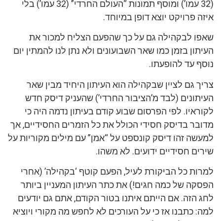
(32 עמו’) ומוסף תמונות “העולם החרדי” (32 עמו’) בלי
איזה פרויקט יוצא דופן במיוחד.
שאפו לבקהילה גם על כך שהפעם הצליח למכור את
העיתון בזמן כמו שאר השבועונים ולא נתן לנו להמתין יום
נוסף עד להופעתו.
צריך גם לציין שבקהילה הוא העיתון היחיד מבין שאר
העיתונים (לבד מ’הציבור החרדי’) שהעניק דיסק חדש
לקוראיו. לפי הפרסום שבוע קודם בעיתון נדמה היה כי
מדובר בדיסק חסידי הכולל את כל הזמרים החסידיים, אך
למעשה זהו דיסק קונספט על “אמן” עם מילים מקוריות על
שירים חסידיים ידועים. לא משהו.
למרות כל הביקורת לעיל, הפעם קוטף ‘בקהילה’ (אחרי
הפסקה של כמה חגים!) את כתר העיתון המעניין ביותר
לחג הזה. אם הייתם איתנו בטור הקודם, אתם גם יודעים
למה: כתבנו אז כי על העורכים לא לחפש מה מקורי ויוציא