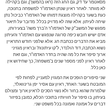
מסאטמר עד דק, גם החג הזה (ראו בהמשך), וגם בקהילה
לא מוותר. לאחר ראיון שנתן האדמו”ר למשפחה בחנוכה,
כעת בשער בקהילה מוצגת דמותו של האדמו”ר כביכול נתן
שיחה לעיתון. אלא שזה לא מדויק בכלל. מדובר על תיאור
מפגש של המשב”ק של האדמו”ר ה’ברך משה’ בצעירותו,
אדם ישיש חובש כיפה סרוגה שנפגש עם האדמו”ר והעיתון
מביא את הדברים ככתבת חג. אלא שלפני חודש התראיין
נשוא הכתבה, דוד הולנדר, ל’קו עיתונות’ ובראיון מגזיני
ארוך סיפר את כל מה שהיה בחדר האדמו”ר, וגם זאת
לאחר ראיון לפני מספר שנים ב’משפחה’, כך שחידוש אין
כאן כלל.
שני סיפורים הופכים את המגזין למעניין, לפחות לפי
המובטח בשער: האחד, ראיון עם אסיר יפן גרינוואלד,
שלמרות שהוא בחור ולא נשוי הסכים לראיון ארוך ומצולם
בעיתון, בו סיפר על חוויותיו בתוככי הכלא, כמובן בפיזור
דברים על אמונה ואמונה בכל משפט שני.