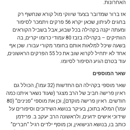
האחרונות.
אז ברור שמדובר בצעד שיווקי מול קורא שנחשף רק
בחגים לעיתון, שכאן יקרא 56 פרקים ויתמכר לסיפור
ומעתה יקנה בקהילה בכל שבוע, אבל בשביל הקוראים
הוותיקים – בקהילה בזבז 80 עמודי כרומו יקרים, בה
בשעה שיכל למלאות אותם בחומר מקורי עבורו. שכן אף
אחד לא יתחיל לקרוא שוב את כל 55 הפרקים הראשונים,
עוד בטרם הגיע הסיפור לסיומו.
שאר המוספים
שאר מוספי בקהילה הם החדשות (32 עמו’), הכולל גם
ראיון פרישה חביב של הרב מצגר (שעוד נשאר איתנו כמה
חודשים. ראיון פרישה מוקדם), וכן את מוספי “פנינים” (80
עמו’) המלא בתוכן, בעיקר בנושא השידוכים וסיפורים על
שידוכי אישים ידועים, ולראשונה הרב יעקב ב. פרידמן
כותב בו, בנושא הנישואין, וכן מוסף ילדים רגיל “חברים”