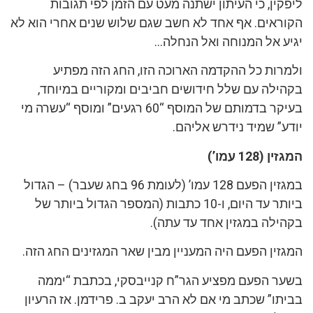
ליפקין, כי העיתון ישתנה מעט עם הזמן לפי תגובות
הקוראים. אף אחד לא חשב שגם שלוש שנים אחרי הוא לא
יגיע אל המנוחה ואל הנחלה…
ולמרות כל ההקדמה הארוכה הזו, החג הזה מפתיע
בקהילה עם שלל חידושים חביבים ומקוריים במיוחד,
בעיקר בדמותם של המוסף “60 רגעים” ומוסף “עשרה מי
יודע” שמיד נידרש אליהם.
המגזין (128 עמו’)
במגזין הפעם 128 עמו’ (לעומת 96 בחג שעבר) – הגדול
ביותר עד היום, ו-10 כתבות (המספר הגדול ביותר של
בקהילה במגזין אחד עד עתה).
המגזין הפעם היה המעניין מבין שאר המגזינים החג הזה.
בשער הפעם מפציע הגר”ח קנייבסקי, בכתבת “יממה
בביתו” שכתב מי אם לא הרב יעקב ב. פרידמן. אז הרעיון