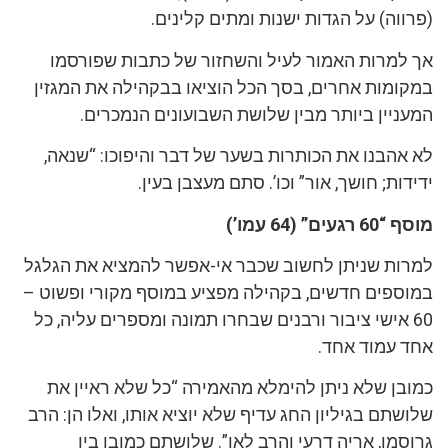
(פרווה) על הגדות ישנות ומתים קלינים.
אך למרות האמור לעיל והשחזור של כתבות שפורסמו
במקומות אחרים, בסך הכל הוציאו בבקהילה את המגזין
המעניין ביותר מבין שלושת השבועונים הנמכרים.
לא אהבנו את הכותרות בשער של דבר והיפוכו: “שנאה,
ידידות; חושך, אור” וכו’. סתם מעצבן בעין.
מוסף “60 רגעים” (64 עמו’)
למרות שניתן לחשוב שכבר אי-אפשר להמציא את הגלגל
במוספים חדשים, בקהילה מפציע במוסף מקורי ופשוט –
60 אישי ציבור ורבנים שבחרו תמונה ומספרים עליה, כל
אחד עמוד אחד.
כמובן שלא ניתן להימלא מהאמירה “כל שלא ראיין את
שלושתם בגיליון החג עדיף שלא יוציא אותו, ואלו הן: הרב
גרוסמן, אריה דרעי והרב לאו”. שלושתם כמובן בין