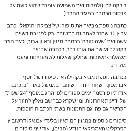
ב’בקהילה’ (ולמרות זאת השמועה אומרת שהוא כועס על
פרסום הכתבה במגזר החרדי).
כתבה נוספת מביאה את סיפורו של צביקה יחזקאלי, כתב
ערוץ 10 שחזר לאחרונה בתשובה. רק לפני כחודשיים
עשה זאת ‘שעה טובה’ בכתבה מגזין וראיון ארוך, וכעת חוזר
בקהילה ועושה את אותו דבר, בכתבה שבנויה
משאלות-תשובות, שחלקן שאלות לא מעניינות ומעט
מוזרות.
בכתבה נוספת מביא בקהילה את סיפורו של יוסף
אברמסון, השחור החרדי שעובד בממשל בארה”ב. כתבה
אודותיו פורסמה ימים ספורים לפי החג במוסף “24 שעות”
של ידיעות אחרונות, ומי שקרא כבר שם נאלץ לחזור על
הקריאה גם פה. גם התמונות בשתי הכתבות חופפות.
סיפורים נוספים במגזין הם ראיון בלעדי עם אלן דרשוביץ
הפרקליט האמריקאי הנודע (חביב), ועוד שני סיפורים