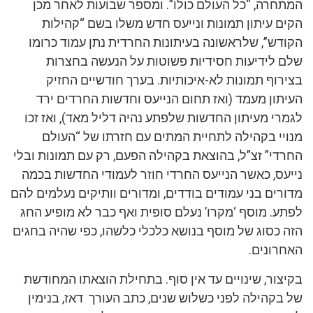
המתחרה, “כל העולם כולו”. ומספר שבועות לאחר מכן
הקים עיתון תמונות ונייעס חדש משלו בשם “קהילות
הקודש”, שלראשונה בעיתונות החרדית נתן עמוד כרומו
שלם לידיעות חסידיות פשוטות על הנעשה בחצרות
בצירוף תמונות לא-איכותיות. בערך חודשיים החזיק
העיתון מעמד (ואז תחום הנייעס וחדשות החרדים ירד
לגמרי מעיתון החדשות שלפתע נהיה דליל מאד), ואז זכו
מנויי בקהילה לתחיית המתים עם חזרתו של “העולם
החרדי” זצ”ל, בהוצאת בקהילה הפעם, רק עם תמונות ובלי
נייעס, כאשר הנייעס החרדי חוזר לעמודי החדשות בכמה
מדורים בני עמודים בודדים, ומדורים וותיקים נעלמים להם
לפתע. מוסף ‘מקרו’ נעלם סופית ואף כבר לא מופיע החג
הזה כסוג של מוסף בנושא כלכלי כלשהו, כפי שהיה בחגים
האחרונים.
בקיצור, שינויים עד אין סוף. בתחילת הוצאתו המחודשת
של בקהילה לפני כשלוש שנים, כתב העורך דאז, בנימין