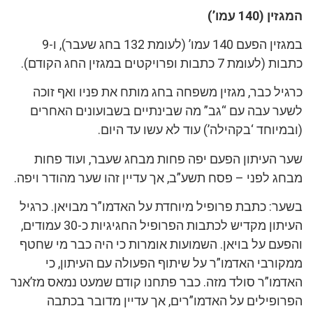
המגזין (140 עמו’)
במגזין הפעם 140 עמו’ (לעומת 132 בחג שעבר), ו-9
כתבות (לעומת 7 כתבות ופרויקטים במגזין החג הקודם).
כרגיל כבר, מגזין משפחה בחג מותח את פניו ואף זוכה
לשער עבה עם “גב” מה שבינתיים בשבועונים האחרים
(ובמיוחד ‘בקהילה’) עוד לא עשו עד היום.
שער העיתון הפעם יפה פחות מבחג שעבר, ועוד פחות
מבחג לפני – פסח תשע”ב, אך עדיין זהו שער מהודר ויפה.
בשער: כתבת פרופיל מיוחדת על האדמו”ר מבויאן. כרגיל
העיתון מקדיש לכתבות הפרופיל החגיגיות כ-30 עמודים,
והפעם על בויאן. השמועות אומרות כי היה כבר מי שחטף
ממקורבי האדמו”ר על שיתוף הפעולה עם העיתון, כי
האדמו”ר סולד מזה. כבר פתחנו קודם שמעט נמאס מז’אנר
הפרופילים על האדמו”רים, אך עדיין מדובר בכתבה