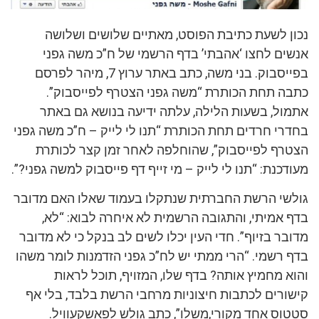
נכון לשעת כתיבת הפוסט, מאתיים שלושים ושלושה
אנשים לחצו ‘אהבתי’ בדף הרשמי של ח”כ משה גפני
בפייסבוק. בני משה, כתב באתר ערוץ 7, מיהר לפרסם
כתבה תחת הכותרת “משה גפני הצטרף לפייסבוק”.
אתמול, בשעות הלילה, עלתה ידיעה בנושא גם באתר
בחדרי חרדים תחת הכותרת “תנו לי לייק – ח”כ משה גפני
הצטרף לפייסבוק”, שהוחלפה לאחר זמן קצר לכותרת
מעודכנת: “תנו לי לייק – מי זייף דף פייסבוק למשה גפני?”.
גולשי הרשת החברתית שנתקלו בעמוד שאלו האם מדובר
בדף אמיתי, והתגובה הרשמית לא איחרה לבוא: “לא,
מדובר בזיוף”. חדי העין יכלו לשים לב בנקל כי לא מדובר
בדף רשמי. “הרי ממתי יש לח”כ גפני הזדמנות לומר משהו
והוא מחמיץ אותה? בדף שלו, המזויף, תוכל לראות
קישורים לכתבות חיצוניות מרחבי הרשת בלבד, בלי אף
סטטוס אחד מקורי,משלו”, כתב גולש לפאשקעוויל.