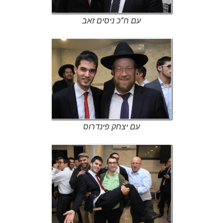
עם ח”כ ניסים זאב
עם יצחק פינדרוס