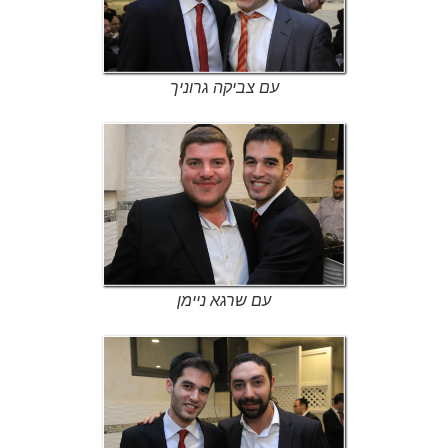
עם צביקה גרוניך
עם שרגא ניימן