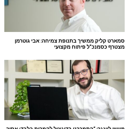
סמארט קליק ממשיך בתנופת צמיחה: אבי גוטרמן
מצטרף כסמנכ”ל פיתוח מקצועי
מוישי לוינגר: “התמכרנו בדיגיטל להמרות בלבד; אסור