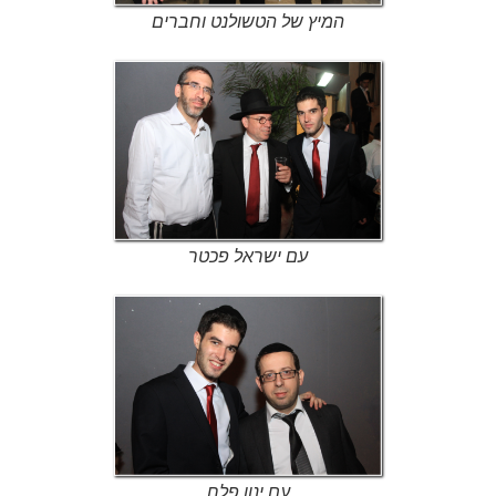
המיץ של הטשולנט וחברים
עם ישראל פכטר
עם ינון פלח