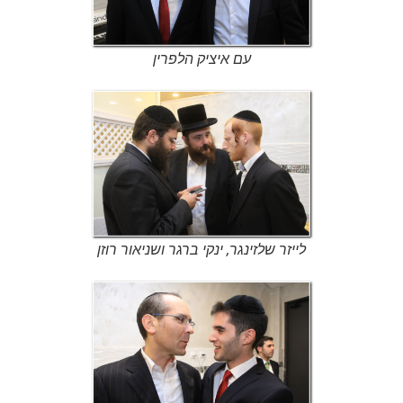
עם איציק הלפרין
לייזר שלזינגר, ינקי ברגר ושניאור רוזן