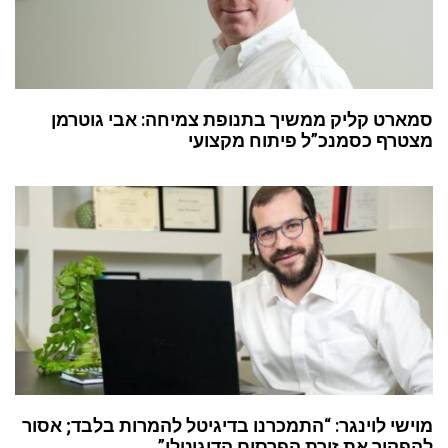
סמארט קליק ממשיך בתנופת צמיחה: אבי גוטרמן
מצטרף כסמנכ”ל פיתוח מקצועי
מוישי לוינגר: “התמכרנו בדיגיטל להמרות בלבד; אסור
להפקיר את זירת הפרסום הדיגיטלי”