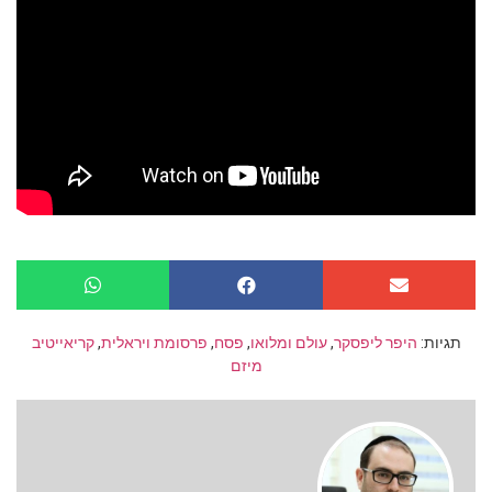
תגיות:
היפר ליפסקר
,
עולם ומלואו
,
פסח
,
פרסומת ויראלית
,
קריאייטיב
מיזם