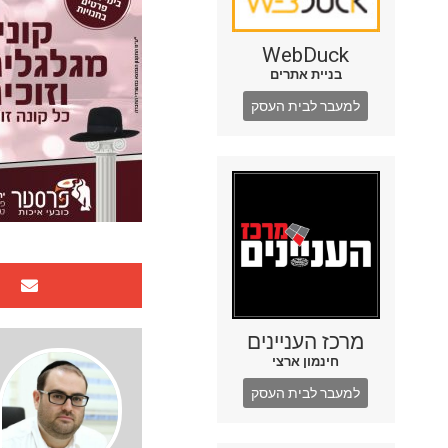
WebDuck
בניית אתרים
למעבר לבית העסק
מרכז העניינים
חינמון ארצי
למעבר לבית העסק