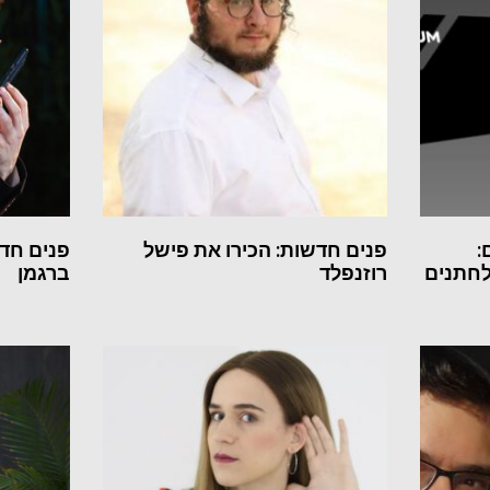
:
פנים חדשות: הכירו את פישל
פנים חדש
לחתנים
רוזנפלד
ברגמן