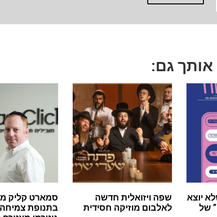
 אותך גם:
לא יוצא
שפה ויזואלית חדשה
סמארט קליק מ
 של
לאלבום מוזיקה חסידית
בתנופת צמיחה: