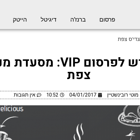
פרסום
ברנז’ה
דיגיטל
הייטק
לקוח חדש לפרסום VIP: מסע
צפת
מוטי רובינשטיין
04/01/2017
10:52
אין תגובות