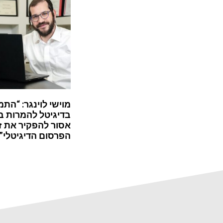
מוישי לוינגר: “התמ
בדיגיטל להמרות ב
אסור להפקיר את ז
הפרסום הדיגיטלי”