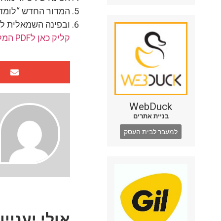
המדור החדש “לומדי
ובפינה השמאלית למ
קליק כאן לPDF המלא
WebDuck
בניית אתרים
למעבר לבית העסק
אולי יעניין