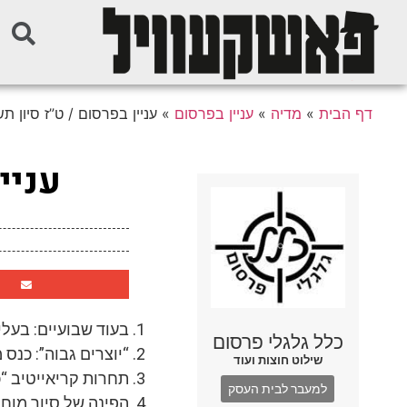
דף הבית
»
מדיה
»
עניין בפרסום
»
עניין בפרסום / ט”ז סיון ת
עניי
בעוד שבועיים: בעל
כלל גלגלי פרסום
“יוצרים גבוה”: כנס 
שילוט חוצות ועוד
תחרות קריאייטיב “כ
למעבר לבית העסק
הפינה של סיור מוחו