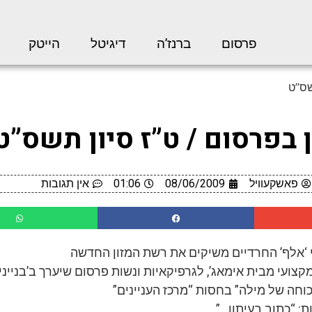
פרסום
ברנז’ה
דיגיטל
הייטק
שס”ט
ן בפרסום / ט”ז סיון תשס”ט
פאשקעוויל
08/06/2009
01:06
אין תגובות
י ‘אלף’ החרדיים משיקים את רשת המזון החדשה
מקצועי מבית אימאג’, לגרפיקאיות ונשות פרסום שיערך ב’בנייני
וחה של מילה” בחסות “מרכז העניינים”
ת: “כתוב בעיתון…”