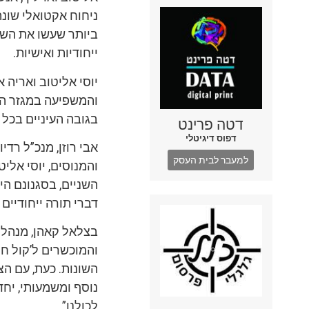
ניחוח אקטואלי שונ
ביותר שעשו את השבו
ייחודיות ואישיות.
יוסי אליטוב ואריה 
והמשפיעה במגזר החרד
בגובה העיניים בכל 
דטה פרינט
דפוס דיגיטלי
אבי רוזן, מנכ”ל רד
למעבר לבית העסק
והמנוסים, יוסי אלי
השניים, בסגנונם הי
דברי תורה ייחודיים
בצלאל קאהן, מנהל ה
והמוכשרים ל’קול ח
השונות. כעת, עם הצ
נוסף ומשמעותי, יחד
לכולנו”.