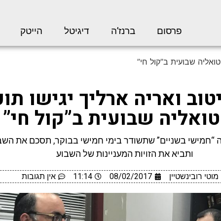
פרסום
ברנז’ה
דיגיטל
הייטק
קטואליה שבועית ב”קול חי”
טוב ואריה ארליך יגישו תוכ
ואליה שבועית ב”קול חי”
 “חמישי בשניים” שתשודר בימי חמישי בבוקר, תסכם את השב
ותביא את הזויות המעניינות של השבוע
מוטי רובינשטיין
08/02/2017
11:14
אין תגובות