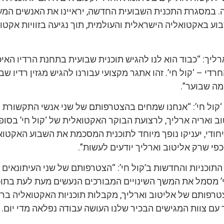
ה. במסגרת התכנית השבועית החדשה, יראיינו את האנשים המענ
ע באקטואליה הישראלית והעולמית, תוך נגיעה בזוויות אקטו
ארליך: “כבוד הוא לנו להגיש תוכנית שבועית בתחנת הרדיו האי
י – ‘קול חי’. זהו אתגר מקצועי עבורנו להגיש מגזין רדיו שבו
מה שבוער”.
יו ‘קול חי’: “אנחנו שמחים בהצטרפותם של שני אנשי התקשורת 
טוב ואריה ארליך, לרצועת הבוקר האקטואלית של ‘קול חי’ בסופ
יחודי, יעניקו נופך מיוחד לתוכנית המסכמת את השבוע האקטוא
 כפי שרק אליטוב וארליך יודעים לעשות”.
תוכניות והחדשות ב’קול חי’: “הצטרפותם של שני העיתונאים 
י’ מסמל את המשך השינויים המבורכים הנעשים מעת לעת בתוכ
טרפותם של אליטוב וארליך, מקבלות תוכניות האקטואליה ברדי
 עם צוות המגישים הבכיר שלנו העושה עבודה נפלאה מדי יום.