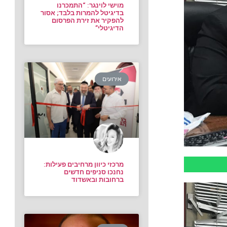
מוישי לוינגר: “התמכרנו
בדיגיטל להמרות בלבד; אסור
להפקיר את זירת הפרסום
הדיגיטלי”
אירועים
מרכזי כיוון מרחיבים פעילות:
נחנכו סניפים חדשים
ברחובות ובאשדוד