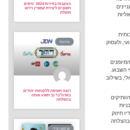
בעקבות בחירות 2024: טיפים
יינים
חשובים ליצירת קמפיין וידאו
מוצלח
אליות
כותית
עי, ולעסוק
צרכנות
המיומנים
י השבוע.
לי, בשילוב
רוצה חשיפה ללקוחות יהודים
בארה”ב? כך תשיג אותה
הוותיקים
בהצלחה
ניות
ו חיזוק
 בהצלחה
פרסום חרדי