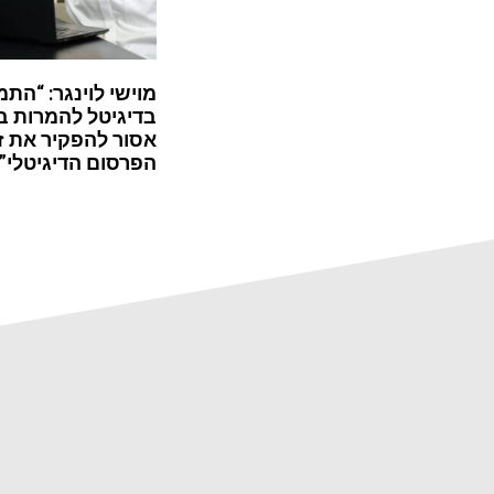
מוישי לוינגר: “התמ
בדיגיטל להמרות ב
אסור להפקיר את ז
הפרסום הדיגיטלי”