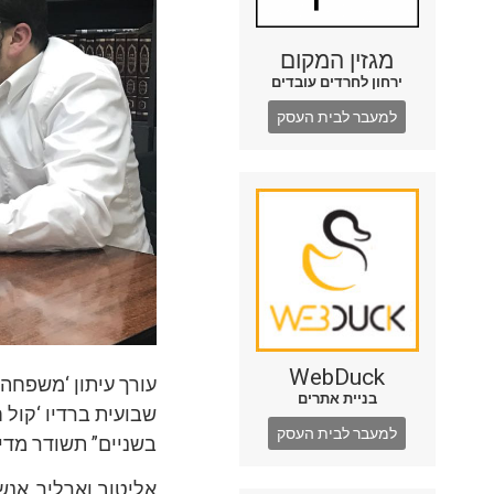
מגזין המקום
ירחון לחרדים עובדים
למעבר לבית העסק
WebDuck
עורך עיתון ‘משפחה’ 
בניית אתרים
שבועית ברדיו ‘קול 
למעבר לבית העסק
בשניים” תשודר מדי
אליטוב וארליך, אנ