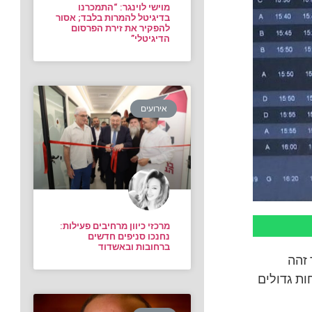
מוישי לוינגר: “התמכרנו
בדיגיטל להמרות בלבד; אסור
להפקיר את זירת הפרסום
הדיגיטלי”
אירועים
מרכזי כיוון מרחיבים פעילות:
נחנכו סניפים חדשים
ברחובות ובאשדוד
 זהה
ת גדולים