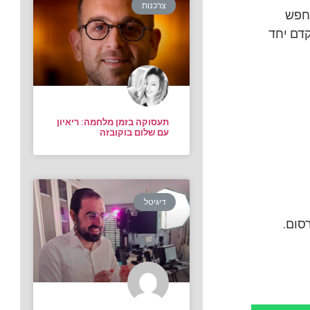
צרכנות
וץ 2 אך כשיצאה לחפש
קדם יחד
תעסוקה בזמן מלחמה: ריאיון
עם שלום בוקובזה
דיגיטל
סום.