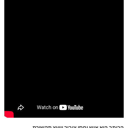
הכותב הוא איש יחסי ציבור ויועץ תקשורת