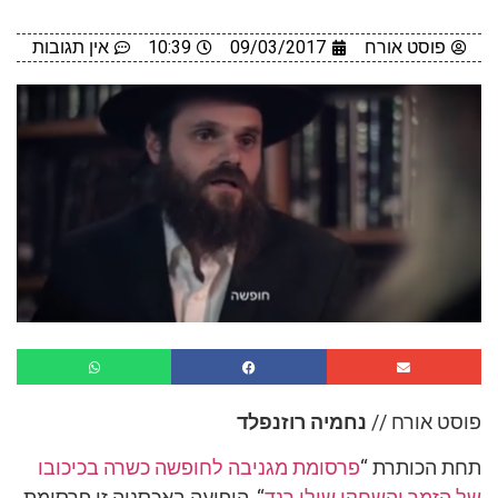
פוסט אורח
09/03/2017
10:39
אין תגובות
פוסט אורח //
נחמיה רוזנפלד
תחת הכותרת “
פרסומת מגניבה לחופשה כשרה בכיכובו
של הזמר והשחקן שולי רנד
“, הופיעה באכסניה זו פרסומת