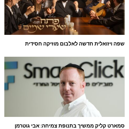
שפה ויזואלית חדשה לאלבום מוזיקה חסידית
סמארט קליק ממשיך בתנופת צמיחה: אבי גוטרמן