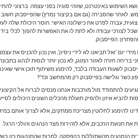
שא השימוש באינטרנט, שזוהי סוגיה בפני עצמה. ברצוני להתי
. לאחר שהסבירה (גם אם בקיצור נמרץ) שהפייסבוק חשוב 
ועית, עברה לפרט את כישלונה האישי: חוסר היכולת שלה לע
כל לצורכי עבודה ולא לתת לו את האפשרות להפוך לכלי בידורי
פתרון: הפייסבוק.
די יום ‘ואל תביאנו לא לידי ניסיון’, ואין נכון להכניס את עצמנ
י בריחה חזרה לאזור המוגן, לא נכון יותר לנסות לנהוג בתבונ
סבוק לשעות העבודה בלבד, להימנע משיתוף תוכן אישי שאינו 
ון כשר וגלישה בפייסבוק רק מהמחשב וכד’?
יעים להתמודד מול מורכבות אנחנו מנסים לברוח אל הקיצוני
ות להביא איזון ולהפיק תועלת מהכלים השונים היכולים לסייע 
דינו להימנע לחלוטין מצריכת ממתקים, אלא לצרוך אותם במיד
ת את תנועת הרכבים, אלא לזהירות מצד הנהגים והולכי הרגל.
ילדים הנמנעים מהשתוללות בהפסקה, למרות שהתנהגות כזו בש