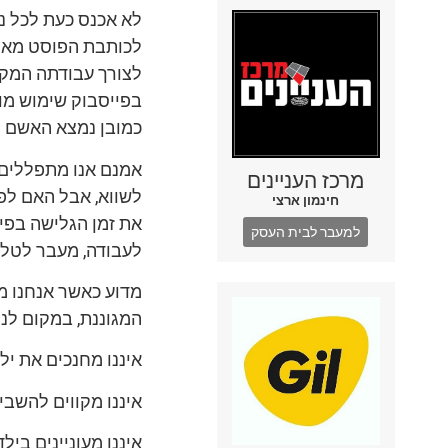
לא אכנס כעת לכל נו
לכותבת הפוסט מאמש
לצורך עבודתה המקצ
בפייסבוק שימוש מוש
כמובן נמצא האשם וה
אמנם אנו מתפללים מי
מרכז העניינים
לשווא, אבל האם לפנ
חינמון ארצי
את זמן הגלישה בפיי
למעבר לבית העסק
לעבודה, מעבר לטלפ
מדוע כאשר אנחנו מג
המגוננת, במקום לנס
איננו מחנכים את יל
איננו מקווים להשבי
איננו מעוניינים ב