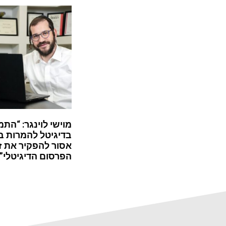
מוישי לוינגר: “התמ
בדיגיטל להמרות ב
אסור להפקיר את ז
הפרסום הדיגיטלי”