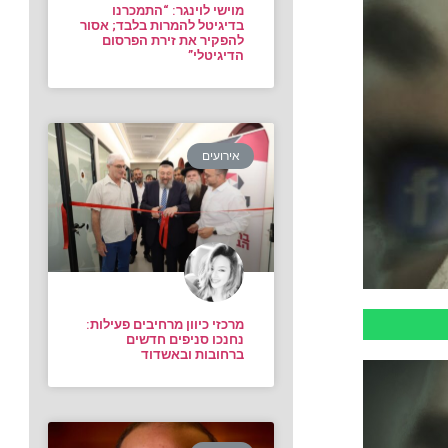
מוישי לוינגר: “התמכרנו
בדיגיטל להמרות בלבד; אסור
להפקיר את זירת הפרסום
הדיגיטלי”
אירועים
מרכזי כיוון מרחיבים פעילות:
נחנכו סניפים חדשים
ברחובות ובאשדוד