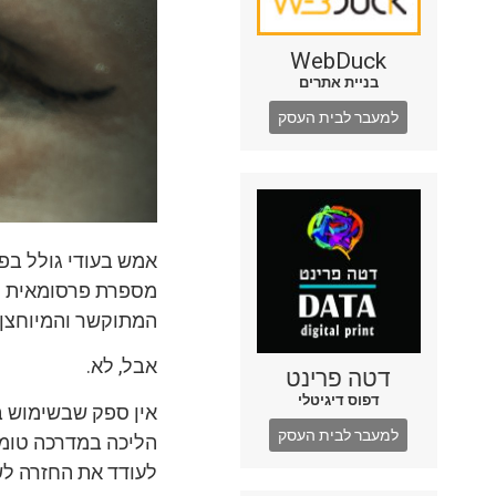
WebDuck
בניית אתרים
למעבר לבית העסק
אמש בעודי גולל בפ
מספרת פרסומאית
מ
המתוקשר והמיוחצן 
אבל, לא.
דטה פרינט
דפוס דיגיטלי
אין ספק שבשימוש ב
למעבר לבית העסק
הליכה במדרכה טומנ
לעודד את החזרה לש