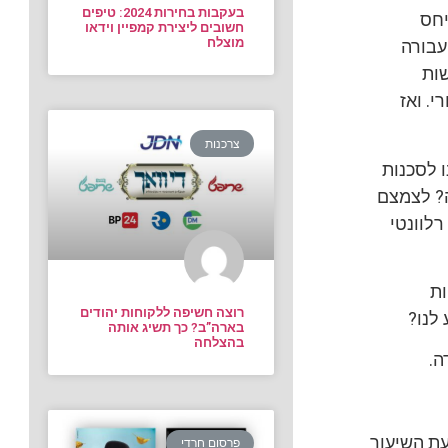
בעקבות בחירות 2024: טיפים
יחס
חשובים ליצירת קמפיין וידאו
מוצלח
עבורה
שות
. ואז
צרכנות
ו לסכנות
ה? לצמצם
רלוונטי
ות
רוצה חשיפה ללקוחות יהודים
לנו?
בארה”ב? כך תשיג אותה
בהצלחה
ה.
עת השיעור
פרסום חרדי