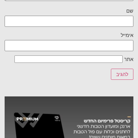
שם
אימייל
אתר