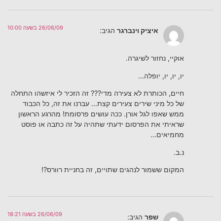
26/06/09 בשעה 10:00
איציק וינברגר
הגיב:
אוקיי, נחזור לשיגרה.
יו, יו, יו, יופלה…
חיים, הכותרת לא צעירה מדי??? זה הזכיר לי איזשהו התחלה
של כל מיני שירים צעירים קצת… עברנו את זה, כל הכבוד
ממש שאפו לגל אורן. ככה עושים פרסומת! מהרגע הראשון
שראיתי את הפרסום ידעתי שתהיה על זה כתבה או פוסט
מחמיאים…
נ.ב.
המקום ששמור לנהגים שתויים, זה בחניית רוורס?!
26/06/09 בשעה 18:21
שפר
הגיב: