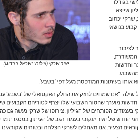
ישי בגודלו
ון שייצא
 שרקי יכתוב
קבוע בנושאי
(24) מוכר לציבור
המשודרת,
יאיר שרקי (צילום: ישראל ברדוגו)
ר וחדשות
חל מהשבוע
 אותו בעיתונות המודפסת מעל דפי ‘בשבע’.
ל שילה: “אנו שמחים לחזק את החלק האקטואלי של ‘בשבע’ עם
חדשות מוערך שהטור השבועי שלו יצרף לטוריהם הקבועים של 
 בעמודים הפותחים של הגיליון. צירופו של שרקי נעשה גם כ
י החדש של יאיר יעקובי בעמוד הגב של העיתון, במסגרת מדינ
וראים הצעיר. אנו מאחלים לשרקי הצלחה ובטוחים שקוראינו יי