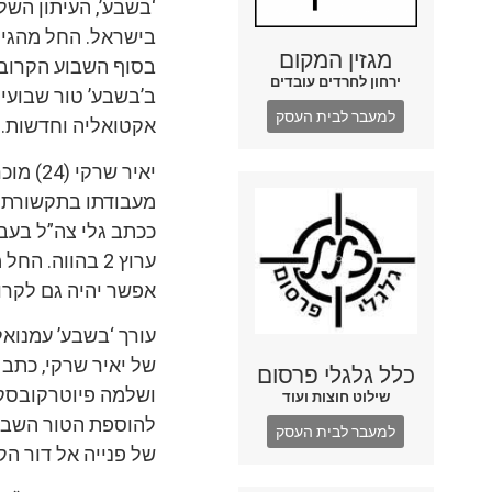
‘בשבע’, העיתון השל
בישראל. החל מהגילי
מגזין המקום
בסוף השבוע הקרוב,
ירחון לחרדים עובדים
ב’בשבע’ טור שבועי 
למעבר לבית העסק
אקטואליה וחדשות.
יאיר שרקי 
מעבודתו בתקשורת 
ככתב גלי צה”ל בעב
ערוץ 2 בהווה. ה
אפשר יהיה גם לקרוא
עורך ‘בשבע’ עמנוא
של יאיר שרקי, כתב 
כלל גלגלי פרסום
ושלמה פיוטרקובסקי
שילוט חוצות ועוד
להוספת הטור השבוע
למעבר לבית העסק
של פנייה אל דור הק