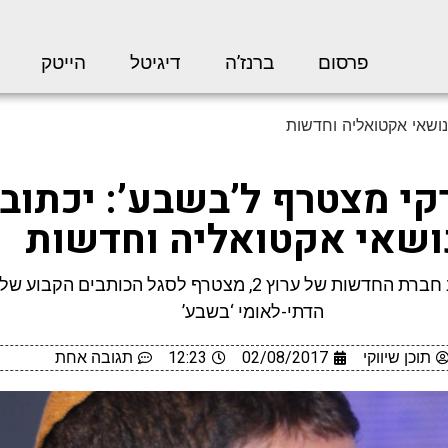
פרסום
ברנז’ה
דיגיטל
הייטק
נושאי אקטואליה וחדשות
קי מצטרף ל’בשבע’: יכתוב 
ושאי אקטואליה וחדשות
יאיר שרקי, כתב חברת החדשות של ערוץ 2, מצטרף לסגל הכותבים הקב
הדתי-לאומי ‘בשבע’
תוכן שיווקי
02/08/2017
12:23
תגובה אחת