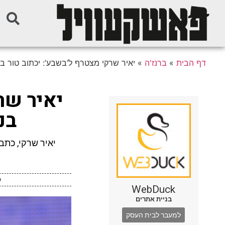
דף הבית
»
ברנז'ה
»
יאיר שרקי מצטרף ל’בשבע’: יכתוב טור ב
יאיר שר
בנ
WebDuck
בניית אתרים
למעבר לבית העסק