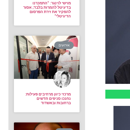
מוישי לוינגר: “התמכרנו
בדיגיטל להמרות בלבד; אסור
להפקיר את זירת הפרסום
הדיגיטלי”
אירועים
מרכזי כיוון מרחיבים פעילות:
נחנכו סניפים חדשים
ברחובות ובאשדוד