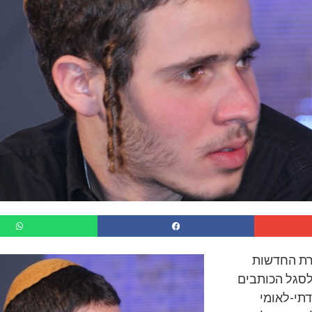
רת החדשות
צטרף לסגל הכותבים
תי-לאומי