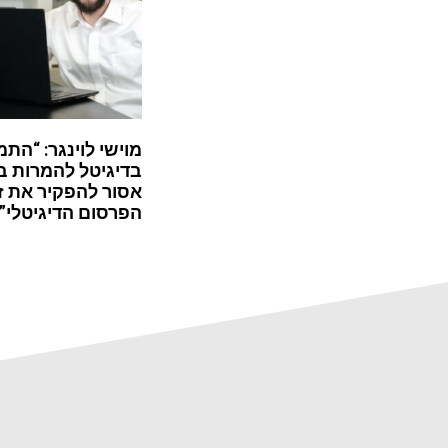
מוישי לוינגר: “התמ
בדיגיטל להמרות ב
אסור להפקיר את ז
הפרסום הדיגיטלי”