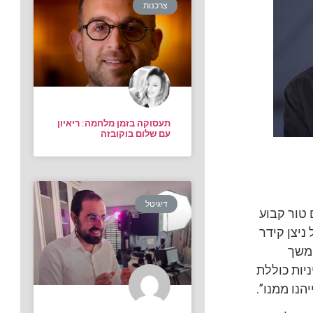
צרכנות
תעסוקה בזמן מלחמה: ריאיון
עם שלום בוקובזה
דיגיטל
 טור קבוע
ניצן קידר
המשך
יות כוללת
הנו ממנו”.