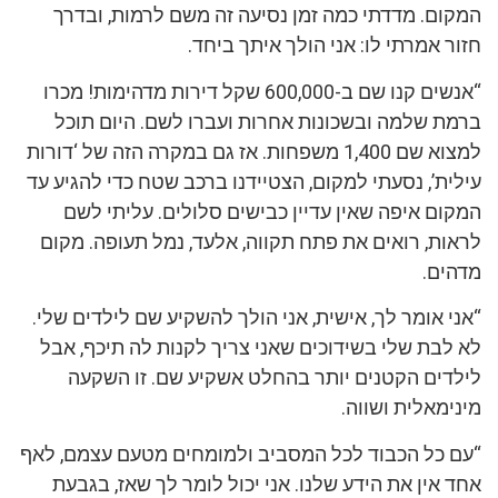
המקום. מדדתי כמה זמן נסיעה זה משם לרמות, ובדרך
חזור אמרתי לו: אני הולך איתך ביחד.
“אנשים קנו שם ב-600,000 שקל דירות מדהימות! מכרו
ברמת שלמה ובשכונות אחרות ועברו לשם. היום תוכל
למצוא שם 1,400 משפחות. אז גם במקרה הזה של ‘דורות
עילית’, נסעתי למקום, הצטיידנו ברכב שטח כדי להגיע עד
המקום איפה שאין עדיין כבישים סלולים. עליתי לשם
לראות, רואים את פתח תקווה, אלעד, נמל תעופה. מקום
מדהים.
“אני אומר לך, אישית, אני הולך להשקיע שם לילדים שלי.
לא לבת שלי בשידוכים שאני צריך לקנות לה תיכף, אבל
לילדים הקטנים יותר בהחלט אשקיע שם. זו השקעה
מינימאלית ושווה.
“עם כל הכבוד לכל המסביב ולמומחים מטעם עצמם, לאף
אחד אין את הידע שלנו. אני יכול לומר לך שאז, בגבעת