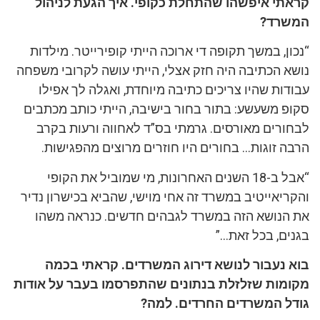
קראתי איפשהו שהתחלת כקופי. איך הגעת לניהול
המשרד?
“נכון, במשך תקופה די ארוכה הייתי קופירייטר. מילדות
נושא הכתיבה היה חזק אצלי, הייתי עושה לקרובי משפחה
עבודות שהיו צריכים כתיבה מיוחדת, ואגלה לך אפילו
סקופ משעשע: בתור בחור בישיבה, הייתי כותב מכתבים
לבחורים מאורסים. גרמתי בס”ד לאחווה ורעות בקרב
הרבה זוגות… בחורים היו חוזרים מרוצים מהפגישות.
“אבל ב-18 השנים האחרונות, מי שמוביל את הקופי
והקריאייטיב במשרד זה אחי מוישי, שהביא בכישרון נדיר
את הנושא הזה במשרד לגבהים חדשים. כנראה משהו
בגנים, בכל זאת…”
בוא נעבור לנושא דירוג המשרדים. קראתי בכמה
מקומות שזלזלת בנתונים שהתפרסמו בעבר על אודות
גודל המשרדים החרדים. למה?