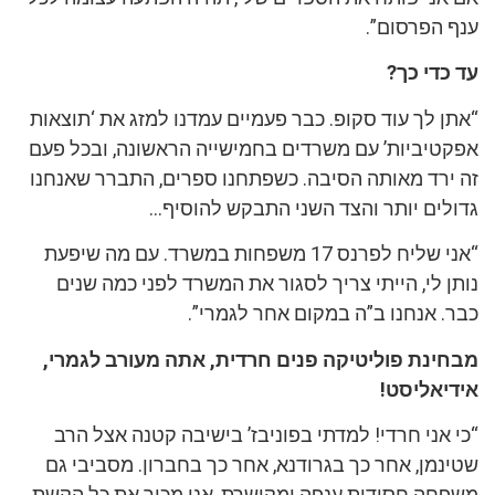
ענף הפרסום”.
עד כדי כך?
“אתן לך עוד סקופ. כבר פעמיים עמדנו למזג את ‘תוצאות
אפקטיביות’ עם משרדים בחמישייה הראשונה, ובכל פעם
זה ירד מאותה הסיבה. כשפתחנו ספרים, התברר שאנחנו
גדולים יותר והצד השני התבקש להוסיף…
“אני שליח לפרנס 17 משפחות במשרד. עם מה שיפעת
נותן לי, הייתי צריך לסגור את המשרד לפני כמה שנים
כבר. אנחנו ב”ה במקום אחר לגמרי”.
מבחינת פוליטיקה פנים חרדית, אתה מעורב לגמרי,
אידיאליסט!
“כי אני חרדי! למדתי בפוניבז’ בישיבה קטנה אצל הרב
שטינמן, אחר כך בגרודנא, אחר כך בחברון. מסביבי גם
משפחה חסידית ענפה ומקושרת, אני מכיר את כל הקשת