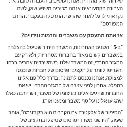
שלו זה ‘שוק מהדרין’. אנחנו עושים ב”ה עבודה טובה. את
העבודה הקמעונאית אנחנו מכירים משפע שוק, לשם
נקראתי לדגל לאחר שהרשת התרסקה בעקבות החרם
המפורסם”.
אז אתה מתעסק עם משברים וחרמות ונידויים?
“ב-15 השנים האחרונות, המשרד היחיד שטיפל בהצלחה
במשברים קשים מאוד בחברות מסחריות, ולא רק עם
המגזר החרדי, זה המשרד שלנו. כשמשרדים אחרים ברחו
והעדיפו לוותר על תקציבי פרסום של חברות שנכנסו
למצוקה, אנחנו נכנסנו לתמונה. בדרך כלל פנו אלינו
כמפלט אחרון לפני עזיבה של המגזר החרדי. יש את
החברות שהגיעו אלינו בעיצומו של משבר, ויש הרבה כאלו
שהגיעו אלינו על סף משבר ומנענו אותו.
“הסיפור של אלקטרה עם הקברים הוא רק דוגמה”, אומר
שעיה, “היו שני משרדי פרסום שטיפלו בתקציב של