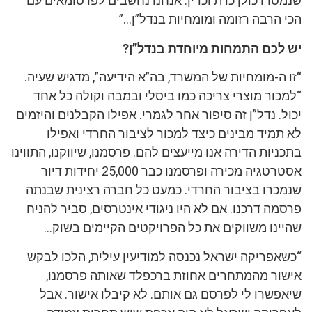
שנמסרו כולן כדת וכדין. אנחנו נחשבים לפרסומאים עם
הכי הרבה רזומה ומומחיות בנדל”ן…”
יש לכם התמחות מיוחדת בנדל”ן?
“זו ה-מומחיות של המשרד, בה”א הידיעה”, מדגיש שעיה.
“למכור מוצרי צריכה כמו ביסלי ובמבה וקולה כל אחד
יכול. נדל”ן זה סיפור אחר לגמרי. אפילו הקבלנים והיזמים
לא תמיד מבינים כיצד למכור לציבור החרדי ואפילו
בתכניות הדירה אנו מייעצים להם. פרסמנו, שיווקנו, התווינו
אסטרטגיה מכירה ופרסמנו כבר 25,000 יחידות דיור
שנמכרו בציבור החרדי. כמעט כל חברה רצינית שבנתה
פרסמה דרכנו. אם לא היו ניגודי אינטרסים, סביר להניח
שהיינו משווקים את כל הפרויקטים הקיימים בשוק…
“כשאפריקה ישראל נכנסה למודיעין עילית, הלכו לבקש
אישור מהמתחרים אחוזת ברכפלד שאותה פרסמנו,
שיאפשרו לי לפרסם גם אותם. לא קיבלו אישור. אבל