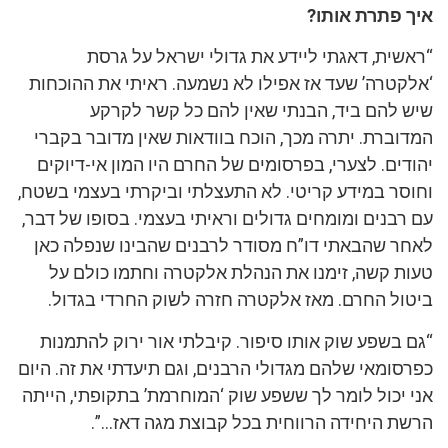
איך פתרת אותו?
“ראשית, דאגתי ליידע את גדולי ישראל על גרסת
‘אלקטרה’ שעד אז אפילו לא נשמעה. ראיתי את ההוכחות
שיש להם ביד, הבנתי שאין להם כל קשר לקרקע
המדוברת. יתרה מכך, הוכח בוודאות שאין מדובר בקברי
יהודים. לצערי, בפרסומים של החרם היו המון אי-דיוקים
וחוסר במידע קריטי. לא התעצלתי וביקרתי בעצמי בשטח,
עם רבנים ומומחים גדולים וראיתי בעצמי. בסופו של דבר,
לאחר שהבאתי דו”ח מסודר לרבנים שהבינו שנפלה כאן
טעות קשה, זימנו את הנהלת אלקטרה וחתמו כולם על
ביטול החרם. מאז אלקטרה חזרה לשוק החרדי בגדול.
“גם בשפע שוק אותו סיפור. קיבלתי אור ירוק להתמנות
כפרסומאי שלהם מגדולי הרבנים, וגם תיעדתי את זה. היום
אני יכול לומר לך ששפע שוק ‘המוחרמת’ בתקופתי, הייתה
הרשת היחידה הרווחית בכל קבוצת מגה דאז…”.