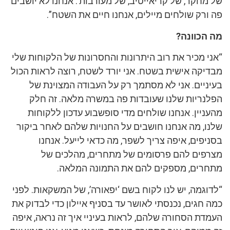
של מחקר, של קריאייטיב, של מעורבות’. אנחנו לא יושבים
פה ורק שולחים מיילים, אנחנו חיים את השטח”.
מה הכוונה?
“אני מכיר את רוב היתרונות והחסרונות של הלקוחות שלי
מבדיקה אישית בשטח. אני יורד לשטח, רוצה לראות הכול
בעיניים. אני לא מסתמך רק על העבודה המצוינת של
הפלנריות שלנו שעובדות פה במשרה מלאה. זה חלק
מהעניין. אנחנו שולחים מדי סופשבוע עדכון ללקוחות
שלנו, מה אנחנו חושבים על החנויות שלהם לאחר ביקור
בסניפים, איפה צריך לשפר, מה כדאי לייעל. אנחנו
מצרפים להם פרסומים של מתחרים, מהלכים של
מתחרים, מספקים להם את התמונה המלאה.
“לדוגמה, יש לנו לקוח בשם ‘יפאורה’, של המשקאות. לפני
כמה חגים, נכנסתי לאושר עד בסניף איילון כדי לבדוק את
העמדת הסחורה שלהם, לראות בעיניי איך זה נראה, איפה