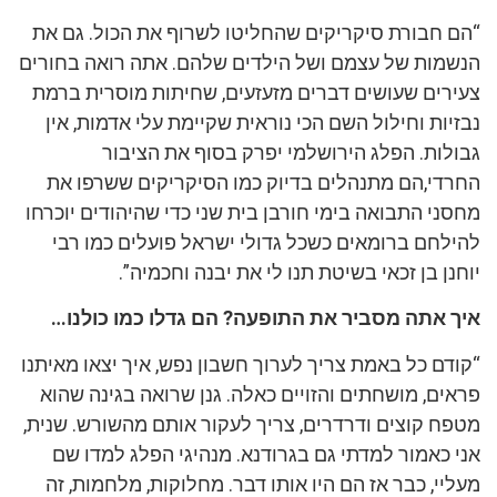
“הם חבורת סיקריקים שהחליטו לשרוף את הכול. גם את
הנשמות של עצמם ושל הילדים שלהם. אתה רואה בחורים
צעירים שעושים דברים מזעזעים, שחיתות מוסרית ברמת
נבזיות וחילול השם הכי נוראית שקיימת עלי אדמות, אין
גבולות. הפלג הירושלמי יפרק בסוף את הציבור
החרדי,הם מתנהלים בדיוק כמו הסיקריקים ששרפו את
מחסני התבואה בימי חורבן בית שני כדי שהיהודים יוכרחו
להילחם ברומאים כשכל גדולי ישראל פועלים כמו רבי
יוחנן בן זכאי בשיטת תנו לי את יבנה וחכמיה”.
איך אתה מסביר את התופעה? הם גדלו כמו כולנו…
“קודם כל באמת צריך לערוך חשבון נפש, איך יצאו מאיתנו
פראים, מושחתים והזויים כאלה. גנן שרואה בגינה שהוא
מטפח קוצים ודרדרים, צריך לעקור אותם מהשורש. שנית,
אני כאמור למדתי גם בגרודנא. מנהיגי הפלג למדו שם
מעליי, כבר אז הם היו אותו דבר. מחלוקות, מלחמות, זה