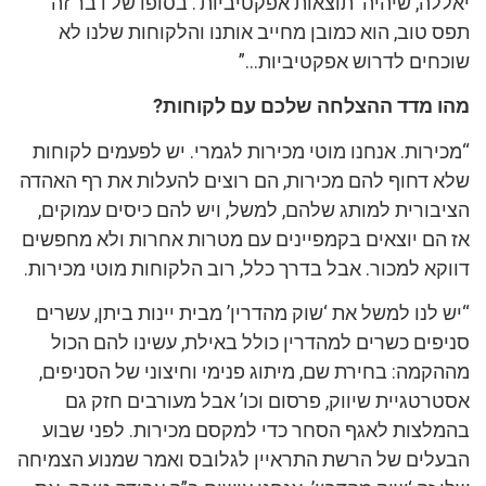
יאללה, שיהיה ‘תוצאות אפקטיביות’. בסופו של דבר זה
תפס טוב, הוא כמובן מחייב אותנו והלקוחות שלנו לא
שוכחים לדרוש אפקטיביות…”
מהו מדד ההצלחה שלכם עם לקוחות?
“מכירות. אנחנו מוטי מכירות לגמרי. יש לפעמים לקוחות
שלא דחוף להם מכירות, הם רוצים להעלות את רף האהדה
הציבורית למותג שלהם, למשל, ויש להם כיסים עמוקים,
אז הם יוצאים בקמפיינים עם מטרות אחרות ולא מחפשים
דווקא למכור. אבל בדרך כלל, רוב הלקוחות מוטי מכירות.
“יש לנו למשל את ‘שוק מהדרין’ מבית יינות ביתן, עשרים
סניפים כשרים למהדרין כולל באילת, עשינו להם הכול
מההקמה: בחירת שם, מיתוג פנימי וחיצוני של הסניפים,
אסטרטגיית שיווק, פרסום וכו’ אבל מעורבים חזק גם
בהמלצות לאגף הסחר כדי למקסם מכירות. לפני שבוע
הבעלים של הרשת התראיין לגלובס ואמר שמנוע הצמיחה