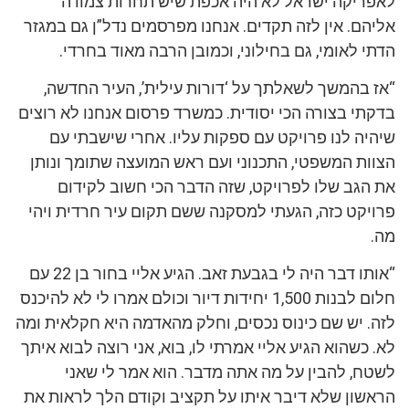
לאפריקה ישראל לא היה אכפת שיש תחרות צמודה
אליהם. אין לזה תקדים. אנחנו מפרסמים נדל”ן גם במגזר
הדתי לאומי, גם בחילוני, וכמובן הרבה מאוד בחרדי.
“אז בהמשך לשאלתך על ‘דורות עילית’, העיר החדשה,
בדקתי בצורה הכי יסודית. כמשרד פרסום אנחנו לא רוצים
שיהיה לנו פרויקט עם ספקות עליו. אחרי שישבתי עם
הצוות המשפטי, התכנוני ועם ראש המועצה שתומך ונותן
את הגב שלו לפרויקט, שזה הדבר הכי חשוב לקידום
פרויקט כזה, הגעתי למסקנה ששם תקום עיר חרדית ויהי
מה.
“אותו דבר היה לי בגבעת זאב. הגיע אליי בחור בן 22 עם
חלום לבנות 1,500 יחידות דיור וכולם אמרו לי לא להיכנס
לזה. יש שם כינוס נכסים, וחלק מהאדמה היא חקלאית ומה
לא. כשהוא הגיע אליי אמרתי לו, בוא, אני רוצה לבוא איתך
לשטח, להבין על מה אתה מדבר. הוא אמר לי שאני
הראשון שלא דיבר איתו על תקציב וקודם הלך לראות את