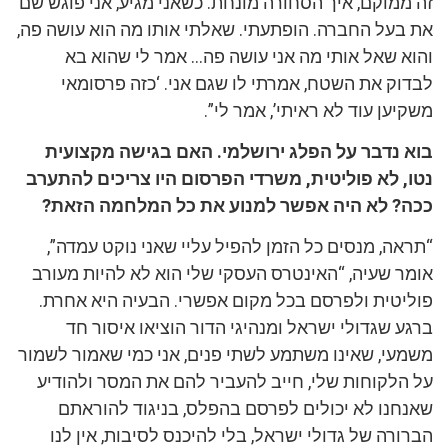
זה ממוקם, איך הסחורה מונחת. כשאני מגיע, אני פוגש שם
את בעל החברה. הופתעתי. שאלתי אותו מה הוא עושה פה,
והוא שאל אותי מה אני עושה פה… אמר לי שהוא בא
לבדוק את השטח, אמרתי לו שגם אני. ‘כזה פרסומאי
משקיען עוד לא ראיתי’, אמר לי”.
בוא נדבר על הפלג ירושלמי. האם בגישה מקצועית
נטו, לא פוליטית, משרדי הפרסום היו צריכים להתערב
ככה? לא היה אפשר למנוע את כל המלחמה הזאת?
“תראה, מנסים כל הזמן להפיל עליי שאני נוקט עמדה”,
אומר שעיה, “האינטרס העסקי שלי הוא לא להיות מעורב
פוליטית ולפרסם בכל מקום אפשרי. הבעיה היא אחרת.
ברגע שגדולי ישראל ומנהיגי הדור הוציאו איסור חד
משמעי, שאינו משתמע לשתי פנים, אני כמי שאמור לשמור
על הלקוחות שלי, חייב להעביר להם את המסר ולהודיע
שאנחנו לא יכולים לפרסם בהפלס, בניגוד להוראתם
הברורה של גדולי ישראל, בלי להיכנס לסיבות, אין לנו