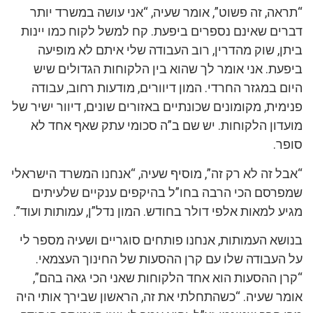
“תראה, זה פשוט”, אומר שעיה, “אני עושה במשרד יותר
דברים שאינם נספרים ביפעת. קח למשל לקוח כמו יינות
ביתן, שוק מהדרין, רוב העבודה שלי איתם לא מופיעה
ביפעת. אני אומר לך שהוא בין הלקוחות הגדולים שיש
היום במגזר החרדי. המון דיוורים, מודעות רחוב, עבודה
פנימית, מקומונים שכונתיים באזורים שונים, דיוור ישיר של
מועדון הלקוחות. יש שם ב”ה סכומי עתק שאף אחד לא
סופר.
“אבל זה לא רק זה”, מוסיף שעיה, “אנחנו המשרד הישראלי
שמפרסם הכי הרבה בחו”ל בהיקפים ענקיים שלעיתים
מגיע למאות אלפי דולר בחודש. המון נדל”ן, עמותות ועוד”.
בנושא העמותות, אנחנו פותחים סוגריים ושעיה מספר לי
על העבודה שלו עם קרן ההסעות של החינוך העצמאי.
“קרן ההסעות הוא אחד הלקוחות שאני הכי גאה בהם”,
אומר שעיה. “כשהתחלתי את זה, הראשון שבירך אותי היה