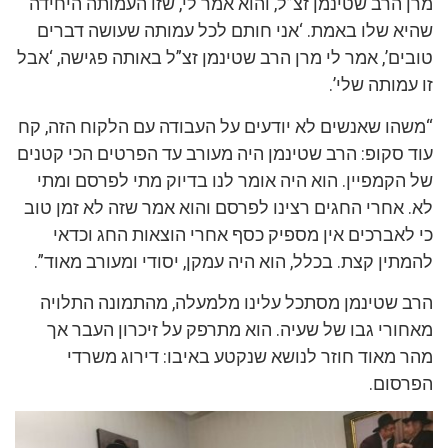
מרן הרב שטינמן זצ”ל, והוא אמר לי, שזו העמותה היחידה
שהיא שלו באמת. ‘אני חותם לכל עמותה שעושה דברים
טובים’, אמר לי מרן הרב שטינמן זצ”ל באותה פגישה, ‘אבל
זו עמותה שלי’.
“משהו שאנשים לא יודעים על העבודה עם הלקוח הזה, קח
עוד סקופ: הרב שטינמן היה מעורב עד הפרטים הכי קטנים
של הקמפיין. הוא היה אומר לנו בדיוק מתי לפרסם ומתי
לא. אחרי החגים רצינו לפרסם והוא אמר שזה לא זמן טוב
כי לאברכים אין מספיק כסף אחרי הוצאות החג וכדאי
להמתין קצת. בכלל, הוא היה עמקן, יסודי ומעורב מאוד”.
הרב שטינמן מסתכל עלינו מלמעלה, מהתמונה התלויה
מאחורי גבו של שעיה. הוא מתרפק על זיכרון העבר אך
מהר מאוד חוזר לנושא שנקטע באיבו: דירוג משרדי
הפרסום.