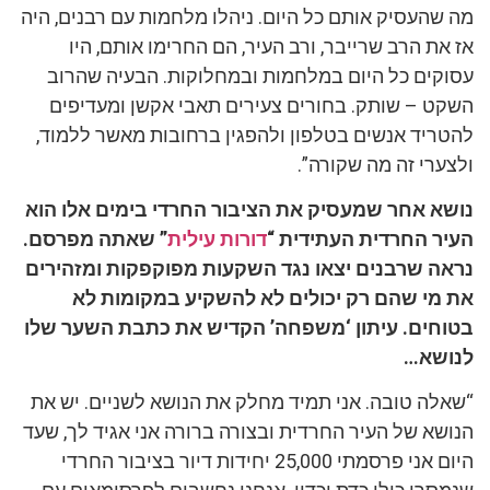
מה שהעסיק אותם כל היום. ניהלו מלחמות עם רבנים, היה
אז את הרב שרייבר, ורב העיר, הם החרימו אותם, היו
עסוקים כל היום במלחמות ובמחלוקות. הבעיה שהרוב
השקט – שותק. בחורים צעירים תאבי אקשן ומעדיפים
להטריד אנשים בטלפון ולהפגין ברחובות מאשר ללמוד,
ולצערי זה מה שקורה”.
נושא אחר שמעסיק את הציבור החרדי בימים אלו הוא
העיר החרדית העתידית “
דורות עילית
” שאתה מפרסם.
נראה שרבנים יצאו נגד השקעות מפוקפקות ומזהירים
את מי שהם רק יכולים לא להשקיע במקומות לא
בטוחים. עיתון ‘משפחה’ הקדיש את כתבת השער שלו
לנושא…
“שאלה טובה. אני תמיד מחלק את הנושא לשניים. יש את
הנושא של העיר החרדית ובצורה ברורה אני אגיד לך, שעד
היום אני פרסמתי 25,000 יחידות דיור בציבור החרדי