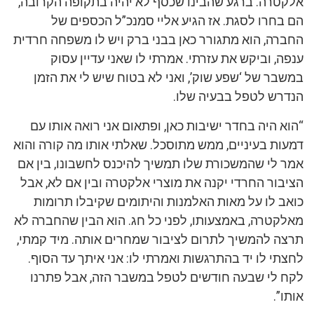
אלקטרה. ברגע שהבינו שכסף לא יהיה בתקופה הקרובה,
הם בחרו לסגת. אז הגיע אליי סמנכ”ל הכספים של
החברה, הוא מתגורר כאן בבני ברק ויש לו משפחה חרדית
ענפה, וביקש את עזרתי. אמרתי לו שאני עדיין עסוק
במשבר של ‘שפע שוק’, ואני לא בטוח שיש לי את הזמן
הנדרש לטפל בבעיה שלו.
“הוא היה בחדר ישיבות כאן, ופתאום אני רואה אותו עם
דמעות בעיניים, ממש מתוסכל. שאלתי אותו מה קורה והוא
אמר לי שהמשכורת שלו תמשיך להיכנס לחשבונו, בין אם
הציבור החרדי יקנה את מוצרי אלקטרה ובין אם לא, אבל
כואב לו על מאות האלמנות והיתומים שקיבלו תרומות
מאלקטרה, באמצעותו, לפני כל חג. הוא הבין שהחברה לא
תרצה להמשיך לתרום לציבור שמחרים אותה. מיד קמתי,
לחצתי לו יד בהתרגשות ואמרתי לו: אני איתך עד הסוף.
לקח לי שבעה חודשים לטפל במשבר הזה, אבל פתרנו
אותו”.