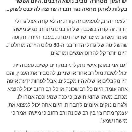
יש המון ‘מסחרה’ סביב נושא הרבנים. היום אפשר
בקלות לארגן מחאה נגד חברה שרוצה להיכנס לשוק…
“לצערי הרב, לפעמים זה קורה. זה לא קורה אצל גדולי
הדור. זה קורה בשכבה של הרבנים מתחת. מגיע מישהו
ואומר משהו, מייצר שריפה וגמרנו. בעבר הייתה תקופה
שהשליטה של גדולי הדור בני ה-80 פלוס הייתה מוחלטת.
היום יותר קל להרוס אנשים ומותגים.
“גם אני באופן אישי נתקלתי במקרים קשים. פעם היית
יכול לשבת מול רב אחד או שניים, להסביר את העניין, והם
היו מקבלים או שלא היו מקבלים, אבל לפחות ידעת איפה
אתה עומד, היום כל רב שכונה או כל רב רחוב יכול להוציא
מכתב, משהו שהוא חושב, כי ככה שמע וככה אמרו לו,
ולגרום נזקים איומים לחברות. היום אתה יכול למצוא את
עצמך מתרוצץ בין רב שכונה ורב רחוב כי מישהו אמר כי
מישהו שמע”.