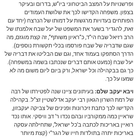
ופרשנויות על המצב הביטחוני ביו”ש, בדרום ובעיקר
בצפון. משפחה הקדישו לכך את שלושת העמודים
הפותחים בעדויות מרגשות על דמותו של הנרצח (יחד עם
זאת, להגדיר בשער את המשפט של יעל שבח אלמנתו של
הרב רזיאל שבח הי”ד, כ”ראיון משותף”, זה קצת מוגזם, מה
שגם שדבריה של שבח פורסמו בכלי תקשורת נוספים).
הדרך הסתפקו בעמוד אחד, וגם שם הבליטו את דבריה של
יעל שבח (כמעט אותם דברים שנכתבו בשמה במשפחה).
כך גם בבקהילה וכל ישראל, ורק ביום ליום משום מה לא
שמעו על כך.
ויבא יעקב שלם:
בעיתונים ציינו שנה לפטירתו של רבה
של רמת השרון הגאון רבי יעקב אדלשטיין זצ”ל. בקהילה
הקדישו לכך כתבת זיכרונות ופנינים של צביקה יעקבזון,
שראיין כמה ממקורביו ובהם נכדו ר’ דב וויסקי. אותו נכד
רואיין באריכות לכתבה ב’כל ישראל’, שתחילתה עסקה
באריכות יתרה בתולדות חייו של הגר”י (קצת מיותר