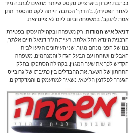
בכתבת זיכרון ביארצייט טקסט שיותר מתאים לכתבה מיד
לאחר הפטירה). ב’הדרך’ הכתבה הייתה לקט מהספר ‘תתן
אמת ליעקב’. במשפחה וביום ליום לא ציינו זאת.
דניאל איש חמודות:
רק משפחה ובקהילה עסקו בפטירת
הרבנית הינדא רחל אלתר, רעיית הג”ר דניאל חיים אלתר,
בנו של הפני מנחם מגור. שני העיתונים הגיעו לבית
האבלים ושוחחו עם הבעל הגדול והמנחמים, משפחה
הקדיש לכך את שער המגזין, בקהילה הסתפקו בחלק
התחתון של השער. את ההבדלים בין כתיבתו של גרובייס
הגערר לפלדמן הליטאי, נשאיר למתעמקים והמדקדקים.