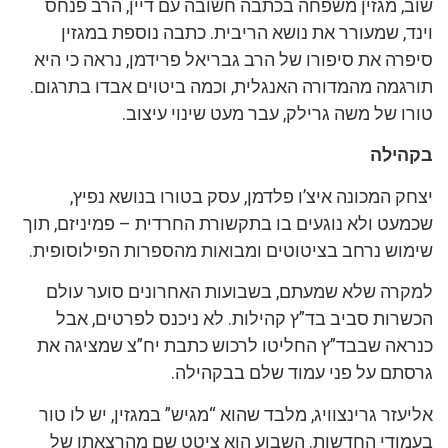
שוב, מגזין משפחה בכתבה חשובה עם דיין, הרב פנחס
וינד, שמעורר את נושא הריבית. כתבה נוספת במגזין
סיפרה את סיפורו של הרב גבריאל פרידמן, נראה כי היא
תורגמה מהמדורה האנגלית, וכמה ביטוים אבדו בתרגום.
טורו של משה גרילק, עבר מעט שינוי עיצוב.
בקהילה
יצחק המכונה איצ’ו פלדמן, עסק בטורו בנושא נפיץ,
שכמעט ולא נוגעים בו בתקשורת החרדית – פמיניזם, תוך
שימוש נרחב בציטוטים ומבואות מהספרות הפילוסופית.
למקרה שלא שמעתם, בשבועות האחרונים סוער עולם
הכשרות סביב בד”ץ קהילות. לא ניכנס לפרטים, אבל
כנראה שבבד”ץ החליטו לרכוש כתבת יח”צ שמציגה את
גרסתם על פני עמוד שלם בבקהילה.
אליעזר גרינצוויג, מלבד שהוא “מגיש” במגזין, יש לו טור
בעמודי החדשות. השבוע הוא ציטט שם מהרצאתו של