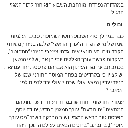
במהדורה נפרדת ומורחבת, השבוע הוא חזר לתוך המגזין
הרגיל.
יום ליום
כבר במהלך סוף השבוע רחשו השמועות סביב העלמות
שמו של מי שהוגדר ה”עורך הראשי” שלמה בניזרי, משורת
הקרדיטים. העיתונאי איתי גדסי צייץ כי בניזרי “התפוטר”,
בעקבות פרשת עורך הצללים יוסי בן אבו, שלפי הנטען
בכתב תביעה נגד העיתון הוא אברהם פרסטר. יחד עם זאת
יש לציין, כי בקרדיטים בפתח המוסף התורני, שמו של
בניזרי עדיין נמצא, אולי שכחו? אולי ירד לדפוס לפני
העזיבה?
עמודי החדשות התחדשו במדור דעות חדש, תחת הם
המתאים “יחוה דעת”. עורך המגזין החדש, יהודה יוסף,
מפרסם טור בראש המגזין (שוב הברקה בשם: “מס עורך
מוסף”), בו נכתב “ברוכים הבאים לעולם התוכן היהודי