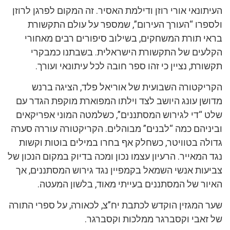
העיתונאי אורי רוזן ודילמת האסיר. זה המקום לפרגן לרוזן
ולספרו “העורך העירום”, שמספר על עולם התקשורת
בראי תורת המשחקים, בשילוב סיפורים רבים מאחורי
הקלעים של התקשורת הישראלית. בשבתנו כמבקרי
תקשורת, נציין כי זהו ספר חובה לכל עיתונאי ועורך.
הקריקטורה השבועית של אוריאל פלד, הציגה ברנש
מדושן עונג היושב לצד וילתו המפוארת מוקפת הגדר עם
שלט “די לגירוש המסתננים”, כשלמטה המוני אפריקאים
וביניהם כמה “לבנים” מבוהלים. הקריקטורה עוררה סערה
גדולה בטוויטר, כשחלק אף בחרו במילים בוטות וקשות
נגד המאייר. הרעיון עצמו נכון ומכה בדיוק במקום הנכון של
צביעות אנשי השמאל בקמפיין נגד גירוש המסתננים, אך
האיור של המסתננים בעייתי מאוד, בלשון המעטה.
שער המגזין הוקדש לכתבת יח”צ, לכאורה, על ספרי התורה
של זאבי וקסברגר ממלכות וקסברגר.