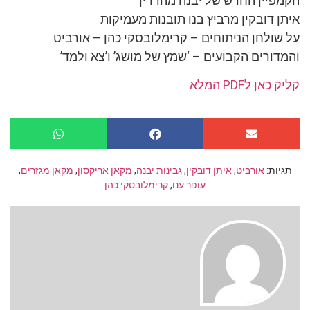
הקמפיין החדש של יבנה מהדרין
איתן דובקין מרביץ בנו תובנות מעמיקות
על שולחן הניתוחים – קרימלובסקי כהן – אורביט
והמדורים הקבועים – ‘שמץ של מושג’ ו’צא ולמד’
קליק כאן לPDF המלא
תגיות:
אורביט
,
איתן דובקין
,
גבינות יבנה
,
מקאן אריקסון
,
מקאן מגזרים
,
עופר ענו
,
קרימלובסקי כהן