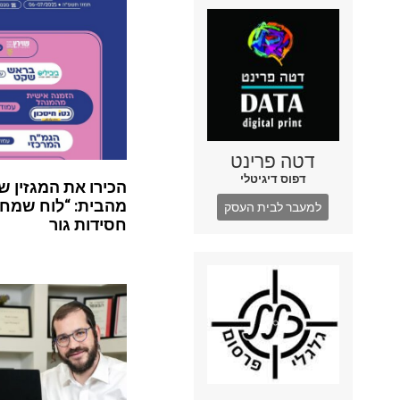
דטה פרינט
דפוס דיגיטלי
הכירו את המגזין ש
מהבית: “לוח שמח”
למעבר לבית העסק
חסידות גור