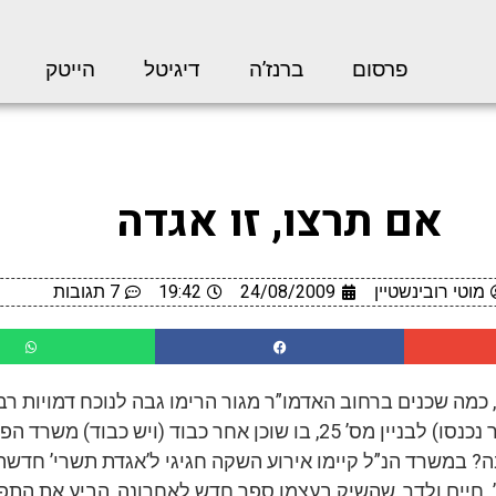
פרסום
ברנז’ה
דיגיטל
הייטק
אם תרצו, זו אגדה
מוטי רובינשטיין
24/08/2009
19:42
7 תגובות
 כמה שכנים ברחוב האדמו”ר מגור הרימו גבה לנוכח דמויות רבו
שנכנסו ויצאו (בעיקר נכנסו) לבניין מס’ 25, בו שוכן אחר כבוד (ויש כבוד) מש
בה? במשרד הנ”ל קיימו אירוע השקה חגיגי ל’אגדת תשרי’ חדשה
’. חיים ולדר, שהשיק בעצמו ספר חדש לאחרונה, הביע את התפ