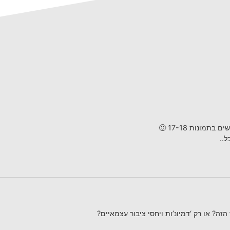
מונות 17-18 🙂
ל..
ה? או רק ‘דמיונ’ות ויחסי ציבור עצמאיים?