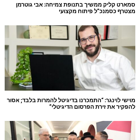
סמארט קליק ממשיך בתנופת צמיחה: אבי גוטרמן
מצטרף כסמנכ”ל פיתוח מקצועי
מוישי לוינגר: “התמכרנו בדיגיטל להמרות בלבד; אסור
להפקיר את זירת הפרסום הדיגיטלי”