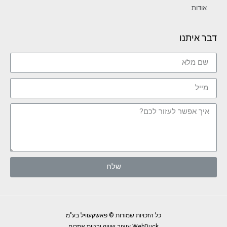
אודות
דבר איתנו
שלח
כל הזכויות שמורות © פאשקעוויל בע"מ
WebDuck עיצוב שיווק ובניית אתרים