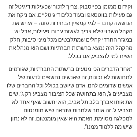
וקידום ממומן בפייסבוק. צריך לזכור שפעילות דיגיטל זה
גם פעילות בווטסאפ ובעוד כלים דיגיטליים. אם ניקח את
הנושא הקודם – למי קמפיין הבחירות פונה – אז יש את
הקהל השבוי שלא צריך לעשות עבורו פעילות, אבל יש
במגזר החרדי קהלים שמתלבטים מכל מיני סיבות, חלק
מהקהל הזה נמצא ברשתות חברתיות ושם הוא מנהל את
השיח למי להצביע, אם בכלל.
“אחד הדברים הכי מטעים ברשתות החברתיות, שגורמים
לתחושות לא נכונות, זה שאנשים נחשפים לדעות של
אנשים שדומים להם. אדם שיושב בכולל וכל החברים שלו
מצביעים ג’, הוא בתחושה שכל הציבור מצביע רק ג’. שים
את אותו אברך בלב תל אביב, הוא יחשוב שאף אחד לא
מצביע ג’. זה אומר שלמרות שנראה שיש מומנטום
למפלגה מסוימת, האמת היא שאין מומנטום. זה לא נתון
שיש מה ללמוד ממנו”.