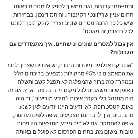
ותתי-תתי קבוצות, ואני ממשיך לספק לו מסרים באותו
תחום עניין שרלוונטי רק עבורו. זה תמיד נכון. בבחירות,
שיש כל כך הרבה מסרים שונים וצריך לזקק תוכן רלוונטי
לכל בנאדם, זה מאסט”.
אין גבול למסרים שונים ונישתיים. איך מתמודדים עם
הגבולות?
“אם ניקח אנלוגיה מיהדות התורה, יש אזורים שצריך לרכז
את המאמצים כי 95% מהקולות נמצאים בריכוזים הללו
ובמקרה כזה ברור שהמפלגה לא תפצל קשב ותשלח
באופן שווה משאבים לכל מקום נידח בקצה הארץ. אם זה
היה מתנהל בלי בקרת איכות ו”מידע מודיעיני”, זה היה
כאוס, קטסטרופה. לא יודעים היינו יודעים לאן לשנע
מתנדבים, איך לדבר עם מצביעים, איפה לשים מודעות,
איפה להתמקד. אם לא היה מידע, התוצאות היו פחות
טובות. משום מה, בתחום הפרסום לא פועלים באותה