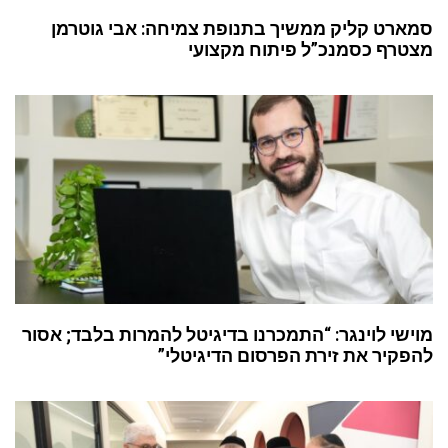
סמארט קליק ממשיך בתנופת צמיחה: אבי גוטרמן
מצטרף כסמנכ”ל פיתוח מקצועי
מוישי לוינגר: “התמכרנו בדיגיטל להמרות בלבד; אסור
להפקיר את זירת הפרסום הדיגיטלי”