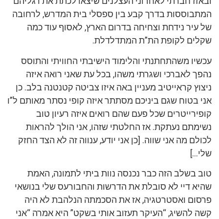
ובאזז חברתי לאחרוני העצלנים שיצאו לכתת את רגליהם
המתבוססות בדרך קבע בין ספסלי בית המדרש, לרחובה
של עיר נידחת וצחיחה בדרום הארץ, לאסוף עוד כמה
שקלים לקופת הת”ת המתדלדלת.
עכשיו משהתחתנתי והלימוד הישיבתי החוויתי והתוסס
נהפך לאברכי ושגרתי משהו, בכל עת שאני רואה איזה
ניצוץ קראייטיב מעניין באה איזו צביטה קטנטנה בלב. כן
אני בטוח שגם ביניכם מסתתר איזה קופי נסתר מאותם ל”ו
קופירייטרים שכל פעם שהם רואים איזה רעיון טוב
נשימתם נעתקת. אז החלטתי שזהו, אני הולך להראות
לכולם מה אני שווה. [כן אני יודע, ענווה זה לא הצד החזק
שלי…]
טוב בשלב הזה כבר נכנסה נוות ביתי לתמונה, האמת
שהיא דיי לא סובלת את הדרשות והחבורעס שלי בנושאי
פרסום ואסטרטגיה, אז את הסכמתה הנלהבת לא היה
קשה להשיג, “העיקר תעזוב אותי בשקט” היא אמרה “אני