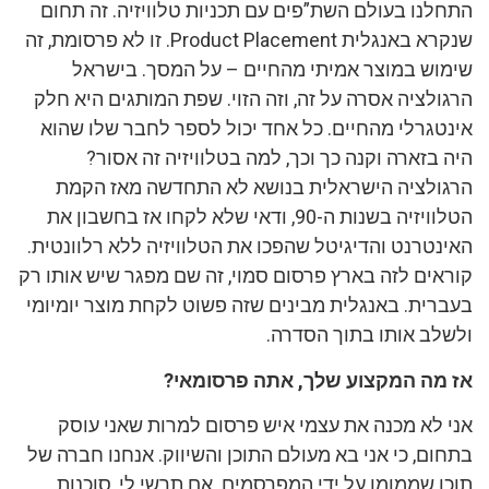
התחלנו בעולם השת”פים עם תכניות טלוויזיה. זה תחום
שנקרא באנגלית Product Placement. זו לא פרסומת, זה
שימוש במוצר אמיתי מהחיים – על המסך. בישראל
הרגולציה אסרה על זה, וזה הזוי. שפת המותגים היא חלק
אינטגרלי מהחיים. כל אחד יכול לספר לחבר שלו שהוא
היה בזארה וקנה כך וכך, למה בטלוויזיה זה אסור?
הרגולציה הישראלית בנושא לא התחדשה מאז הקמת
הטלוויזיה בשנות ה-90, ודאי שלא לקחו אז בחשבון את
האינטרנט והדיגיטל שהפכו את הטלוויזיה ללא רלוונטית.
קוראים לזה בארץ פרסום סמוי, זה שם מפגר שיש אותו רק
בעברית. באנגלית מבינים שזה פשוט לקחת מוצר יומיומי
ולשלב אותו בתוך הסדרה.
אז מה המקצוע שלך, אתה פרסומאי?
אני לא מכנה את עצמי איש פרסום למרות שאני עוסק
בתחום, כי אני בא מעולם התוכן והשיווק. אנחנו חברה של
תוכן שממומן על ידי המפרסמים. אם תרשי לי, סוכנות