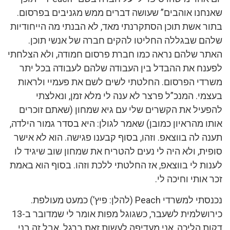
שאנחנו אוהבים” שעושה דברים ממש מגניבים בפרסום.
בתור אשת תוכן הסתקרנתי מאד, לא הבנתי מה הייחודיות
שלהם שבגללה החליטו להקים חברה של אנשי תוכן.
האתר שלהם נראה כמו חברת פרסום חמודה, ולא הצלחתי
לפענח את ההבדל בין העבודה שלהם לעבודה בכל יתר
משרדי הפרסום. החלטתי לשים לשם את פעמיי ולראות
בעצמי. המנכ”ל פרצר לא ענה לי מלא זמן, ונאלצתי
להפעיל את הקשרים שלי עם גיא שמחון (שאתם זוכרים
אותו מהראיון כמובן) שאמר לגולן: היא בסדר גמור הילדה,
תענה לה בווצאפ. וזהו, בסוף קבענו פגישה. הוא לא אישר
סופית, ולא היה לי נעים להטריח את שמחון שוב שיגיד לו
לענות לי בווצאפ, אז החלטתי ללכת וזהו. בסוף הוא באמת
זכר אותי וחיכה לי.
נכנסתי למשרדי Peach (להלן: פיץ’) כמעט מעולפת.
כירושלמית לשעבר, כשגוגל מפות אומר לי שמדובר ב-13
דקות הליכה, אני מעדיפה לעשות זאת ברגל. אבל זה בני