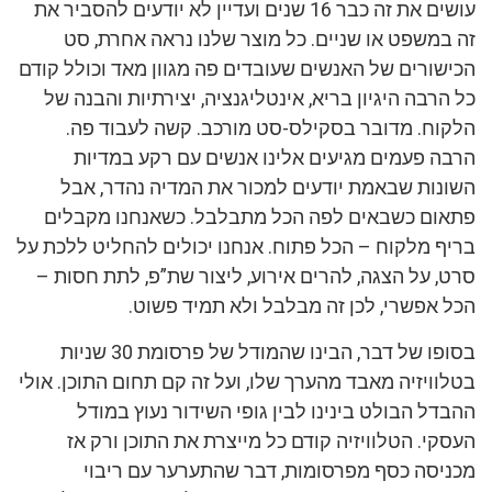
עושים את זה כבר 16 שנים ועדיין לא יודעים להסביר את
זה במשפט או שניים. כל מוצר שלנו נראה אחרת, סט
הכישורים של האנשים שעובדים פה מגוון מאד וכולל קודם
כל הרבה היגיון בריא, אינטליגנציה, יצירתיות והבנה של
הלקוח. מדובר בסקילס-סט מורכב. קשה לעבוד פה.
הרבה פעמים מגיעים אלינו אנשים עם רקע במדיות
השונות שבאמת יודעים למכור את המדיה נהדר, אבל
פתאום כשבאים לפה הכל מתבלבל. כשאנחנו מקבלים
בריף מלקוח – הכל פתוח. אנחנו יכולים להחליט ללכת על
סרט, על הצגה, להרים אירוע, ליצור שת”פ, לתת חסות –
הכל אפשרי, לכן זה מבלבל ולא תמיד פשוט.
בסופו של דבר, הבינו שהמודל של פרסומת 30 שניות
בטלוויזיה מאבד מהערך שלו, ועל זה קם תחום התוכן. אולי
ההבדל הבולט בינינו לבין גופי השידור נעוץ במודל
העסקי. הטלוויזיה קודם כל מייצרת את התוכן ורק אז
מכניסה כסף מפרסומות, דבר שהתערער עם ריבוי