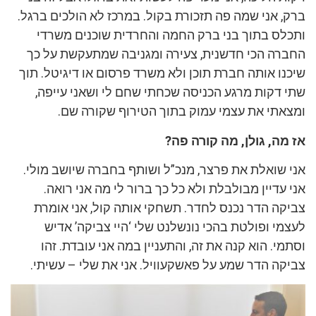
ברק, אני שמה פה תזכורת בקול. במרכז לא הולכים ברגל.
ותכלס בתוך בני ברק החמה והחרדית שוכנים משרדי
החברה הכי חדשנית, צעירה ומגניבה שמתעקשת על כך
שיכנו אותה חברת תוכן ולא משרד פרסום או דיגיטל. תוך
שתי דקות מרגע הכניסה שכחתי שחם לי ושאני עייפה,
ומצאתי את עצמי עמוק בתוך הטירוף שקורה שם.
אז מה, גולן, מה קורה פה?
אני שואלת את פרצר, מנכ”ל ושותף בחברה שיושב מולי.
אני עדיין מבולבלת ולא כל כך ברור לי מה אני רואה.
צביקה הדר נכנס לחדר. תשחקי אותה קול, אני אומרת
לעצמי ופולטת בהכי נונשלנט שלי ‘היי צביקה’ אדיש
וסתמי. הוא קנה את זה, והתעניין במה אני עובדת. זהו
צביקה הדר שמע על פאשקעוויל. אני את שלי – עשיתי.