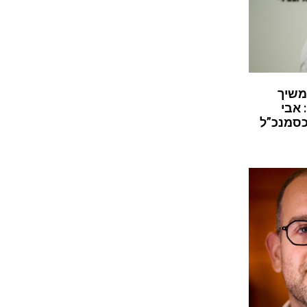
משיך
 אבי
כסמנכ”ל