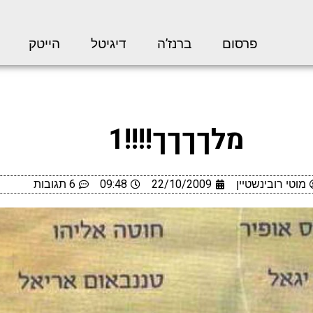
פרסום
ברנז’ה
דיגיטל
הייטק
מלךךךך!!!!1
מוטי רובינשטיין
22/10/2009
09:48
6 תגובות