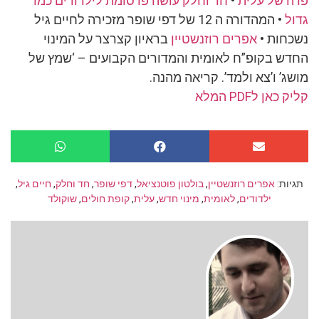
פרה של עלית
•
חד וחלק עושה פרסומת לילדודים כמו
גדול
• המהדורה ה 12 של דפי שופר מזכירה לחיים גיל
נשכחות •
אפרים רוזנשטיין
בראיון קצרצר על המינוי
החדש בקופ”ח לאומית והמדורים הקבועים – ‘שמץ של
מושג’ ו’צא ולמד’. קריאה מהנה.
קליק כאן לPDF המלא
תגיות:
אפרים רוזנשטיין
,
בולטון פוטנציאל
,
דפי שופר
,
חד וחלק
,
חיים גיל
,
ילדודים
,
לאומית
,
מינוי חדש
,
עלית
,
קופת חולים
,
שוקולד