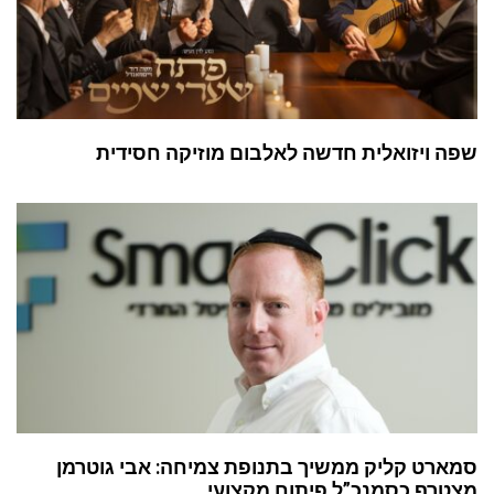
שפה ויזואלית חדשה לאלבום מוזיקה חסידית
סמארט קליק ממשיך בתנופת צמיחה: אבי גוטרמן
מצטרף כסמנכ”ל פיתוח מקצועי