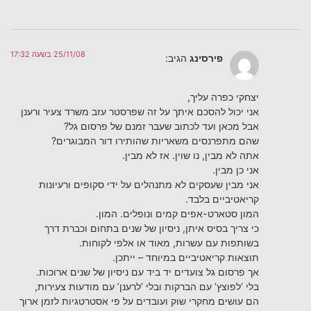
25/11/08 בשעה 17:32
פירסינג
הגיב:
יצחקי כפרה עליך,
אני יכול להסכם איתך על זה שפרסטר עזב משרד צעיר ורענן
אבל מכאן ועד לכתוב שעבר זמנם של פרסום גל?
שהם מתפרנסים משאריות שהותירו דור המבוגרים?
אתה לא מבין, נו שוין. אז לא מבין.
אני כן מבין.
אני מבין שעסקים לא מתנהלים על ידי סקופים ורעיונות
קריאטיביים בלבד.
המון סטארט-אפים קמים ונופלים. המון.
כי צריך בסיס איתן, ניסיון של שנים בתחום וכברת דרך
בשותפות עם עשרות, מאוד או אלפי לקוחות.
תוצאות קריאטיביים במיוחד – ייתכן.
אך פרסום גל צועדים יד ביד עם ניסיון של שנים ארוכות.
בלי ‘לפוצץ’ עם הברקות ובלי ‘לרענן’ עם מודעות צעירות,
הם עושים מחקרי שוק ועובדים על פי אסטרטגיות לזמן ארוך