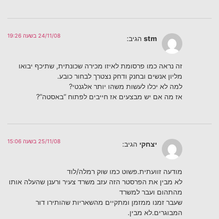
24/11/08 בשעה 19:26
stm
הגיב:
זה נראה כמו פרסומת לאיזו מכירה שכונתית, שתיכף יבואו
מליון אנשים ובחנק ודחק נצטרך לבחור כובע.
למה לא יכלו לעשות משהו יותר אלגנטי?
אז מה אם יש מבצעים אז חייבים לפתוח “באסטה”?
25/11/08 בשעה 15:06
יצחקי
הגיב:
מודעה זוועתית.פשוט כמו שוק רמלה/לוד
לא מבין את הפרסטר הזה עזב משרד צעיר ורענן שהעלה אותו
מהתהום ועבר למשרד
שעבר זמנו ממזמן ומתקיים מהשאריות שהותירו דור
המבוגרים.לא מבין.