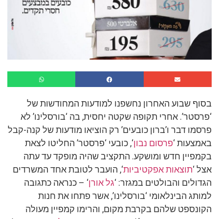
בסוף שבוע האחרון נחשפנו למודעות המחודשות של
‘פרסטר’. אחרי תקופה שקטה יחסית, בה ‘בורסלינו’ לא
פרסמו דבר ו’ברון כובעים’ רק הוציאו מודעות של קנה-קבל
באמצעות ‘
פרסום נבון
‘, כובעי ‘פרסטר’ החליטו לצאת
בקמפיין חדש ומושקע. התקציב שהיה מופקד עד עתה
אצל ‘
תוצאות אפקטיביות
‘, הועבר לטובת אחד המשרדים
הגדולים והבולטים במגזר: ‘
גל אורן
‘ – כנראה כתגובה
למותג הבינלאומי ‘בורסלינו’, אשר פתחו את חנות
הקונספט שלהם בקרבת מקום, והרימו קמפיין מעולה