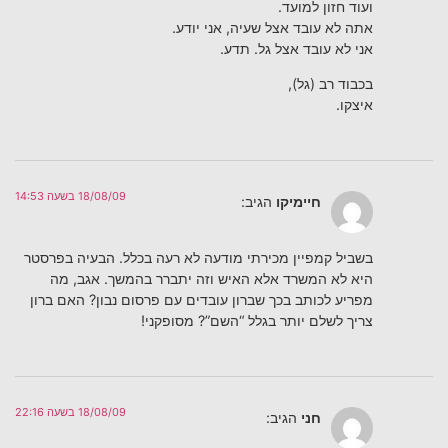
ועוד חזון למועד.
אתה לא עובד אצל שעיה, אני יודע.
אני לא עובד אצל גל. תדע.
בכבוד רב (גל),
איצקו.
18/08/09 בשעה 14:53
חיימיקו
הגיב:
בשביל קמפיין מכירתי מודעה לא רעה בכלל. הבעיה בפרסטר
היא לא המשרד אלא האיש וזה יתברר בהמשך. אגב, מה
מפריע לכותב בכך שברון עובדים עם פרסום נבון? האם ברון
צריך לשלם יותר בגלל “השם”? מסופקני!
18/08/09 בשעה 22:16
חני
הגיב: