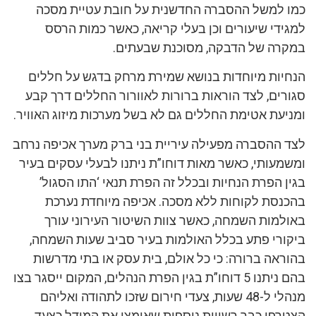
כמו למשל ההסברה החדשנית על חובת עטיית מסכה
למגידי שיעורים וכן בעלי קריאה, כאשר כמות הרסס
במקרה של הדבקה, מסוכנת שבעתים.
הנחיות מיוחדות בנושא שמירת מרחק בדגש על חללים
סגורים, לצד הוראות ברורות לאוורור החללים דרך קבע
ומניעת אטימת החללים גם לא בשל מערכות מיזוג האוויר.
לצד ההסברה מפעילה עיריית בני ברק מערך אכיפה נרחב
ומשמעותי, כאשר מאות דוחו”ת ניתנו לבעלי עסקים בעיר
בגין הפרת הנחיות ובכלל זה הפרת תנאי ‘התו הסגול’
בהכנסת לקוחות ללא מסכה. אכיפה מיוחדת נערכת
באולמות השמחה, כאשר צוות השיטור העירוני עורך
ביקורי פתע בכלל האולמות בעיר סביב שעות השמחה,
בהוראה ברורה: כי כל אולם, בית עסק או בתי מדרשות
בהם ניתנו 5 דוחו”ת בגין הפרת הנהלים, המקום ייסגר בצו
מנהלי ל-48 שעות, צעדי חירום שזכו לתהודה ואליהם
הצטרפו כבר רשויות נוספות שאימצו את המודל כצעד