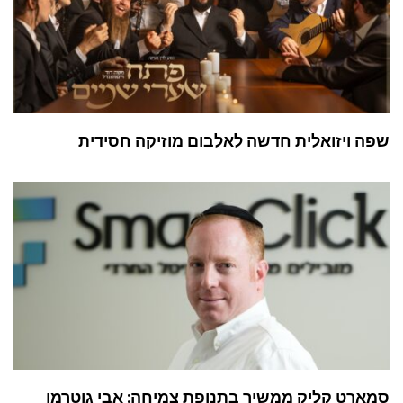
שפה ויזואלית חדשה לאלבום מוזיקה חסידית
סמארט קליק ממשיך בתנופת צמיחה: אבי גוטרמן