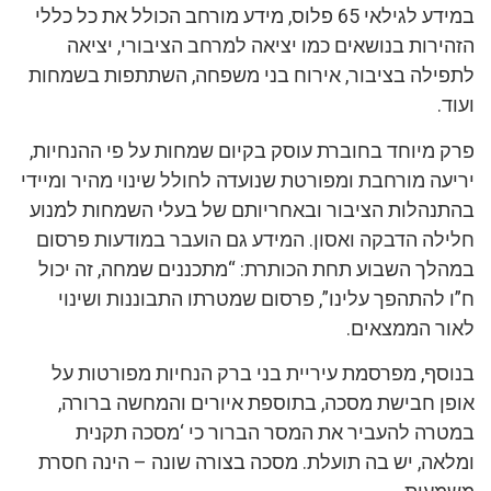
במידע לגילאי 65 פלוס, מידע מורחב הכולל את כל כללי
הזהירות בנושאים כמו יציאה למרחב הציבורי, יציאה
לתפילה בציבור, אירוח בני משפחה, השתתפות בשמחות
ועוד.
פרק מיוחד בחוברת עוסק בקיום שמחות על פי ההנחיות,
יריעה מורחבת ומפורטת שנועדה לחולל שינוי מהיר ומיידי
בהתנהלות הציבור ובאחריותם של בעלי השמחות למנוע
חלילה הדבקה ואסון. המידע גם הועבר במודעות פרסום
במהלך השבוע תחת הכותרת: “מתכננים שמחה, זה יכול
ח”ו להתהפך עלינו”, פרסום שמטרתו התבוננות ושינוי
לאור הממצאים.
בנוסף, מפרסמת עיריית בני ברק הנחיות מפורטות על
אופן חבישת מסכה, בתוספת איורים והמחשה ברורה,
במטרה להעביר את המסר הברור כי ‘מסכה תקנית
ומלאה, יש בה תועלת. מסכה בצורה שונה – הינה חסרת