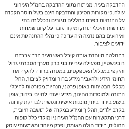
ההדבקה בעיר. מניתוח נתוני ההדבקה בחמ”ל העירוני
עולה, כי מקורות הסיכון וההדבקה הינם בשל חוסר הקפדה
על ההנחיות בפרט בחללים סגורים ובכלל זה בתי
מדרשות והיכלי תורה, ומיקוד גובר על קיום שמחות
ואירועים בהם נדמה היה עד כה כי נהלי ההתנהגות אינם
ידועים לציבור.
בהחלטה מיוחדת אותה קיבל ראש העיר הרב אברהם
רובינשטיין, מפעילה עיריית בני ברק מערך הסברתי גדול
והיקפי במכלול האספקטים, במטרה ברורה להקיף את
תחומי הידע ולהעביר מידע ברור ומדויק לציבור, החל
מכללי הבטיחות באופן פרטני, הנחיות מפורטות להיכלי
התורה ולמוסדות החינוך, מידע ייעודי לחייבי בידוד, אופן
ביצוע בידוד ביתי, מוכנות אישית ונפשית לבדיקת קורונה
בקרב ילדים, תהליך ומידע במקרה של תושבה חיובית,
דרכי התקשרות עם החמ”ל העירוני ומוקדי כלל קופות
החולים, בידוד חולה מאומת, ופרק מיוחד ומשמעותי עוסק