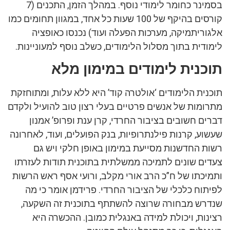
בסמינר כחומר לימודי נוסף. במהלך הזמן, התכנים (7
קורסים בהיקף של 100 שעות כל אחד, במגוון תחומים כמו
אלגוריתמיקה, מערכות הפעלה ועוד) נכנסו כאופציה
לימודית בתוך מסלול הלימודים, כשלב נוסף למעוניינות.
תוכנית לימודים במימון מלא
תוכנית הלימודים ‘אולטרה קוד’ היא ללא עלות, ומתוחזקת
מתרומות של אנשים פרטיים בעלי רצון טוב להועיל ולקדם
דברים חשובים בציבור החרדי, קרן ענת ופרופ’ אמנון
שעשוע, קרנות פילנתרופיות, בנק הפועלים, ועוד, לאחרונה
רשות החדשנות מסייעת במימון באופן חלקי ויש גם
צעדים שונים לתמיכה ממשלתית בתוכנית תודות לעזרתו
ותמיכתו של ח”כ הרב אורי מקלב, ורועי אסף ראש הרשות
לפיתוח כלכלי של הציבור החרדי. פרידמן אומר כי מה
שנדרש מבחורה שרוצה להשתתף בתוכנית זה השקעה,
רצינות, ויכולת למידה באנגלית כמובן. ההכשרה היא