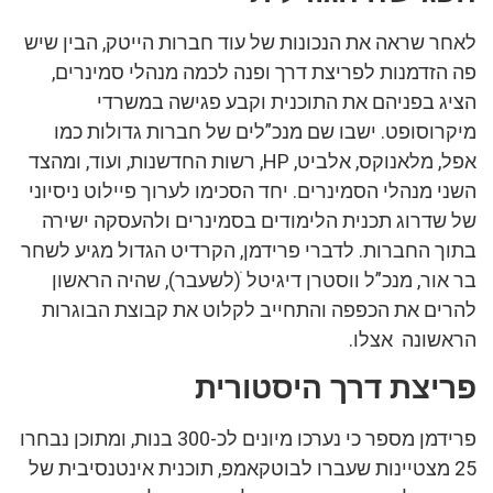
לאחר שראה את הנכונות של עוד חברות הייטק, הבין שיש
פה הזדמנות לפריצת דרך ופנה לכמה מנהלי סמינרים,
הציג בפניהם את התוכנית וקבע פגישה במשרדי
מיקרוסופט. ישבו שם מנכ”לים של חברות גדולות כמו
אפל, מלאנוקס, אלביט, HP, רשות החדשנות, ועוד, ומהצד
השני מנהלי הסמינרים. יחד הסכימו לערוך פיילוט ניסיוני
של שדרוג תכנית הלימודים בסמינרים ולהעסקה ישירה
בתוך החברות. לדברי פרידמן, הקרדיט הגדול מגיע לשחר
בר אור, מנכ”ל ווסטרן דיגיטל ׁ(לשעבר), שהיה הראשון
להרים את הכפפה והתחייב לקלוט את קבוצת הבוגרות
הראשונה אצלו.
פריצת דרך היסטורית
פרידמן מספר כי נערכו מיונים לכ-300 בנות, ומתוכן נבחרו
25 מצטיינות שעברו לבוטקאמפ, תוכנית אינטנסיבית של