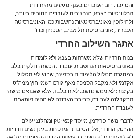
והסייבר. רוב העובדים בענף מגיעים מהיחידות
הרלוונטיות בצבא, הנחשבים לעובדים הטובים ביותר,
ולחילופין מאוניברסיטאות נחשבות כמו האוניברסיטה
העברית, אוניברסיטת תל אביב, הטכניון וכדו’.
אתגר השילוב החרדי
בנות חרדיות שלא משרתות בצבא ולא לומדות
באוניברסיטאות הנחשבות, עוברות הכשרה חלקית בלבד
במסגרת מסלול הלימודים בסמינר, שהוא לא מסלול
אקדמי ולא מקבל הסמכה מאף גורם רשמי חוץ ממה”ט.
בקיצור: לא ממש נחשב. לא זו בלבד, אלא שגם אם מישהי
תתקבלנה לעבודה, סביבת העבודה לא תהיה מותאמת
לעובדת החרדית.
לדברי משה פרידמן, מייסד קמא-טק ומחלוצי עולם
ההייטק החרדי, אלו הסיבות המרכזיות בגינן נשים חרדיות
לא לוקחות חלק חשוב בתעשיית ההייטק הצומחת, על אף