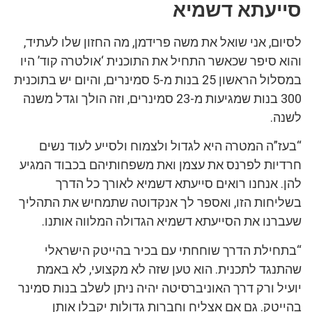
סייעתא דשמיא
לסיום, אני שואל את משה פרידמן, מה החזון שלו לעתיד,
והוא סיפר שכאשר התחיל את התוכנית ‘אולטרה קוד’ היו
במסלול הראשון 25 בנות מ-5 סמינרים, והיום יש בתוכנית
300 בנות שמגיעות מ-23 סמינרים, וזה הולך וגדל משנה
לשנה.
“בעז”ה המטרה היא לגדול ולצמוח ולסייע לעוד נשים
חרדיות לפרנס את עצמן ואת משפחותיהם בכבוד המגיע
להן. אנחנו רואים סייעתא דשמיא לאורך כל הדרך
בשליחות הזו, ואספר לך אנקדוטה שתמחיש את התהליך
שעברנו את הסייעתא דשמיא הגדולה המלווה אותנו.
“בתחילת הדרך שוחחתי עם בכיר בהייטק הישראלי
שהתנגד לתכנית. הוא טען שזה לא מקצועי, לא באמת
יועיל ורק דרך האוניברסיטה יהיה ניתן לשלב בנות סמינר
בהייטק. גם אם אצליח וחברות גדולות יקבלו אותן