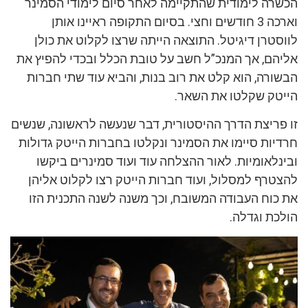
הכשרה לימודית שהתקיימה לאחר סיום לימודי הסמינר
וארכה 3 חודשים וחצי. בסיום התקופה ראיינו אותן
לווסטרן דיגיטל. התוצאה הייתה שרצו לקלוט את כולן
אליהם, אך המנכ”ל חשב על טובת הכלל ובכדי להפיץ את
הבשורה, הוא קלט את רוב בנות, והביא עוד שתי חברות
הייטק שקלטו את השאר.
זו פריצת הדרך ההיסטורית, דבר שנעשה לראשונה, שנשים
חרדיות סיימו את הסמינר ונקלטו בחברות הייטק גדולות
ובינלאומיות. לאור ההצלחה עוד ועוד סמינרים ביקשו
להצטרף למסלול, ועוד חברות הייטק רצו לקלוט אליהן
את כוח העבודה המשובח, וכך משנה לשנה התכנית הזו
הולכת וגדלה.