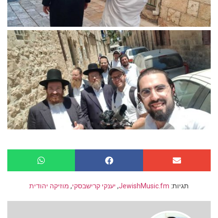
תגיות:
JewishMusic.fm
,
יענקי קרישבסקי
,
מוזיקה יהודית