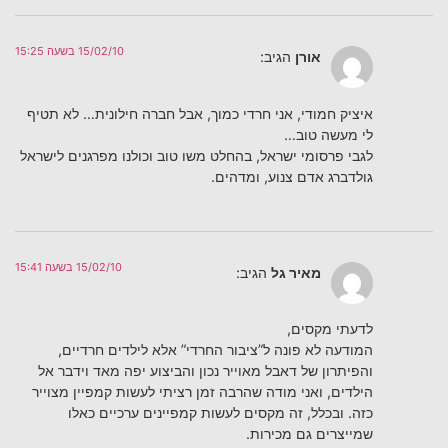
15/02/10 בשעה 15:25
אורן
הגיב:
איציק חמודי, אני חרדי כמוך, אבל חברה חילונית… לא תטיף
לי מעשה טוב…
לגבי פרסומי ישראל, בהחלט משו טוב וכולנו מפרגנים לישראל
גולדברג אדם צנוע, ומדהים.
15/02/10 בשעה 15:41
מאיר גל
הגיב:
לדעתי מקסים,
המודעה לא פונה ל”ציבור החרדי” אלא לילדים חרדיים,
והפיתרון של דאבל מאוייר נכון והביצוע יפה מאד וידבר אל
הילדים, ואני מודה שהרבה זמן רציתי לעשות קמפיין מצוייר
כזה. ובכלל, זה מקסים לעשות קמפיינים ערכיים כאלו
שמייצרים גם מכירות.