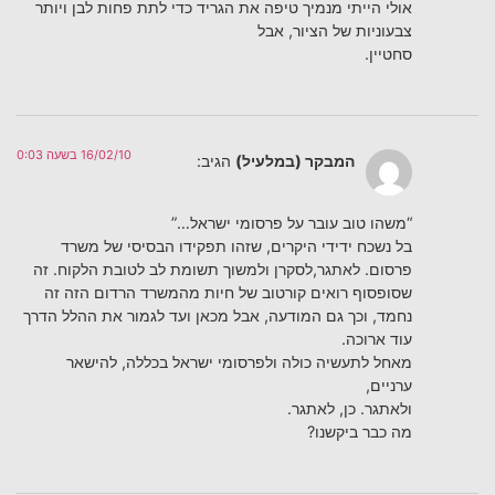
אולי הייתי מנמיך טיפה את הגריד כדי לתת פחות לבן ויותר
צבעוניות של הציור, אבל
סחטיין.
16/02/10 בשעה 0:03
המבקר (במלעיל)
הגיב:
“משהו טוב עובר על פרסומי ישראל…”
בל נשכח ידידי היקרים, שזהו תפקידו הבסיסי של משרד
פרסום. לאתגר,לסקרן ולמשוך תשומת לב לטובת הלקוח. זה
שסופסוף רואים קורטוב של חיות מהמשרד הרדום הזה זה
נחמד, וכך גם המודעה, אבל מכאן ועד לגמור את ההלל הדרך
עוד ארוכה.
מאחל לתעשיה כולה ולפרסומי ישראל בכללה, להישאר
ערניים,
ולאתגר. כן, לאתגר.
מה כבר ביקשנו?