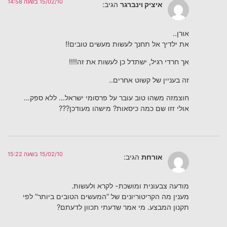
15/02/10 בשעה 14:58
איציק וינברגר
הגיב:
אורן..
את ילדיך אל תחנך לעשות מעשים טובים!!
אך חרדי רגיל, ישתדל כן לעשות את זה!!!!
זה בעניין של קשוט אחרים..
חוצמזה משהו טוב עובר על פרסומי ישראל… ללא ספק…
אולי זזו שם כמה כיסאות? מישהו מעודכן???
15/02/10 בשעה 15:22
אורחת
הגיב:
מודעה צבעונית ומושכת- לקרא ולעשות.
מענין מה הקריטוריונים של “המעשים הטובים ביותר” לפי
תקנון המבצע. מי אמר שדעתי תכוון לדעתם?