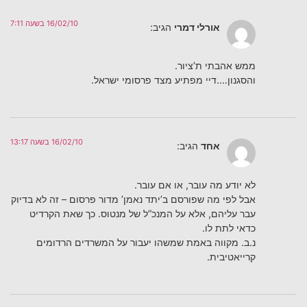
16/02/10 בשעה 7:11
אורלי דמרי
הגיב:
ממש אהבתי ת’ציור.
והסגנון….דיי מפתיע מצד פרסומי ישראל.
16/02/10 בשעה 13:17
אחד
הגיב:
לא יודע מה עובר, או אם עובר.
אבל לפי מה שפורסם ב’יתד נאמן’ מדור פרסום – זה לא בדיוק
עבר עליהם, אלא על המנכ”ל של מנטוס. כך שאת הקרדיט
כדאי לתת לו.
נ.ב. מקווה באמת שמשהו יעבור על המשרדים הרדומים
קרייאטיבית.