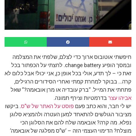
חיפשתי אוטובוס ארוך כדי לצלם, שלפתי את המצלמה
ובמסך הופיע change battery. לחצתי על הכפתור בכל
זאת כי – לך תדע, אולי בכל אופן כן, אני יכול! אבל כלום לא
קרה… בבוקר למחרת קמתי ואחרי הסידורים הרגילים,
פתחתי את המייל. “ברק עובדיה או מרן אובאמה?” שאל
אביהו עצר
בדרמטיות וצירף תמונה.
יש לי חבר, והוא כתב פעם
פוסט על האתר של ש”ס
. ביקשו
מציבור הגולשים להתאחד למען העטרה ולהמציא סלוגן
נפלא. מה קרה? אובאמה שלח להם את הסלוגן הכי
מוצלח? הדימוי העצמי הזה – ‘ש”ס מפלגה של אובאמה’