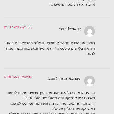
אהבתי את הפוסט! תמשיכו כך!
27/11/08 בשעה 12:04
רק אחד1
הגיב:
ראיתי את הפרסומת על אוטובוס…ונפלתי מהכסא. הם פשוט
העתיקו בלי שום סיסמא נלווית או משהו..יש בזה משהו מגוחך
לדעתי..
07/12/08 בשעה 17:28
תקציבאי מתחיל
הגיב:
מדהים לראות בכל פעם שוב ושוב איך אנשים מנסים לחשוב
שאנחנו כמו אמריקה ומה שהולך שם הולך גם כאן,
זה בהמון תחומים, מהחומרנות והפזרנות שניחסנו לנו כמו
באמריקה ועד הסלוגן של ש”ס,
ופעמים רבות אנו לומדים בדרך הקשה שרק החלומות שלנו