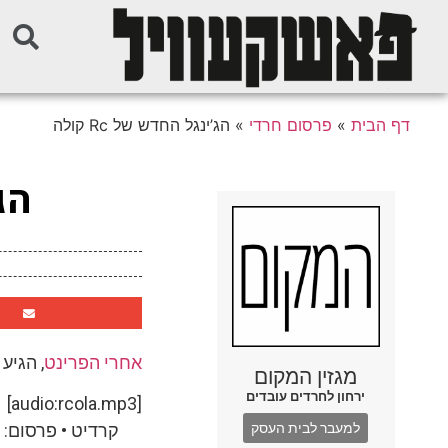
דף הבית
»
פרסום חרדי
»
הג’ינגל החדש של Rc קולה
הג’
אחרי הפרינט
, הגיע ז
מגזין המקום
ירחון לחרדים עובדים
[audio:rcola.mp3]
קרדיט • פרסום:
למעבר לבית העסק