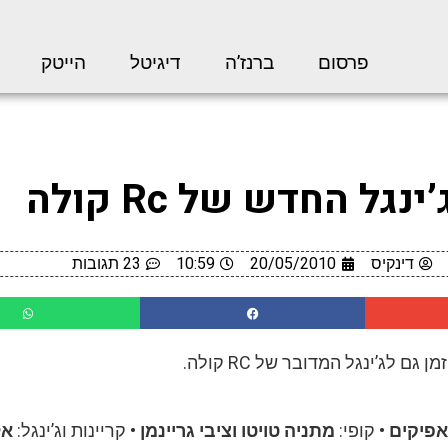
פרסום
ברנז’ה
דיגיטל
הייטק
ינגל החדש של Rc קולה
דינקיס
20/05/2010
10:59
23 תגובות
מן גם לג’ינגל המדובר של RC קולה.
אפיקים
• קופי:
מתניה טויטו וציבי גריינמן
• קריינות וג’ינגל:
אל