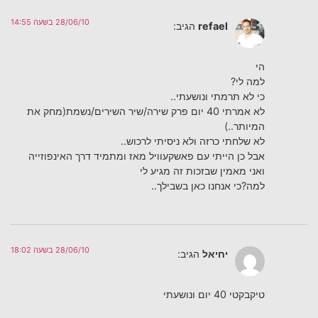
28/06/10 בשעה 14:55
refael
הגיב:
הי
למה לי?
כי לא תרמתי ונושעתי..
לא אמרתי 40 יום פרק שירה/שיר השירים/נשמת(מחק את
המיותר..)
לא שלחתי כרזה ולא ניסיתי לרכוש..
אבל כן הייתי עם פאשקעוויל מאז ומתמיד דרך האינפוזייה
ואני מאמין שבזכות זה מגיע לי
למה?כי אנחנו כאן בשבילך..
28/06/10 בשעה 18:02
יחיאל
הגיב:
טיקבקטי 40 יום ונושעתי