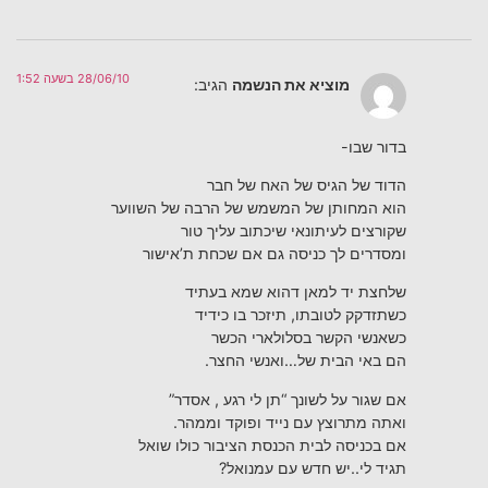
28/06/10 בשעה 1:52
מוציא את הנשמה
הגיב:
בדור שבו-
הדוד של הגיס של האח של חבר
הוא המחותן של המשמש של הרבה של השווער
שקורצים לעיתונאי שיכתוב עליך טור
ומסדרים לך כניסה גם אם שכחת ת’אישור
שלחצת יד למאן דהוא שמא בעתיד
כשתזדקק לטובתו, תיזכר בו כידיד
כשאנשי הקשר בסלולארי הכשר
הם באי הבית של…ואנשי החצר.
אם שגור על לשונך “תן לי רגע , אסדר”
ואתה מתרוצץ עם נייד ופוקד וממהר.
אם בכניסה לבית הכנסת הציבור כולו שואל
תגיד לי..יש חדש עם עמנואל?