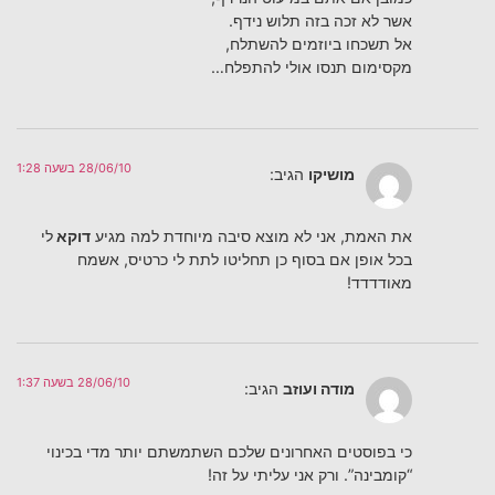
אשר לא זכה בזה תלוש נידף.
אל תשכחו ביוזמים להשתלח,
מקסימום תנסו אולי להתפלח…
28/06/10 בשעה 1:28
מושיקו
הגיב:
את האמת, אני לא מוצא סיבה מיוחדת למה מגיע
דוקא
לי
בכל אופן אם בסוף כן תחליטו לתת לי כרטיס, אשמח
מאודדדד!
28/06/10 בשעה 1:37
מודה ועוזב
הגיב:
כי בפוסטים האחרונים שלכם השתמשתם יותר מדי בכינוי
“קומבינה”. ורק אני עליתי על זה!