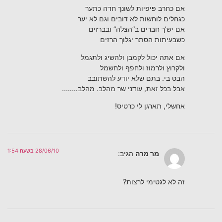
אם כחרב פיפיות לשונך חדה כתער
כגחלים לוחשות לא דובים וגם לא יער
אם יש’ך חברים ב”הצלה” ובברזים
כשבעיתות הסתר יגלוך הרזים
אם אתה יכול לקמבן ולהשיג ולתגמל
ולקרוץ ולרמוז ולחפף ולחשמל
הבט בי. בתם שלא יודע להשתובב
אבל בכל זאת, עודני שר מהלב. מהלב……..
אחשלי, תארגן לי כרטיס!
28/06/10 בשעה 1:54
מר מרה
הגיב:
זה לא לגטימי לרצות?