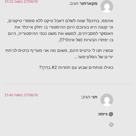
27/06/10 בשעה 21:22
מקארתור
הגיב:
אהממ. בחינם? שווה לשלם דאבל טיקט ללא ספסרי טיקטים,
וכי קטנה היא בעינכם היום ההיסטורי בו יחלק אייכלר את
האוסקר למסבירנים, למשש את משט כנפי ההיסטוריה, היום
בו יפתרו הבעיות (של איכלר?!),
עכשיו תנו לי כרטיס חינם, משום מה אני מעדיף כרטיס לכיתת
יורים של הסלונימער…
כאילו פותחים שבוע עם תחרות #2 בדרך?
27/06/10 בשעה 21:40
חני
הגיב:
@ גיזמו
:
🙂