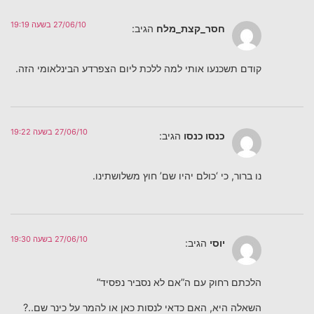
27/06/10 בשעה 19:19
חסר_קצת_מלח
הגיב:
קודם תשכנעו אותי למה ללכת ליום הצפרדע הבינלאומי הזה.
27/06/10 בשעה 19:22
כנסו כנסו
הגיב:
נו ברור, כי ‘כולם יהיו שם’ חוץ משלושתינו.
27/06/10 בשעה 19:30
יוסי
הגיב:
הלכתם רחוק עם ה”אם לא נסביר נפסיד”
השאלה היא, האם כדאי לנסות כאן או להמר על כינר שם..?