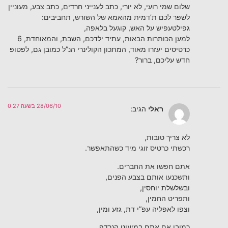
שלום שמי רועי, לא יורי, כתב לענייני חרדים, כתב צבע, מעוניין
לשפר לכם ת’דמית מהאמא של השורש, תחביבים:
גפילטעפיש על האש, קוגעל בלאפה,
למען הכותרות הבאות, עתיד ילדכם, השבת, והמאוחדת, 6
כרטיסים יעזרו מאוד, המתכון הקולינרי הנ”ל כמובן גם, לפטופ
חדש עליכם, ברור?
28/06/10 בשעה 0:27
ראלי
הגיב:
לא צריך טובות,
רכשתי כרטיס זוגי מיד כשהתאפשר.
אתם חפשו את החברים.
ותשכנעו אותם בצבע הפנים,
ובשלשלת יוחסין,
ותפריט החמין,
וצפו לאפליה עפ”י דת, גזע ומין,
כמובן אם אתם במיעוט הנרדף,