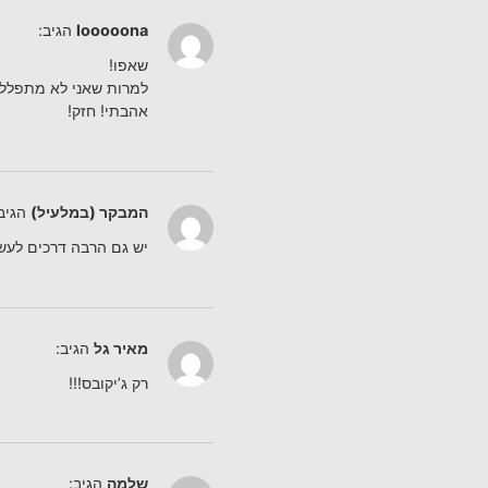
looooona
הגיב:
שאפו!
למרות שאני לא מתפללת
אהבתי! חזק!
המבקר (במלעיל)
הגיב
יש גם הרבה דרכים לעש
מאיר גל
הגיב:
רק ג’יקובס!!!
שלמה
הגיב: