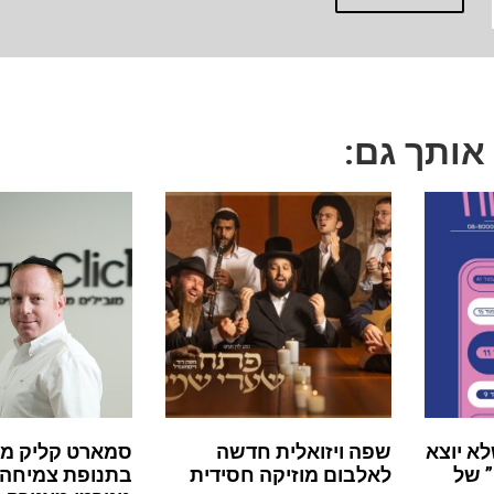
 אותך גם:
לא יוצא
שפה ויזואלית חדשה
סמארט קליק מ
 של
לאלבום מוזיקה חסידית
בתנופת צמיחה: