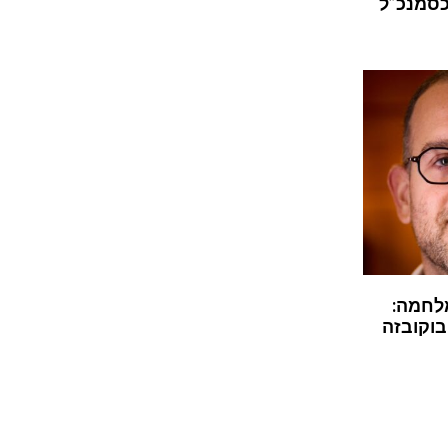
כסמנכ”ל
לחמה:
בוקובזה