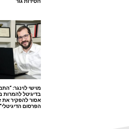
חסידות גור
מוישי לוינגר: “התמ
בדיגיטל להמרות ב
אסור להפקיר את ז
הפרסום הדיגיטלי”