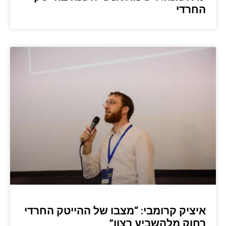
החרדי
איציק קרומבי: “מצבו של ההייטק החרדי
רחוק מלהשביע רצון”