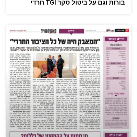
בורות וגם על ביטול סקר TGI חרדי