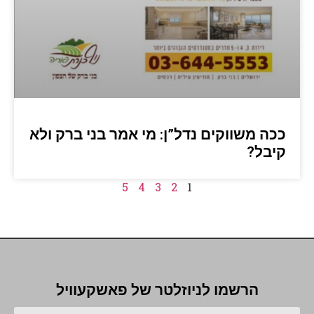
ככה משווקים נדל”ן: מי אמר בני ברק ולא
קיבל?
5
4
3
2
1
הרשמו לניוזלטר של פאשקעוויל