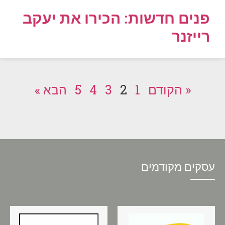
פנים חדשות: הכירו את יעקב
רייזנר
« הקודם
1
2
3
4
5
הבא »
עסקים מקודמים