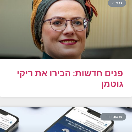
ברנז'ה
פנים חדשות: הכירו את ריקי
גוטמן
פרסום חרדי