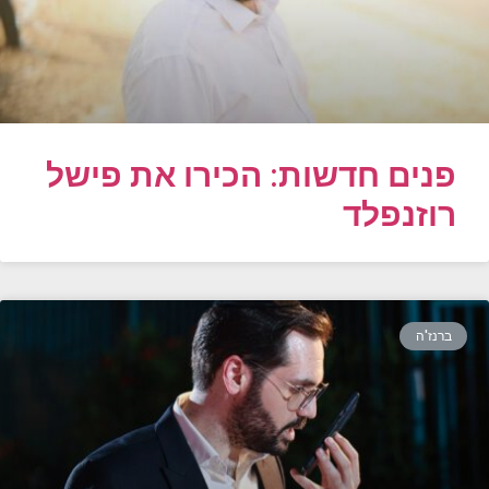
פנים חדשות: הכירו את פישל
רוזנפלד
ברנז'ה