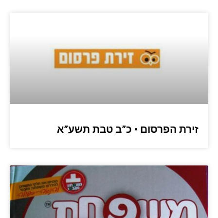
זירת הפרסום • כ”ב טבת תשע”א