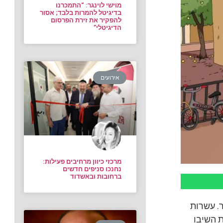
מוישי לוינגר: “התמכרנו
בדיגיטל להמרות בלבד; אסור
להפקיר את זירת הפרסום
הדיגיטלי”
אירועים
מרכזי כיוון מרחיבים פעילות:
נחנכו סניפים חדשים
ברחובות ובאשדוד
. עשרות
ת השיבו