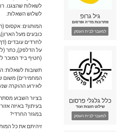
לשאלות שהצגנו. רו
לשלוש השאלות.
גיל גרופ
פתרונות מדיה ופרסום
המותגים: אקסוס (תו
למעבר לבית העסק
כובעים מעל הארון)
לחרדים עובדים (דף 
על הדלפק), כתר (לו
(חטיף ביד המוכר לי
תשובות לשאלות: הס
המחמירים) משום שה
לאירוע ההוקרה שנע
בציור השבוע מסתתר
כלל גלגלי פרסום
בעיתון? באיזה אזור
שילוט חוצות ועוד
במגזר החרדי?
למעבר לבית העסק
זיהיתם את כל המות