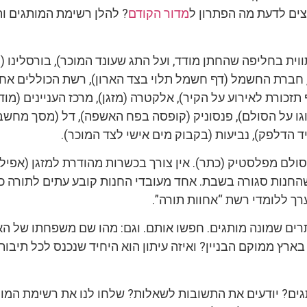
צים לדעת מה הפתרון ל
מדור הקודם
? להלן רשימת המותגים ו
וית בחליפה שהחתן מודד, ועל התג שעונד המוכר), בורסלינו 
, חברת החשמל (דף חשמל תלוי בצד הארון), רשת הכוללים אחו
תזכורת לאירוע על הקיר), אלקטרה (מזגן), מרכז העניינים (מו
גו על הסולם), פנסוניק (קופסה בפח האשפה), דל (מסך מחשב)
ד הדלפק), נביעות (בקבוק מים אישי לצד המוכר).
ולם מפלסטיק (כתר). אין צורך בכשרות מהודרת למזגן (אפיל
חנות סגורה בשבת. אחד מעובדי החנות קובע עתים לתורה כיו
רך ללומדי רשת “אחוות תורה”.
ים שמונה מותגים. חפשו אותם. וגם: מהו שם משפחתו של ה
 בארץ ממוקם הבניין? ואיזה עיתון הוא היחיד שנכנס לכל תיבות
גים? יודעים את התשובות לשאלות? שלחו לנו את רשימת המו