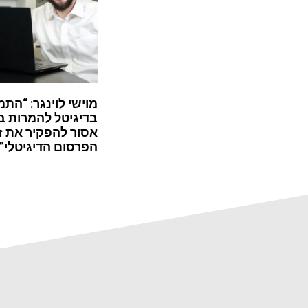
מוישי לוינגר: “התמ
בדיגיטל להמרות ב
אסור להפקיר את ז
הפרסום הדיגיטלי”