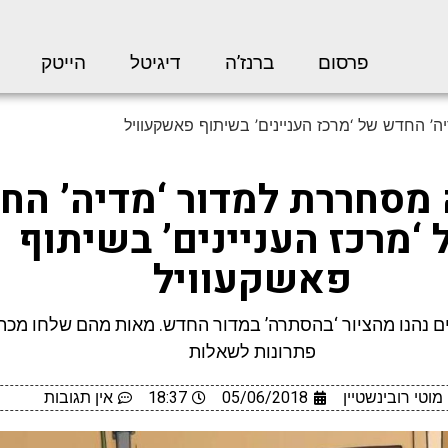
פרסום
ברנז’ה
דיגיטל
הייטק
 החדש של ‘מרכז העניינים’ בשיתוף פאשקעוויל
מסחררת למדור ‘מדיה’ הח
‘מרכז העניינים’ בשיתוף
פאשקעוויל
ם נהנו מהציור ‘בהסתרה’ במדור החדש. מאות מהם שלחו מכת
פתרונות לשאלות
מוטי רובינשטיין
05/06/2018
18:37
אין תגובות