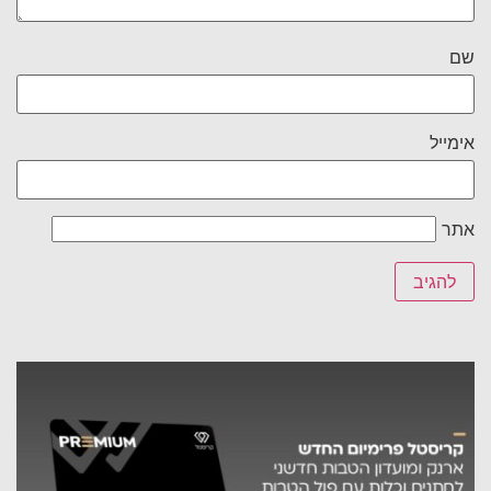
שם
אימייל
אתר