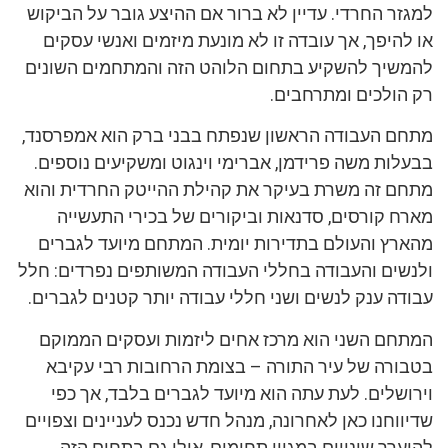
למגזר החרדי. עדיין לא ברור אם ההיצע גובר על הביקוש
או להיפך, אך עובדה זו לא מונעת מיזמים ואנשי עסקים
להמשיך להשקיע בתחום הלוהט הזה והמתחמים השונים
רק הולכים ומתרחבים.
מתחם העבודה הראשון שנפתח בבני ברק הוא אמפרסנד,
בבעלות משה פרידמן, אברימי וינגוט ומשקיעים נוספים.
מתחם זה משרת בעיקר את קהילת ההייטק החרדית והוא
מארח קורסים, סדנאות וביקורים של בכירי התעשייה
מהארץ והעולם בתדירות יומית. המתחם מיועד לגברים
ולנשים והעבודה בחללי העבודה המשותפים נפרדים: חלל
עבודה ענק לנשים ושני חללי עבודה יותר קטנים לגברים.
המתחם השני הוא מרכז אחים ליזמות ועסקים הממוקם
בטבורה של עיר התורה – בצומת הרחובות רבי עקיבא
וירושלים. לעת עתה הוא מיועד לגברים בלבד, אך כפי
שדיווחנו כאן לאחרונה, מנהל חדש נכנס לעניינים וצפויים
להיערך שינויים במגוון תחומים, אולי גם בתחום הזה.