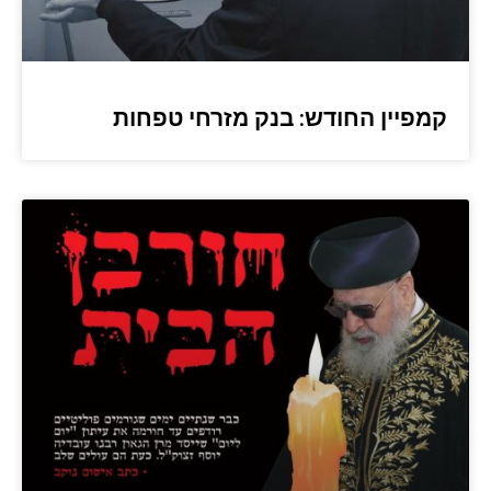
קמפיין החודש: בנק מזרחי טפחות